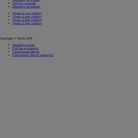
Polityka ciasteczek
Deklaracja dostępności
(Opens in new window)
(Opens in new window)
(Opens in new window)
(Opens in new window)
Copyright © Toyota 2026
Informacje prawne
Polityka prywatności
Udostępnianie danych
Przetwarzanie danych osobowych