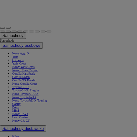
Samochody
Samochody
Samochody osobowe
Nowe Aygo X
Yaris
GR Yaris
Yaris Cross
Nowy Yaris Cross
Nowy Urban Cruiser
Corolla Hatchback
Corolla Sedan
Corolla TS Kombi
Nowa Corolla Cross
Toyota C-HR
Toyota C-HR Plug-in
Nowa Toyota C-HR+
Nowa Toyota bZ4X
Nowa Toyota bZ4X Touring
Camry
Prius
Mirai
Nowy RAV4
Land Cruiser
Nowy GR GT
Samochody dostawcze
Hilux