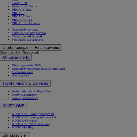
Nowy Hilux
Nowy Hilux Electric
PROACE Max
PROACE
PROACE Verso
PROACE CITY
PROACE CITY Verso
Samochody używane
Umów się na jazdę testową
Zobacz wszystkie cenniki
Konfiguruj swoją Toyotę
Oferty specjalne i Finansowanie
Oferty specjalne i Finansowanie
Aktualne oferty
Finał wyprzedaży 2025
Samochody dostawcze Toyota Professional
Oferta biznesowa
Auta używane
Toyota Financial Services
Kredyt niższych rat Toyota Easy
Kredyt standardowy
Leasing standardowy
KINTO ONE
KINTO ONE Leasing niższych rat
KINTO ONE Leasing konsumencki
KINTO ONE Najem
KINTO ONE Zarządzanie flotą
KINTO Mobility
Dla właścicieli