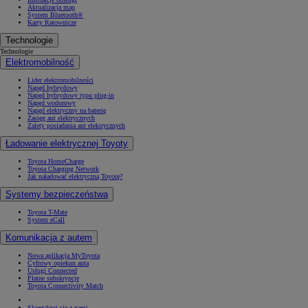
Aktualizacja map
System Bluetooth®
Karty Ratownicze
Technologie
Technologie
Elektromobilność
Lider elektromobilności
Napęd hybrydowy
Napęd hybrydowy typu plug-in
Napęd wodorowy
Napęd elektryczny na baterię
Zasięg aut elektrycznych
Zalety posiadania aut elektrycznych
Ładowanie elektrycznej Toyoty
Toyota HomeCharge
Toyota Charging Network
Jak naładować elektryczną Toyotę?
Systemy bezpieczeństwa
Toyota T-Mate
System eCall
Komunikacja z autem
Nowa aplikacja MyToyota
Cyfrowy opiekun auta
Usługi Connected
Płatne subskrypcje
Toyota Connectivity Match
Skontaktuj się z nami