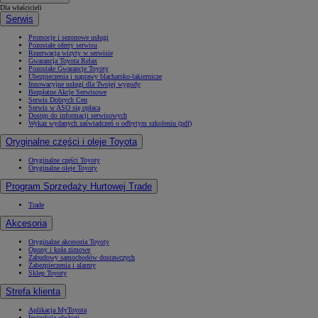
Dla właścicieli
Serwis
Promocje i sezonowe usługi
Pozostałe oferty serwisu
Rezerwacja wizyty w serwisie
Gwarancja Toyota Relax
Pozostałe Gwarancje Toyoty
Ubezpieczenia i naprawy blacharsko-lakiernicze
Innowacyjne usługi dla Twojej wygody
Bezpłatne Akcje Serwisowe
Serwis Dobrych Cen
Serwis w ASO się opłaca
Dostęp do informacji serwisowych
Wykaz wydanych zaświadczeń o odbytym szkoleniu (pdf)
Oryginalne części i oleje Toyota
Oryginalne części Toyoty
Oryginalne oleje Toyoty
Program Sprzedaży Hurtowej Trade
Trade
Akcesoria
Oryginalne akcesoria Toyoty
Opony i koła zimowe
Zabudowy samochodów dostawczych
Zabezpieczenia i alarmy
Sklep Toyoty
Strefa klienta
Aplikacja MyToyota
Instrukcje obsługi