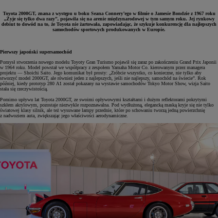
Toyota 2000GT, znana z występu u boku Seana Connery’ego w filmie o Jamesie Bondzie z 1967 roku
„Żyje się tylko dwa razy”, pojawiła się na arenie międzynarodowej w tym samym roku. Jej rynkowy
debiut to dowód na to, że Toyota nie żartowała, zapowiadając, że szykuje konkurencję dla najlepszych
samochodów sportowych produkowanych w Europie.
Pierwszy japoński supersamochód
Pomysł stworzenia nowego modelu Toyoty Gran Turismo pojawił się zaraz po zakończeniu Grand Prix Japonii
w 1964 roku. Model powstał we współpracy z zespołem Yamaha Motor Co. kierowanym przez managera
projektu — Shoichi Saito. Jego komunikat był prosty: „Zróbcie wszystko, co konieczne, nie tylko aby
stworzyć model 2000GT, ale również jeden z najlepszych, jeśli nie najlepszy, samochód na świecie”. Rok
później, kiedy prototyp 280 A1 został pokazany na wystawie samochodów Tokyo Motor Show, wizja Saito
stała się rzeczywistością.
Pomimo upływu lat Toyota 2000GT, ze swoimi opływowymi kształtami i dużym reflektorami pokrytymi
szkłem akrylowym, pozostaje niezwykle rozpoznawalna. Pod wydłużoną, elegancką maską kryje się nie tylko
światowej klasy silnik, ale też wysuwane lampy przednie, które po schowaniu tworzą jedną powierzchnię
z nadwoziem auta, zwiększając jego właściwości aerodynamiczne.