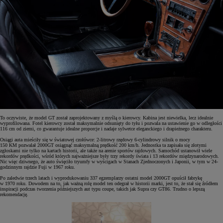
To oczywiste, że model GT został zaprojektowany z myślą o kierowcy. Kabina jest niewielka, lecz idealnie
wyprofilowana. Fotel kierowcy został maksymalnie odsunięty do tyłu i pozwala na ustawienie go w odległości
116 cm od ziemi, co gwarantuje idealne proporcje i nadaje sylwetce eleganckiego i drapieżnego charakteru.
Osiągi auta mieściły się w światowej czołówce: 2-litrowy rzędowy 6-cylindrowy silnik o mocy
150 KM pozwalał 2000GT osiągnąć maksymalną prędkość 200 km/h. Jednostka ta zapisała się złotymi
zgłoskami nie tylko na kartach historii, ale także na arenie sportów rajdowych. Samochód ustanowił wiele
rekordów prędkości, wśród których najważniejsze były trzy rekordy świata i 13 rekordów międzynarodowych.
Nic więc dziwnego, że auto święciło tryumfy w wyścigach w Stanach Zjednoczonych i Japonii, w tym w 24-
godzinnym rajdzie Fuji w 1967 roku.
Po zaledwie trzech latach i wyprodukowaniu 337 egzemplarzy ostatni model 2000GT opuścił fabrykę
w 1970 roku. Dowodem na to, jak ważną rolę model ten odegrał w historii marki, jest to, że stał się źródłem
inspiracji podczas tworzenia późniejszych aut typu coupe, takich jak Supra czy GT86. Trudno o lepszą
rekomendację.