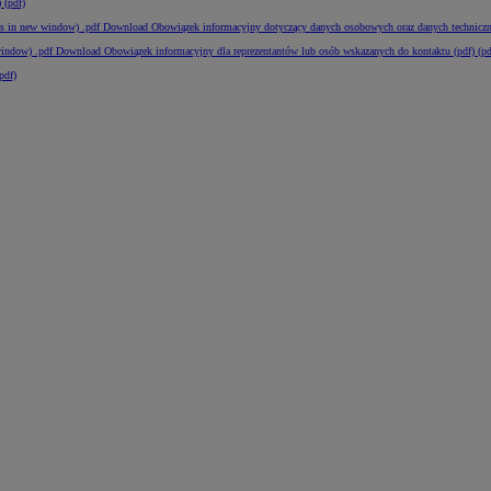
 (pdf)
s in new window)
.pdf
Download Obowiązek informacyjny dotyczący danych osobowych oraz danych techniczny
window)
.pdf
Download Obowiązek informacyjny dla reprezentantów lub osób wskazanych do kontaktu (pdf) (pd
pdf)