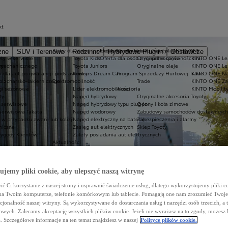
kt
Kluby dla dzieci i młodzieży
Ekobonus dla hybryd Toyoty
Oryginalne części i oleje Toyoty
KINTO ONE
zne
SUV i Terenowe
Rodzinne
Hybrydowe Plug-in
Dostawcze
ty w serwisie
Toyota Kids
Oferta dla osób z niepełnosprawnościami
Oryginalne części
KINTO ONE Lea
sy
 mechanicznego
Toyota Juniors
Oryginalne oleje
KINTO ONE Le
a dla aut po gwarancji podstawowej
Konkurs Dream Car
Program Sprzedaży Hurtowej Trade
KINTO ONE N
blacharsko-lakierniczego
Elektromobilność
Trade
KINTO ONE Zar
ugi sezonowe
Lider elektromobilności
Akcesoria
KINTO Mobilit
ty
Napęd hybrydowy
Oryginalne akcesoria Toyoty
e serwisowe
Napęd hybrydowy typu plug-in
Opony i koła zimowe
 serwisowa Takata
Napęd wodorowy
Zabudowy samochodów dostawczych
 przypadku awarii lub kolizji
Napęd elektryczny na baterię
Zabezpieczenia i alarmy
niczne
Zasięg aut elektrycznych
Sklep Toyoty
wygody Klientów
Zalety posiadania aut elektrycznych
Aktualności
Nowości i wydarzenia
Newsletter
Porady
jemy pliki cookie, aby ulepszyć naszą witrynę
Regulacje CAFE
ć Ci korzystanie z naszej strony i usprawnić świadczenie usług, dlatego wykorzystujemy pliki co
na Twoim komputerze, telefonie komórkowym lub tablecie. Pomagają one nam zrozumieć Twoje 
cjonalność naszej witryny. Są wykorzystywane do dostarczania usług i narzędzi osób trzecich, a 
wych. Zalecamy akceptację wszystkich plików cookie. Jeżeli nie wyrażasz na to zgody, możesz 
a. Szczegółowe informacje na ten temat znajdziesz w naszej
Polityce plików cookie.