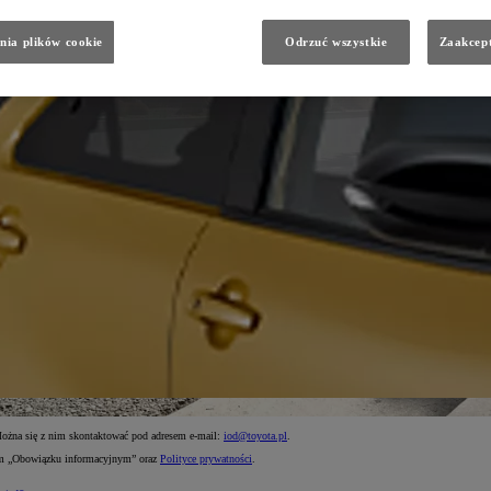
nia plików cookie
Odrzuć wszystkie
Zaakcept
Można się z nim skontaktować pod adresem e-mail:
iod@toyota.pl
.
nym „Obowiązku informacyjnym” oraz
Polityce prywatności
.