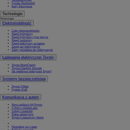
System Bluetooth®
Karty Ratownicze
Technologie
Technologie
Elektromobilność
Lider elektromobilności
Napęd hybrydowy
Napęd hybrydowy typu plug-in
Napęd wodorowy
Napęd elektryczny na baterię
Zasięg aut elektrycznych
Zalety posiadania aut elektrycznych
Ładowanie elektrycznej Toyoty
Toyota HomeCharge
Toyota Charging Network
Jak naładować elektryczną Toyotę?
Systemy bezpieczeństwa
Toyota T-Mate
System eCall
Komunikacja z autem
Nowa aplikacja MyToyota
Cyfrowy opiekun auta
Usługi Connected
Płatne subskrypcje
Toyota Connectivity Match
Skontaktuj się z nami
Polityka ciasteczek