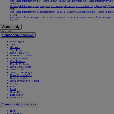
Obowiązek informacyjny (pdf)
(Opens in new window)
.pdf
Download Obowiązek informacyjny (pdf)
466 KB
Obowiązek informacyjny dotyczący danych osobowych oraz danych technicznych pojazdu (pdf)
(Open
194 KB
Obowiązek informacyjny dla reprezentantów lub osób wskazanych do kontaktu (pdf)
(Opens in new 
57 KB
Lista odbiorców danych (pdf)
(Opens in new window)
.pdf
Download Lista odbiorców danych (pdf) (
231 KB
Samochody
Samochody
Samochody osobowe
Nowe Aygo X
Yaris
GR Yaris
Yaris Cross
Nowy Yaris Cross
Nowy Urban Cruiser
Corolla Hatchback
Corolla Sedan
Corolla TS Kombi
Nowa Corolla Cross
Toyota C-HR
Toyota C-HR Plug-in
Nowa Toyota C-HR+
Nowa Toyota bZ4X
Nowa Toyota bZ4X Touring
Camry
Prius
Mirai
Nowy RAV4
Land Cruiser
Nowy GR GT
Samochody dostawcze
Hilux
Nowy Hilux