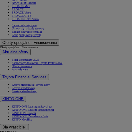
Nowy Hilux Electric
PROACE Max
PROACE
PROACE Verso
PROACE CITY
PROACE CITY Verso
Samochody używane
Umów się na jazdę testową
Zobacz wszystkie cenniki
Konfiguruj swoją Toyotę
Oferty specjalne i Finansowanie
Oferty specjalne i Finansowanie
Aktualne oferty
Finał wyprzedaży 2025
Samochody dostawcze Toyota Professional
Oferta biznesowa
Auta używane
Toyota Financial Services
Kredyt niższych rat Toyota Easy
Kredyt standardowy
Leasing standardowy
Od
81 900 zł
KINTO ONE
Yaris Cross
HYBRID
KINTO ONE Leasing niższych rat
KINTO ONE Leasing konsumencki
KINTO ONE Najem
KINTO ONE Zarządzanie flotą
KINTO Mobility
Dla właścicieli
Dla właścicieli