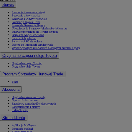
Serwis
Promocje i sezonowe usługi
Pozostałe oferty serwisu
Rezerwacja wizyty w serwisie
Gwarancja Toyota Relax
Pozostałe Gwarancje Toyoty
Ubezpieczenia i naprawy blacharsko-lakiernicze
Innowacyjne usługi dla Twojej wygody
Bezpłatne Akcje Serwisowe
Serwis Dobrych Cen
Serwis w ASO się opłaca
Dostęp do informacji serwisowych
Wykaz wydanych zaświadczeń o odbytym szkoleniu (pdf)
Oryginalne części i oleje Toyota
Oryginalne części Toyoty
Oryginalne oleje Toyoty
Program Sprzedaży Hurtowej Trade
Trade
Akcesoria
Oryginalne akcesoria Toyoty
Opony i koła zimowe
Zabudowy samochodów dostawczych
Zabezpieczenia i alarmy
Sklep Toyoty
Strefa klienta
Aplikacja MyToyota
Instrukcje obsługi
Aktualizacja map