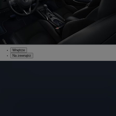
Wnętrze
Na zewnątrz