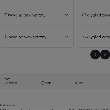
Wygląd zewnętrzny
Wygląd zew
Wygląd wewnętrzny
Wygląd wew
Poprzed
Na
Legenda
Standard
Opcja
Brak
Read timed out