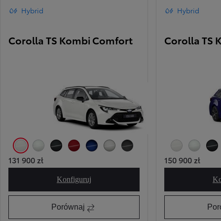
Hybrid
Hybrid
Corolla TS Kombi Comfort
Corolla TS 
040 Pure White
089 Platinum White Pearl
209 Eclipse Black
3U5 Imperial Red
8Y8 Juniper Blue
1J6 Precious Silver
1M2 Storm Grey
040 Pure White
089 Platinum
209 
131 900 zł
150 900 zł
Konfiguruj
Ko
Corolla TS Kombi Comfort
Porównaj
Por