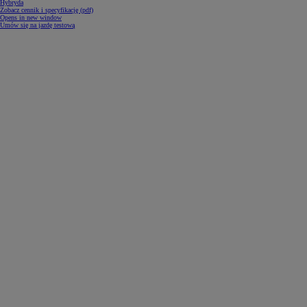
Hybryda
Zobacz cennik i specyfikację (pdf)
Opens in new window
Umów się na jazdę testową