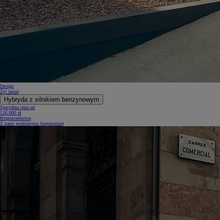
Design
Żyj lepiej
Hybryda z silnikiem benzynowym
Specjalna cena od
126 000 zł
Bezpieczeństwo
Z nami podróżujesz bezpieczniej