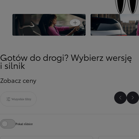
Open card
Prostsza jazda
Bezpieczeństwo jazd
Gotów do drogi? Wybierz wersję
i silnik
Zobacz ceny
Wszystkie filtry
Poprzed
Na
Pokaż różnice