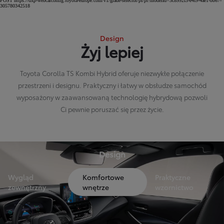
POST https://dxp-webcarconfig.toyota-europe.com/v1/grade-selector/pl/pl?modelId=3c8992f3-e4f9-4ae1-bb67-
305780342518
Design
Żyj lepiej
Toyota Corolla TS Kombi Hybrid oferuje niezwykłe połączenie
przestrzeni i designu. Praktyczny i łatwy w obsłudze samochód
wyposażony w zaawansowaną technologię hybrydową pozwoli
Ci pewnie poruszać się przez życie.
Design
Wygląd
Komfortowe
Praktyczne
zewnętrzny
wnętrze
wzornictwo