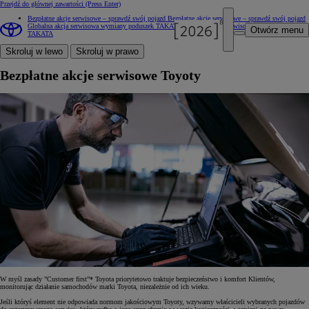
Przejdź do głównej zawartości
(Press Enter)
Bezpłatne akcje serwisowe – sprawdź swój pojazd
Bezpłatne akcje serwisowe – sprawdź swój pojazd
Globalna akcja serwisowa wymiany poduszek TAKATA
Globalna akcja serwisowa wymiany poduszek
Otwórz menu
TAKATA
Skroluj w lewo
Skroluj w prawo
Bezpłatne akcje serwisowe Toyoty
W myśl zasady ”Customer first”* Toyota priorytetowo traktuje bezpieczeństwo i komfort Klientów,
monitorując działanie samochodów marki Toyota, niezależnie od ich wieku.
Jeśli któryś element nie odpowiada normom jakościowym Toyoty, wzywamy właścicieli wybranych pojazdów