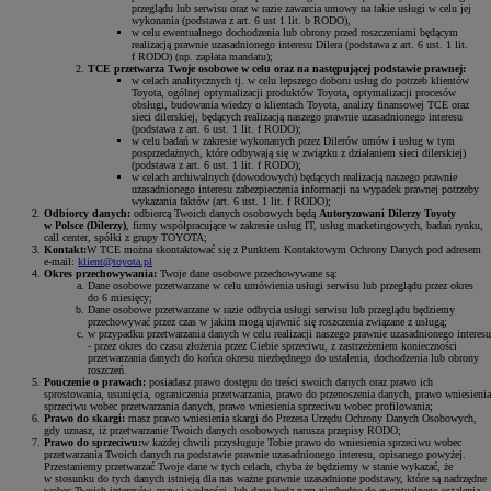
przeglądu lub serwisu oraz w razie zawarcia umowy na takie usługi w celu jej
wykonania (podstawa z art. 6 ust 1 lit. b RODO),
w celu ewentualnego dochodzenia lub obrony przed roszczeniami będącym
realizacją prawnie uzasadnionego interesu Dilera (podstawa z art. 6 ust. 1 lit.
f RODO) (np. zapłata mandatu);
TCE przetwarza Twoje osobowe w celu oraz na następującej podstawie prawnej:
w celach analitycznych tj. w celu lepszego doboru usług do potrzeb klientów
Toyota, ogólnej optymalizacji produktów Toyota, optymalizacji procesów
obsługi, budowania wiedzy o klientach Toyota, analizy finansowej TCE oraz
sieci dilerskiej, będących realizacją naszego prawnie uzasadnionego interesu
(podstawa z art. 6 ust. 1 lit. f RODO);
w celu badań w zakresie wykonanych przez Dilerów umów i usług w tym
posprzedażnych, które odbywają się w związku z działaniem sieci dilerskiej)
(podstawa z art. 6 ust. 1 lit. f RODO);
w celach archiwalnych (dowodowych) będących realizacją naszego prawnie
uzasadnionego interesu zabezpieczenia informacji na wypadek prawnej potrzeby
wykazania faktów (art. 6 ust. 1 lit. f RODO);
Odbiorcy danych:
odbiorcą Twoich danych osobowych będą
Autoryzowani Dilerzy Toyoty
w Polsce (Dilerzy)
, firmy współpracujące w zakresie usług IT, usług marketingowych, badań rynku,
call center, spółki z grupy TOYOTA;
Kontakt:
W TCE można skontaktować się z Punktem Kontaktowym Ochrony Danych pod adresem
e-mail:
klient@toyota.pl
Okres przechowywania:
Twoje dane osobowe przechowywane są:
Dane osobowe przetwarzane w celu umówienia usługi serwisu lub przeglądu przez okres
do 6 miesięcy;
Dane osobowe przetwarzane w razie odbycia usługi serwisu lub przeglądu będziemy
przechowywać przez czas w jakim mogą ujawnić się roszczenia związane z usługą;
w przypadku przetwarzania danych w celu realizacji naszego prawnie uzasadnionego interesu
- przez okres do czasu złożenia przez Ciebie sprzeciwu, z zastrzeżeniem konieczności
przetwarzania danych do końca okresu niezbędnego do ustalenia, dochodzenia lub obrony
roszczeń.
Pouczenie o prawach:
posiadasz prawo dostępu do treści swoich danych oraz prawo ich
sprostowania, usunięcia, ograniczenia przetwarzania, prawo do przenoszenia danych, prawo wniesienia
sprzeciwu wobec przetwarzania danych, prawo wniesienia sprzeciwu wobec profilowania;
Prawo do skargi:
masz prawo wniesienia skargi do Prezesa Urzędu Ochrony Danych Osobowych,
gdy uznasz, iż przetwarzanie Twoich danych osobowych narusza przepisy RODO;
Prawo do sprzeciwu:
w każdej chwili przysługuje Tobie prawo do wniesienia sprzeciwu wobec
przetwarzania Twoich danych na podstawie prawnie uzasadnionego interesu, opisanego powyżej.
Przestaniemy przetwarzać Twoje dane w tych celach, chyba że będziemy w stanie wykazać, że
w stosunku do tych danych istnieją dla nas ważne prawnie uzasadnione podstawy, które są nadrzędne
wobec Twoich interesów, praw i wolności, lub dane będą nam niezbędne do ewentualnego ustalenia,