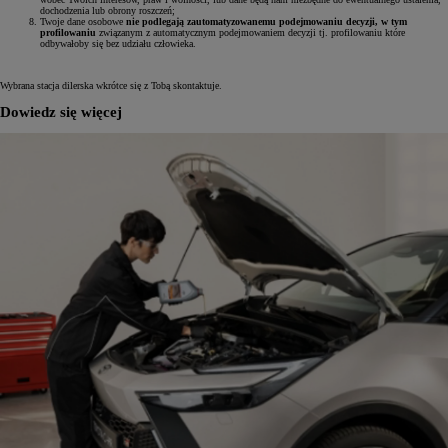
dochodzenia lub obrony roszczeń;
Twoje dane osobowe
nie podlegają zautomatyzowanemu podejmowaniu decyzji, w tym
profilowaniu
związanym z automatycznym podejmowaniem decyzji tj. profilowaniu które
odbywałoby się bez udziału człowieka.
Wybrana stacja dilerska wkrótce się z Tobą skontaktuje.
Dowiedz się więcej