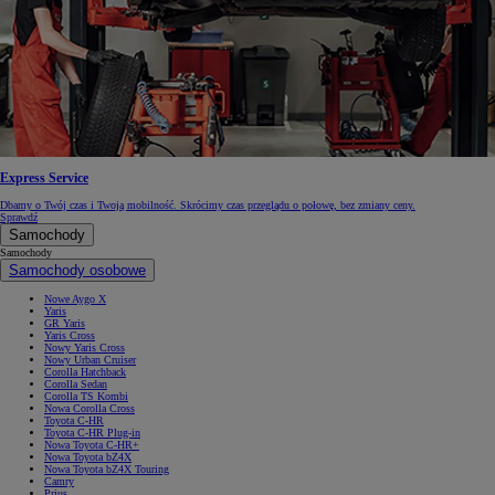
Express Service
Dbamy o Twój czas i Twoją mobilność. Skrócimy czas przeglądu o połowę, bez zmiany ceny.
Sprawdź
Samochody
Samochody
Samochody osobowe
Nowe Aygo X
Yaris
GR Yaris
Yaris Cross
Nowy Yaris Cross
Nowy Urban Cruiser
Corolla Hatchback
Corolla Sedan
Corolla TS Kombi
Nowa Corolla Cross
Toyota C-HR
Toyota C-HR Plug-in
Nowa Toyota C-HR+
Nowa Toyota bZ4X
Nowa Toyota bZ4X Touring
Camry
Prius