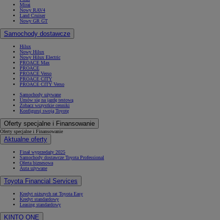
Mirai
Nowy RAV4
Land Cruiser
Nowy GR GT
Samochody dostawcze
Hilux
Nowy Hilux
Nowy Hilux Electric
PROACE Max
PROACE
PROACE Verso
PROACE CITY
PROACE CITY Verso
Samochody używane
Umów się na jazdę testową
Zobacz wszystkie cenniki
Konfiguruj swoją Toyotę
Oferty specjalne i Finansowanie
Oferty specjalne i Finansowanie
Aktualne oferty
Finał wyprzedaży 2025
Samochody dostawcze Toyota Professional
Oferta biznesowa
Auta używane
Toyota Financial Services
Kredyt niższych rat Toyota Easy
Kredyt standardowy
Leasing standardowy
KINTO ONE