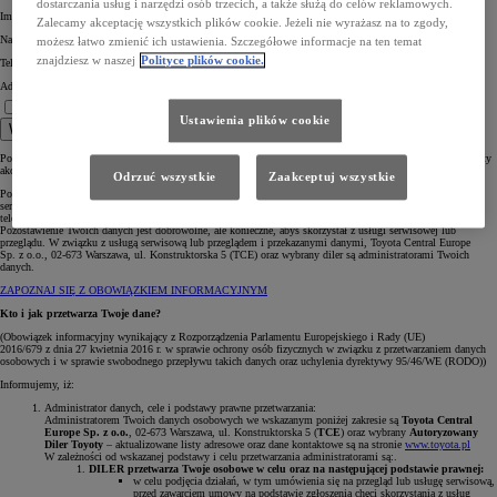
dostarczania usług i narzędzi osób trzecich, a także służą do celów reklamowych.
Imię *
Zalecamy akceptację wszystkich plików cookie. Jeżeli nie wyrażasz na to zgody,
Nazwisko *
możesz łatwo zmienić ich ustawienia. Szczegółowe informacje na ten temat
znajdziesz w naszej
Polityce plików cookie.
Telefon komórkowy *
Adres e-mail *
Rozumiem informację.
Jestem zainteresowany umówieniem na serwis lub przegląd. *
Ustawienia plików cookie
Wyślij
Pola oznaczone * są obowiązkowe, aby wybrany Diler mógł skontaktować się z Tobą w celu omówienia oferty
akcesoryjnej.
Odrzuć wszystkie
Zaakceptuj wszystkie
Pozostawiasz nam swoje dane osobowe poprzez formularz stanowiący prośbę o umówienie i realizację usługi
serwisowej lub przeglądu. W ten sposób, podajesz nam swoje dane celem skontaktowania się z Tobą
telefonicznie lub mailowo.
Pozostawienie Twoich danych jest dobrowolne, ale konieczne, abyś skorzystał z usługi serwisowej lub
przeglądu. W związku z usługą serwisową lub przeglądem i przekazanymi danymi, Toyota Central Europe
Sp. z o.o., 02-673 Warszawa, ul. Konstruktorska 5 (TCE) oraz wybrany diler są administratorami Twoich
danych.
ZAPOZNAJ SIĘ Z OBOWIĄZKIEM INFORMACYJNYM
Kto i jak przetwarza Twoje dane?
(Obowiązek informacyjny wynikający z Rozporządzenia Parlamentu Europejskiego i Rady (UE)
2016/679 z dnia 27 kwietnia 2016 r. w sprawie ochrony osób fizycznych w związku z przetwarzaniem danych
osobowych i w sprawie swobodnego przepływu takich danych oraz uchylenia dyrektywy 95/46/WE (RODO))
Informujemy, iż:
Administrator danych, cele i podstawy prawne przetwarzania:
Administratorem Twoich danych osobowych we wskazanym poniżej zakresie są
Toyota Central
Europe Sp. z o.o.
, 02-673 Warszawa, ul. Konstruktorska 5 (
TCE
) oraz wybrany
Autoryzowany
Diler Toyoty
– aktualizowane listy adresowe oraz dane kontaktowe są na stronie
www.toyota.pl
W zależności od wskazanej podstawy i celu przetwarzania administratorami są:.
DILER przetwarza Twoje osobowe w celu oraz na następującej podstawie prawnej:
w celu podjęcia działań, w tym umówienia się na przegląd lub usługę serwisową,
przed zawarciem umowy na podstawie zgłoszenia chęci skorzystania z usług