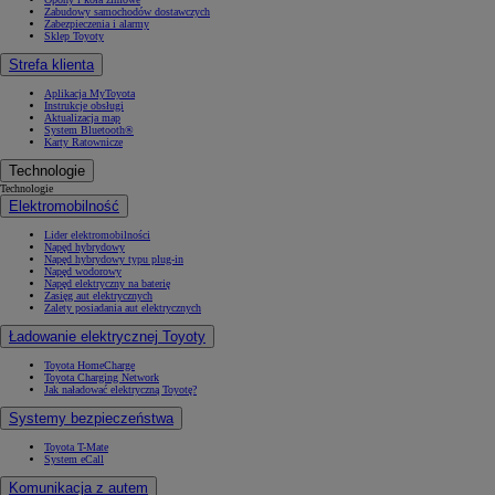
Zabudowy samochodów dostawczych
Zabezpieczenia i alarmy
Sklep Toyoty
Strefa klienta
Aplikacja MyToyota
Instrukcje obsługi
Aktualizacja map
System Bluetooth®
Karty Ratownicze
Technologie
Technologie
Elektromobilność
Lider elektromobilności
Napęd hybrydowy
Napęd hybrydowy typu plug-in
Napęd wodorowy
Napęd elektryczny na baterię
Zasięg aut elektrycznych
Zalety posiadania aut elektrycznych
Ładowanie elektrycznej Toyoty
Toyota HomeCharge
Toyota Charging Network
Jak naładować elektryczną Toyotę?
Systemy bezpieczeństwa
Toyota T-Mate
System eCall
Komunikacja z autem