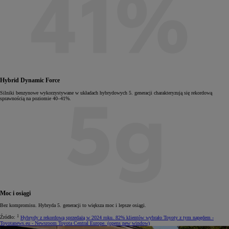
Hybrid Dynamic Force
Silniki benzynowe wykorzystywane w układach hybrydowych 5. generacji charakteryzują się rekordową
sprawnością na poziomie 40–41%.
Moc i osiągi
Bez kompromisu. Hybryda 5. generacji to większa moc i lepsze osiągi.
1
Źródło:
Hybrydy z rekordową sprzedażą w 2024 roku. 82% klientów wybrało Toyoty z tym napędem -
Toyotanews.eu - Newsroom Toyota Central Europe.
(opens new window)