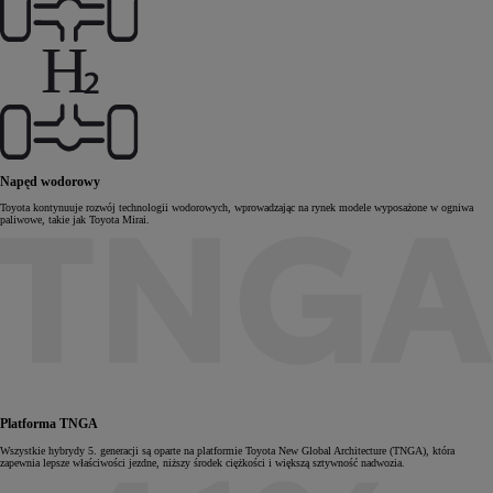
Napęd wodorowy
Toyota kontynuuje rozwój technologii wodorowych, wprowadzając na rynek modele wyposażone w ogniwa
paliwowe, takie jak Toyota Mirai.
Platforma TNGA
Wszystkie hybrydy 5. generacji są oparte na platformie Toyota New Global Architecture (TNGA), która
zapewnia lepsze właściwości jezdne, niższy środek ciężkości i większą sztywność nadwozia.