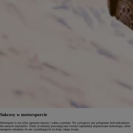
Sukcesy w motorsporcie
Motorsport to nie tylko ogromne emocje i walka o puchary. Tor wyścigowy jest poligonem doświadczalnym
dla naszych inżynierów. Trudy rywalizacji pozwalają nam tworzyć najbardziej dopracowane technologie, które
następnie wdrażamy do aut wyjeżdżających na drogi całego świata.