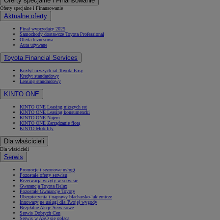
Oferty specjalne i Finansowanie
Oferty specjalne i Finansowanie
Aktualne oferty
Finał wyprzedaży 2025
Samochody dostawcze Toyota Professional
Oferta biznesowa
Auta używane
Toyota Financial Services
Kredyt niższych rat Toyota Easy
Kredyt standardowy
Leasing standardowy
KINTO ONE
KINTO ONE Leasing niższych rat
KINTO ONE Leasing konsumencki
KINTO ONE Najem
KINTO ONE Zarządzanie flotą
KINTO Mobility
Dla właścicieli
Dla właścicieli
Serwis
Promocje i sezonowe usługi
Pozostałe oferty serwisu
Rezerwacja wizyty w serwisie
Gwarancja Toyota Relax
Pozostałe Gwarancje Toyoty
Ubezpieczenia i naprawy blacharsko-lakiernicze
Innowacyjne usługi dla Twojej wygody
Bezpłatne Akcje Serwisowe
Serwis Dobrych Cen
Serwis w ASO się opłaca