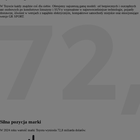
W Toyocie każdy znajdzie coś dla siebie. Oferujemy najszerszą gamę modeli: od bezpiecznych i oszczędnych
aut osobowych po komfortowe limuzyny i SUV-y wyposażone w najnowocześniejsze technologie, pojazdy
dostawcze, również w wersjach z napędem elektrycznym, kompaktowe samochody miejskie oraz emocjonujące
wersje GR SPORT.
Silna pozycja marki
W 2024 roku wartość marki Toyota wyniosła 72,8 miliarda dolarów.