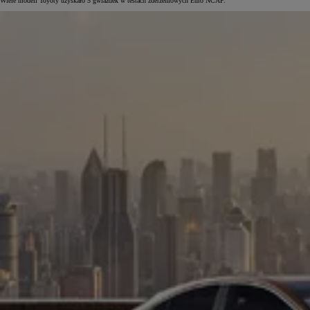
Wiele modeli Toyoty uzyskało 5 gwiazdek w testach zderzeniowych Euro NCAP.