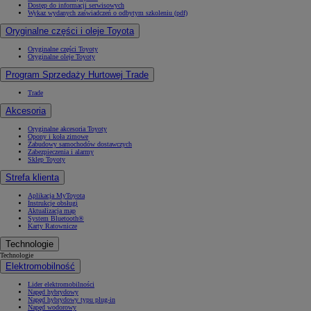
Dostęp do informacji serwisowych
Wykaz wydanych zaświadczeń o odbytym szkoleniu (pdf)
Oryginalne części i oleje Toyota
Oryginalne części Toyoty
Oryginalne oleje Toyoty
Program Sprzedaży Hurtowej Trade
Trade
Akcesoria
Oryginalne akcesoria Toyoty
Opony i koła zimowe
Zabudowy samochodów dostawczych
Zabezpieczenia i alarmy
Sklep Toyoty
Strefa klienta
Aplikacja MyToyota
Instrukcje obsługi
Aktualizacja map
System Bluetooth®
Karty Ratownicze
Technologie
Technologie
Elektromobilność
Lider elektromobilności
Napęd hybrydowy
Napęd hybrydowy typu plug-in
Napęd wodorowy