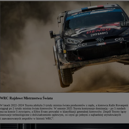
WRC
Rajdowe Mistrzostwa Świata
W latach 2022–2024 Toyota zdobyła 3 tytuły mistrza świata producentów z rzędu, a kierowca Kalle Rovanperä
sięgnął po 2 tytuły mistrza świata kierowców. W sezonie 2025 Toyota kontynuuje dominację – po 5 rundach
ma na koncie 5 zwycięstw, a Elfyn Evans prowadzi w klasyfikacji generalnej kierowców. Zespół Toyoty łączy
innowacje technologiczne z doświadczeniem rajdowym, co czyni go jednym z najbardziej utytułowanych
1
i zaawansowanych zespołów w historii WRC
.