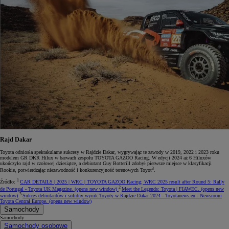
Rajd Dakar
Toyota odniosła spektakularne sukcesy w Rajdzie Dakar, wygrywając te zawody w 2019, 2022 i 2023 roku
modelem GR DKR Hilux w barwach zespołu TOYOTA GAZOO Racing. W edycji 2024 aż 6 Hiluxów
ukończyło rajd w czołowej dziesiątce, a debiutant Guy Botterill zdobył pierwsze miejsce w klasyfikacji
3
Rookie, potwierdzając niezawodność i konkurencyjność terenowych Toyot
.
1
Źródło:
CAR DETAILS | 2025 | WRC | TOYOTA GAZOO Racing; WRC 2025 result after Round 5: Rally
2
de Portugal - Toyota UK Magazine.
(opens new window)
Meet the Legends: Toyota | FIAWEC.
(opens new
3
window)
Sukces debiutantów i solidny wynik Toyoty w Rajdzie Dakar 2024 - Toyotanews.eu - Newsroom
Toyota Central Europe.
(opens new window)
Samochody
Samochody
Samochody osobowe