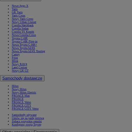
Nowe Aygo X
Yaris
GR Yaris
Yaris Cross
Nowy Yaris Cross
Nowy Urban Cruiser
Corolla Hatchback
Corolla Sedan
Corolla TS Kombi
Nowa Corolla Cross
Toyota C-HR
Toyota C-HR Plug-in
Nowa Toyota C-HR+
Nowa Toyota bZ4X
Nowa Toyota bZ4X Touring
Camry
Prius
Mirai
Nowy RAV4
Land Cruiser
Nowy GR GT
Samochody dostawcze
Hilux
Nowy Hilux
Nowy Hilux Electric
PROACE Max
PROACE
PROACE Verso
PROACE CITY
PROACE CITY Verso
Samochody używane
Umów się na jazdę testową
Zobacz wszystkie cenniki
Konfiguruj swoją Toyotę