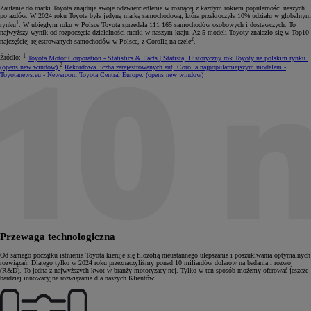
Zaufanie do marki Toyota znajduje swoje odzwierciedlenie w rosnącej z każdym rokiem popularności naszych
pojazdów. W 2024 roku Toyota była jedyną marką samochodową, która przekroczyła 10% udziału w globalnym
1
rynku
. W ubiegłym roku w Polsce Toyota sprzedała 111 165 samochodów osobowych i dostawczych. To
najwyższy wynik od rozpoczęcia działalności marki w naszym kraju. Aż 5 modeli Toyoty znalazło się w Top10
2
najczęściej rejestrowanych samochodów w Polsce, z Corollą na czele
.
1
Źródło:
Toyota Motor Corporation - Statistics & Facts | Statista, Historyczny rok Toyoty na polskim rynku.
2
(opens new window)
Rekordowa liczba zarejestrowanych aut, Corolla najpopularniejszym modelem
-
Toyotanews.eu
- Newsroom Toyota Central Europe.
(opens new window)
Przewaga technologiczna
Od samego początku istnienia Toyota kieruje się filozofią nieustannego ulepszania i poszukiwania optymalnych
rozwiązań. Dlatego tylko w 2024 roku przeznaczyliśmy ponad 10 miliardów dolarów na badania i rozwój
(R&D). To jedna z najwyższych kwot w branży motoryzacyjnej. Tylko w ten sposób możemy oferować jeszcze
bardziej innowacyjne rozwiązania dla naszych Klientów.