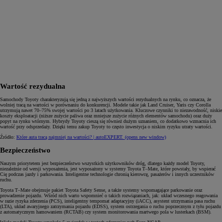
Wartość rezydualna
Samochody Toyoty charakteryzują się jedną z najwyższych wartości rezydualnych na rynku, co oznacza, że
wolniej tracą na wartości w porównaniu do konkurencji. Modele takie jak Land Cruiser, Yaris czy Corolla
utrzymują nawet 70–75% swojej wartości po 3 latach użytkowania. Kluczowe czynniki to niezawodność, niskie
koszty eksploatacji (niższe zużycie paliwa oraz mniejsze zużycie różnych elementów samochodu) oraz duży
popyt na rynku wtórnym. Hybrydy Toyoty cieszą się również dużym uznaniem, co dodatkowo wzmacnia ich
wartość przy odsprzedaży. Dzięki temu zakup Toyoty to często inwestycja o niskim ryzyku utraty wartości.
Źródło:
Które auta tracą najmniej na wartości? | autoEXPERT.
(opens new window)
Bezpieczeństwo
Naszym priorytetem jest bezpieczeństwo wszystkich użytkowników dróg, dlatego każdy model Toyoty,
niezależnie od wersji wyposażenia, jest wyposażony w systemy Toyota T–Mate, które powstały, by wspierać
Cię podczas jazdy i parkowania. Inteligentne technologie chronią kierowcę, pasażerów i innych uczestników
ruchu.
Toyota T–Mate obejmuje pakiet Toyota Safety Sense, a także systemy wspomagające parkowanie oraz
prowadzenie pojazdu. Wśród nich warto wspomnieć o takich rozwiązaniach, jak: układ wczesnego reagowania
w razie ryzyka zderzenia (PCS), inteligentny tempomat adaptacyjny (iACC), asystent utrzymania pasa ruchu
(LTA), układ awaryjnego zatrzymania pojazdu (EDSS), system ostrzegania o ruchu poprzecznym z tyłu pojazdu
z automatycznym hamowaniem (RCTAB) czy system monitorowania martwego pola w lusterkach (BSM).