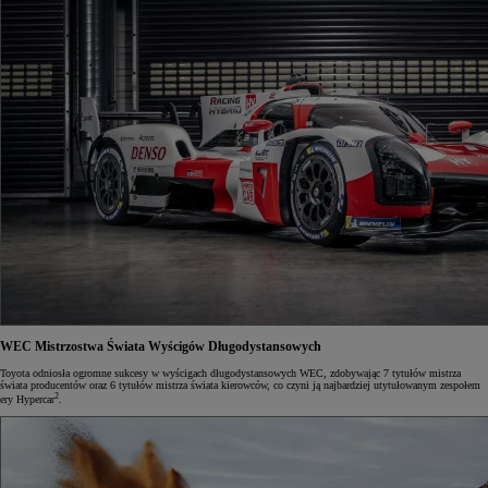
WEC
Mistrzostwa Świata Wyścigów Długodystansowych
Toyota odniosła ogromne sukcesy w wyścigach długodystansowych WEC, zdobywając 7 tytułów mistrza
świata producentów oraz 6 tytułów mistrza świata kierowców, co czyni ją najbardziej utytułowanym zespołem
2
ery Hypercar
.