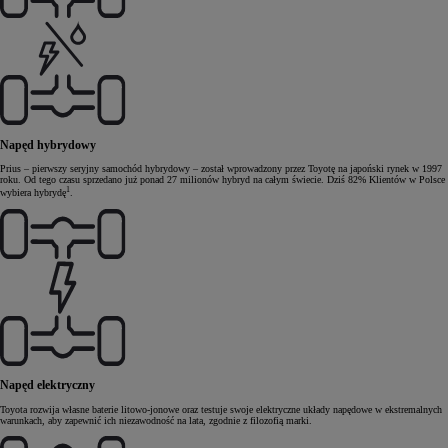
Napęd hybrydowy
Prius – pierwszy seryjny samochód hybrydowy – został wprowadzony przez Toyotę na japoński rynek w 1997
roku. Od tego czasu sprzedano już ponad 27 milionów hybryd na całym świecie. Dziś 82% Klientów w Polsce
1
wybiera hybrydę
.
Napęd elektryczny
Toyota rozwija własne baterie litowo-jonowe oraz testuje swoje elektryczne układy napędowe w ekstremalnych
warunkach, aby zapewnić ich niezawodność na lata, zgodnie z filozofią marki.