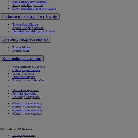
Napęd elektryczny na baterię
Zasięg aut elektrycznych
Zalety posiadania aut elektrycznych
Ładowanie elektrycznej Toyoty
Toyota HomeCharge
Toyota Charging Network
Jak naładować elektryczną Toyotę?
Systemy bezpieczeństwa
Toyota T-Mate
System eCall
Komunikacja z autem
Nowa aplikacja MyToyota
Cyfrowy opiekun auta
Usługi Connected
Płatne subskrypcje
Toyota Connectivity Match
Skontaktuj się z nami
Polityka ciasteczek
Deklaracja dostępności
(Opens in new window)
(Opens in new window)
(Opens in new window)
(Opens in new window)
Copyright © Toyota 2026
Informacje prawne