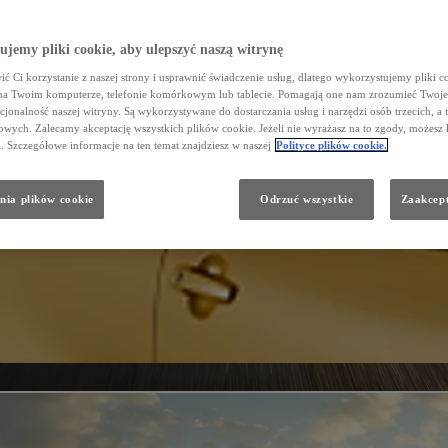
jemy pliki cookie, aby ulepszyć naszą witrynę
ć Ci korzystanie z naszej strony i usprawnić świadczenie usług, dlatego wykorzystujemy pliki co
na Twoim komputerze, telefonie komórkowym lub tablecie. Pomagają one nam zrozumieć Twoje 
cjonalność naszej witryny. Są wykorzystywane do dostarczania usług i narzędzi osób trzecich, a 
wych. Zalecamy akceptację wszystkich plików cookie. Jeżeli nie wyrażasz na to zgody, możesz 
a. Szczegółowe informacje na ten temat znajdziesz w naszej
Polityce plików cookie.
nia plików cookie
Odrzuć wszystkie
Zaakcept