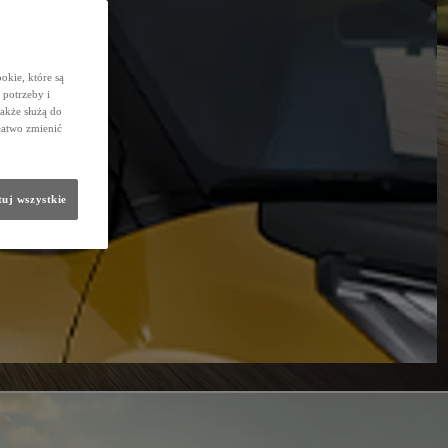
okie, które są
potrzeby i
także służą do
łatwo zmienić
uj wszystkie