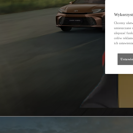
Wykorzystu
Chcemy ułatwi
umieszczane 
ulepszać funk
celów reklamo
ich ustawieni
Ustawie