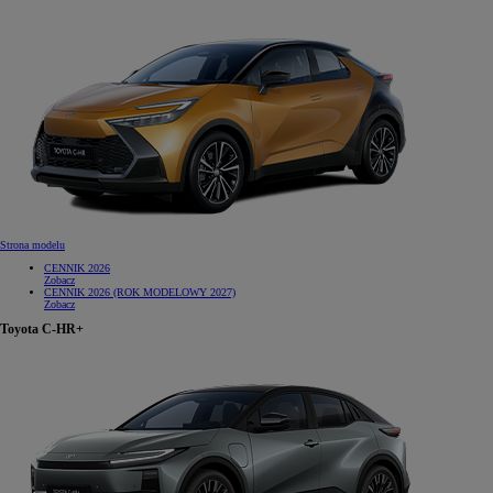
Od
105 300 zł
Corolla Hatchback
HYBRID
Strona modelu
CENNIK 2026
Zobacz
CENNIK 2026 (ROK MODELOWY 2027)
Zobacz
Toyota C-HR+