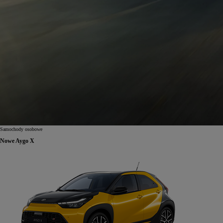
Samochody osobowe
Nowe Aygo X
Od
81 900 zł
Yaris Cross
HYBRID