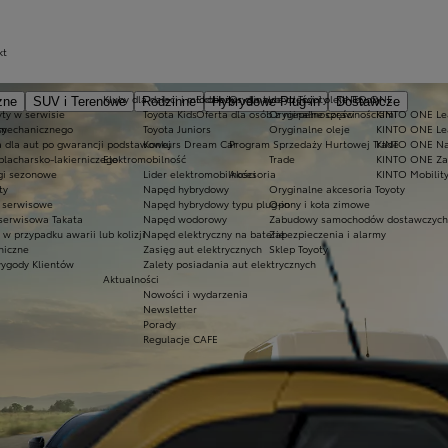
kt
Kluby dla dzieci i młodzieży
Ekobonus dla hybryd Toyoty
Oryginalne części i oleje Toyoty
KINTO ONE
zne
SUV i Terenowe
Rodzinne
Hybrydowe Plug-in
Dostawcze
ty w serwisie
Toyota Kids
Oferta dla osób z niepełnosprawnościami
Oryginalne części
KINTO ONE Lea
sy
 mechanicznego
Toyota Juniors
Oryginalne oleje
KINTO ONE Le
a dla aut po gwarancji podstawowej
Konkurs Dream Car
Program Sprzedaży Hurtowej Trade
KINTO ONE N
blacharsko-lakierniczego
Elektromobilność
Trade
KINTO ONE Zar
ugi sezonowe
Lider elektromobilności
Akcesoria
KINTO Mobilit
ty
Napęd hybrydowy
Oryginalne akcesoria Toyoty
e serwisowe
Napęd hybrydowy typu plug-in
Opony i koła zimowe
 serwisowa Takata
Napęd wodorowy
Zabudowy samochodów dostawczych
 przypadku awarii lub kolizji
Napęd elektryczny na baterię
Zabezpieczenia i alarmy
niczne
Zasięg aut elektrycznych
Sklep Toyoty
wygody Klientów
Zalety posiadania aut elektrycznych
Aktualności
Nowości i wydarzenia
Newsletter
Porady
Regulacje CAFE