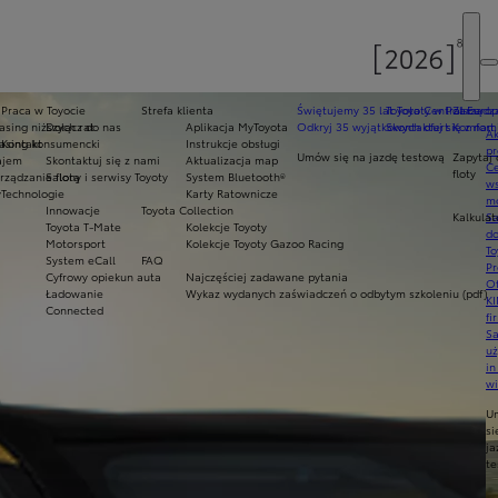
Praca w Toyocie
Strefa klienta
Świętujemy 35 lat Toyoty w Polsce
Toyota Central Europ
Zarządza
sing niższych rat
Dołącz do nas
Aplikacja MyToyota
Odkryj 35 wyjątkowych ofert
Skontaktuj się z nam
Komfort 
Ak
asing konsumencki
Kontakt
Instrukcje obsługi
pr
Umów się na jazdę testową
Zapytaj 
ajem
Skontaktuj się z nami
Aktualizacja map
Ce
floty
ządzanie flotą
Salony i serwisy Toyoty
System Bluetooth®
ws
y
Technologie
Karty Ratownicze
mo
Innowacje
Toyota Collection
Kalkulat
S
Toyota T-Mate
Kolekcje Toyoty
do
Motorsport
Kolekcje Toyoty Gazoo Racing
To
System eCall
FAQ
Pr
Cyfrowy opiekun auta
Najczęściej zadawane pytania
Of
Ładowanie
Wykaz wydanych zaświadczeń o odbytym szkoleniu (pdf)
KI
Connected
fi
S
u
in
w
U
si
ja
te