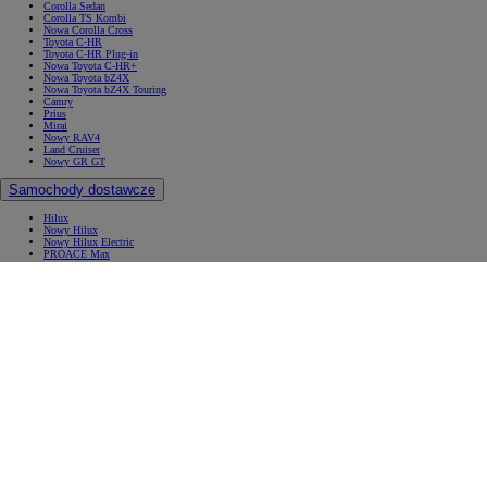
Corolla Sedan
Corolla TS Kombi
Nowa Corolla Cross
Toyota C-HR
Toyota C-HR Plug-in
Nowa Toyota C-HR+
Nowa Toyota bZ4X
Nowa Toyota bZ4X Touring
Camry
Prius
Mirai
Nowy RAV4
Land Cruiser
Nowy GR GT
Samochody dostawcze
Hilux
Nowy Hilux
Nowy Hilux Electric
PROACE Max
PROACE
PROACE Verso
PROACE CITY
PROACE CITY Verso
Samochody używane
Umów się na jazdę testową
Zobacz wszystkie cenniki
Konfiguruj swoją Toyotę
Oferty specjalne i Finansowanie
Oferty specjalne i Finansowanie
Aktualne oferty
Finał wyprzedaży 2025
Samochody dostawcze Toyota Professional
Oferta biznesowa