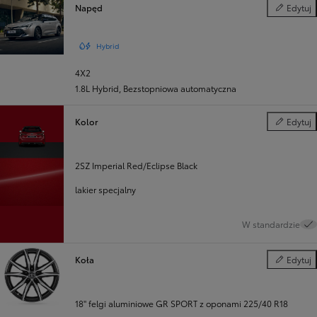
Napęd
Edytuj
Napęd
Hybrid
4X2
1.8L Hybrid
,
Bezstopniowa automatyczna
Kolor
Edytuj
Kolor
2SZ Imperial Red/Eclipse Black
lakier specjalny
W standardzie
Koła
Edytuj
Koła
18" felgi aluminiowe GR SPORT z oponami 225/40 R18