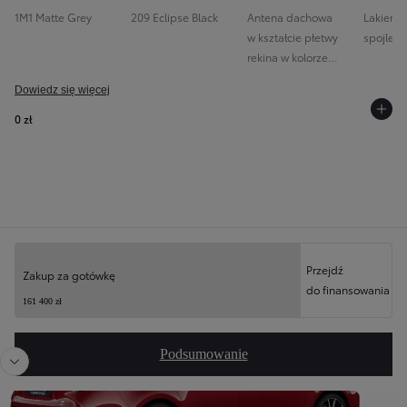
1M1 Matte Grey
209 Eclipse Black
Antena dachowa
Lakierow
w kształcie płetwy
spojler
rekina w kolorze
nadwozia (Shark-fin)
Dowiedz się więcej
0 zł
Twoja konfiguracja
Przejdź
Zakup za gotówkę
do finansowania
Poprzedni
Nast
161 400 zł
Podsumowanie