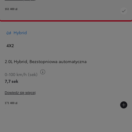
161 400 zł
Hybrid
4X2
2.0L Hybrid
,
Bezstopniowa automatyczna
Przełącz informacje o paliwie
0-100 km/h (sek)
7,7 sek
Dowiedz się więcej
171 400 zł