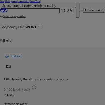
Przejdź do głównej zawartości
(Press Enter)
Specyfikacje i najważniejsze cechy
Cena została zaktualizowana Cena Twojej konfiguracji została zmieniona na 161 400 zł.
Otwórz menu
Wróć do strony modelu
Wybrany
GR SPORT
Silnik
Hybrid
4X2
1.8L Hybrid
,
Bezstopniowa automatyczna
Przełącz informacje o paliwie
0-100 km/h (sek)
9,4 sek
Dowiedz się więcej