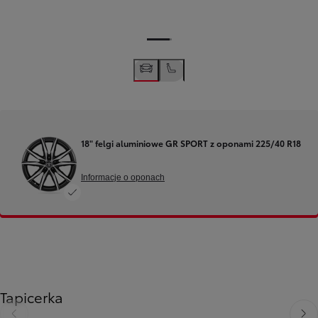
18" felgi aluminiowe GR SPORT z oponami 225/40 R18
Informacje o oponach
Tapicerka
Poprzedni
Nast