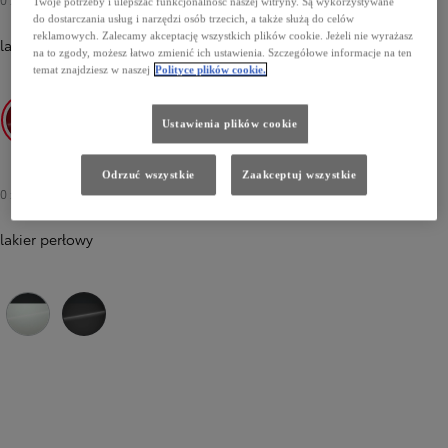
Twoje potrzeby i ulepszać funkcjonalność naszej witryny. Są wykorzystywane
do dostarczania usług i narzędzi osób trzecich, a także służą do celów
reklamowych. Zalecamy akceptację wszystkich plików cookie. Jeżeli nie wyrażasz
lakier specjalny
-
2SZ Imperial Red/Eclipse Black
0 zł
na to zgody, możesz łatwo zmienić ich ustawienia. Szczegółowe informacje na ten
temat znajdziesz w naszej
Polityce plików cookie.
Ustawienia plików cookie
2SZ Imperial Red/Eclipse Black
2RD Precious Silver/Eclipse Black
M42 Volcano Orange/Eclipse Black
Odrzuć wszystkie
Zaakceptuj wszystkie
0 zł
lakier perłowy
2PU Platinum White Pearl/Eclipse Black
M52 Storm Grey/Eclipse Black