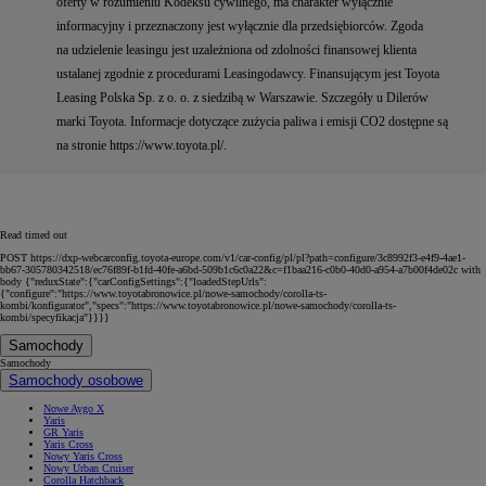
oferty w rozumieniu Kodeksu cywilnego, ma charakter wyłącznie
informacyjny i przeznaczony jest wyłącznie dla przedsiębiorców. Zgoda
na udzielenie leasingu jest uzależniona od zdolności finansowej klienta
ustalanej zgodnie z procedurami Leasingodawcy. Finansującym jest Toyota
Leasing Polska Sp. z o. o. z siedzibą w Warszawie. Szczegóły u Dilerów
marki Toyota. Informacje dotyczące zużycia paliwa i emisji CO2 dostępne są
na stronie https://www.toyota.pl/.
Read timed out
POST https://dxp-webcarconfig.toyota-europe.com/v1/car-config/pl/pl?path=configure/3c8992f3-e4f9-4ae1-
bb67-305780342518/ec76f89f-b1fd-40fe-a6bd-509b1c6c0a22&c=f1baa216-c0b0-40d0-a954-a7b00f4de02c with
body {"reduxState":{"carConfigSettings":{"loadedStepUrls":
{"configure":"https://www.toyotabronowice.pl/nowe-samochody/corolla-ts-
kombi/konfigurator","specs":"https://www.toyotabronowice.pl/nowe-samochody/corolla-ts-
kombi/specyfikacja"}}}}
Samochody
Samochody
Samochody osobowe
Nowe Aygo X
Yaris
GR Yaris
Yaris Cross
Nowy Yaris Cross
Nowy Urban Cruiser
Corolla Hatchback