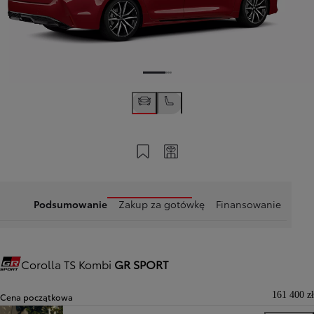
Zapisz na swoim koncie
Twój kod
Podsumowanie
Zakup za gotówkę
Finansowanie
Corolla TS Kombi
GR SPORT
Gazoo Racing
161 400 zł
Cena początkowa