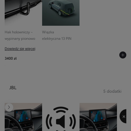
Hak holowniczy –
Wiązka
wypinany pionowo
elektryczna 13 PIN
Dowiedz się więcej
3400 zł
JBL
5 dodatki
Następny