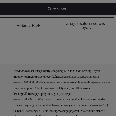
Zarezerwuj
Znajdź salon i serwis
Pobierz PDF
Toyoty
Przykładowa kalkulacja oferty specjalnej KINTO ONE Leasing Toyota -
umowy leasingu operacyjnego, która została oparta na założeniu: cena
pojazdu 161 400,00 zł brutto pomniejszona o aktualnie obowiązujące promocje
i wybranej przez Klienta: wartości opłaty wstępnej 10%, okresu
leasingu 36 miesięcy i przy rocznym przebiegu
pojazdu 20000 km. W przypadku zmiany paramentów, kwota rat może ulec
zmianie. Wymóg zawarcia dodatkowej umowy ubezpieczenia autocasco (AC)
i z tytułu kradzieży (KR) dla leasingowanego pojazdu. Materiał nie stanowi