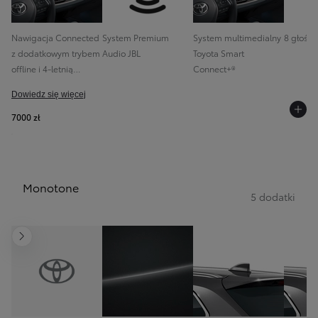
Nawigacja Connected
System Premium
System multimedialny
8 głośni
z dodatkowym trybem
Audio JBL
Toyota Smart
offline i 4-letnią
Connect+®
darmową transmisją
Dowiedz się więcej
danych
7000 zł
Monotone
5 dodatki
Następny