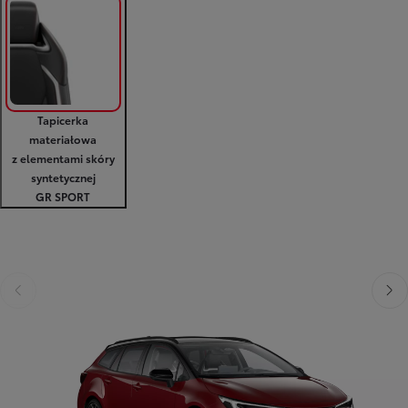
Tapicerka
materiałowa
z elementami skóry
syntetycznej
GR SPORT
Poprzedni
Nast