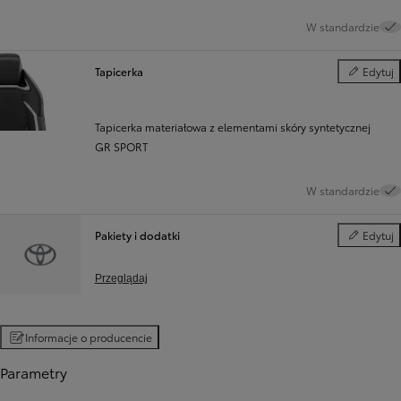
W standardzie
Tapicerka
Edytuj
Tapicerka
Tapicerka materiałowa z elementami skóry syntetycznej
GR SPORT
W standardzie
Pakiety i dodatki
Edytuj
Pakiety i d
Przeglądaj
Informacje o producencie
Parametry