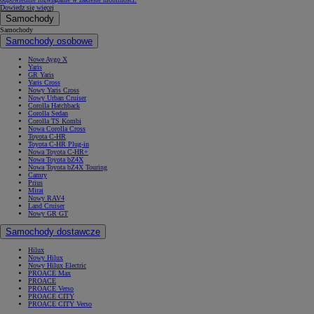
Dowiedz się więcej
Samochody
Samochody
Samochody osobowe
Nowe Aygo X
Yaris
GR Yaris
Yaris Cross
Nowy Yaris Cross
Nowy Urban Cruiser
Corolla Hatchback
Corolla Sedan
Corolla TS Kombi
Nowa Corolla Cross
Toyota C-HR
Toyota C-HR Plug-in
Nowa Toyota C-HR+
Nowa Toyota bZ4X
Nowa Toyota bZ4X Touring
Camry
Prius
Mirai
Nowy RAV4
Land Cruiser
Nowy GR GT
Samochody dostawcze
Hilux
Nowy Hilux
Nowy Hilux Electric
PROACE Max
PROACE
PROACE Verso
PROACE CITY
PROACE CITY Verso