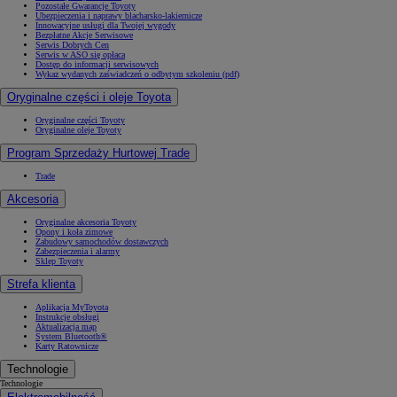
Pozostałe Gwarancje Toyoty
Ubezpieczenia i naprawy blacharsko-lakiernicze
Innowacyjne usługi dla Twojej wygody
Bezpłatne Akcje Serwisowe
Serwis Dobrych Cen
Serwis w ASO się opłaca
Dostęp do informacji serwisowych
Wykaz wydanych zaświadczeń o odbytym szkoleniu (pdf)
Oryginalne części i oleje Toyota
Oryginalne części Toyoty
Oryginalne oleje Toyoty
Program Sprzedaży Hurtowej Trade
Trade
Akcesoria
Oryginalne akcesoria Toyoty
Opony i koła zimowe
Zabudowy samochodów dostawczych
Zabezpieczenia i alarmy
Sklep Toyoty
Strefa klienta
Aplikacja MyToyota
Instrukcje obsługi
Aktualizacja map
System Bluetooth®
Karty Ratownicze
Technologie
Technologie