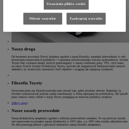
Ustawienia plików cookie
Odrzuć wszystkie
Zaakceptuj wszystkie
Nasza droga
Od momentu powstania Toyoty działamy zgodnie z naszą filozofią i zasadami przewodnimi w celu
dostarczania niezawodnych produktów i wspierania zrównoważonego rozwoju społeczeństwa. System
Toyota Way wyznacza zasady, których przestrzegamy w naszej codziennej pracy. TPS, czyli znany
na całym świecie System Produkcyjny Toyoty, pozwala tak zorganizować funkcjonowanie naszych
zakładów, by można było zmniejszyć ilość odpadów i osiągnąć jak najlepszą wydajność.
Filozofia Toyoty
Stosowana przez nas filozofia pomogła nam dotrzeć tam, gdzie jesteśmy obecnie. Będziemy ją
również wykorzystywać podczas naszej transformacji w firmę zajmującą się mobilnością. Ten sposób
pracy stanowi cenny wkład w misję Toyoty polegającą na masowej produkcji szczęścia.
Odkryj więcej
Nasze zasady przewodnie
Naszą działalnością zarządzamy zgodnie z kilkoma przewodnimi zasadami. Po raz pierwszy zostały
one opracowane na początku naszej działalności w 1937 roku, a w 1997 roku zostały zaktualizowane.
Do dziś pozostają jednym z głównych elementów naszej filozofii zarządzania.