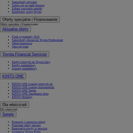
Samochody używane
Umów się na jazdę testową
Zobacz wszystkie cenniki
Konfiguruj swoją Toyotę
Oferty specjalne i Finansowanie
Oferty specjalne i Finansowanie
Aktualne oferty
Finał wyprzedaży 2025
Samochody dostawcze Toyota Professional
Oferta biznesowa
Auta używane
Toyota Financial Services
Kredyt niższych rat Toyota Easy
Kredyt standardowy
Leasing standardowy
KINTO ONE
KINTO ONE Leasing niższych rat
KINTO ONE Leasing konsumencki
KINTO ONE Najem
KINTO ONE Zarządzanie flotą
KINTO Mobility
Dla właścicieli
Dla właścicieli
Serwis
Promocje i sezonowe usługi
Pozostałe oferty serwisu
Rezerwacja wizyty w serwisie
Gwarancja Toyota Relax