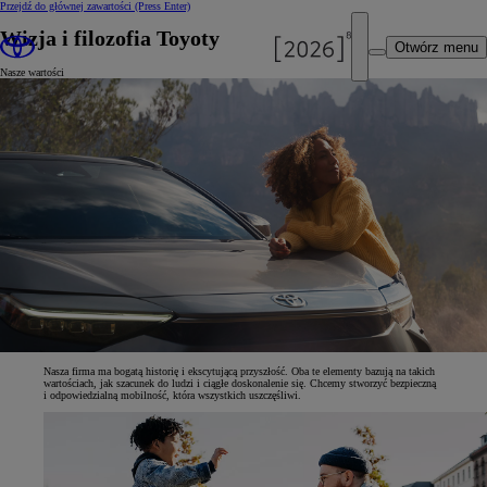
Przejdź do głównej zawartości
(Press Enter)
Wizja i filozofia Toyoty
Otwórz menu
Nasze wartości
Nasza firma ma bogatą historię i ekscytującą przyszłość. Oba te elementy bazują na takich
wartościach, jak szacunek do ludzi i ciągłe doskonalenie się. Chcemy stworzyć bezpieczną
i odpowiedzialną mobilność, która wszystkich uszczęśliwi.