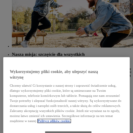
Nasza misja: szczęście dla wszystkich
Prezes Akio Toyoda wielokrotnie powtarzał, że nasza działalność powinna wykraczać poza
wytwarzanie pojazdów i produkować „szczęście dla wszystkich”. Branża motoryzacyjna cały czas się
Wykorzystujemy pliki cookie, aby ulepszyć naszą
rozwija, zwłaszcza w takich dziedzinach, jak elektryfikacja i zautomatyzowana jazda. Toyota również
tworzy coraz lepsze samochody. Pracuje też nad rozwiązaniami w zakresie mobilności, które ułatwią
witrynę
wszystkim życie.
Chcemy ułatwić Ci korzystanie z naszej strony i usprawnić świadczenie usług,
Nasza wizja: tworzenie mobilności dla wszystkich
dlatego wykorzystujemy pliki cookie, które są umieszczane na Twoim
komputerze, telefonie komórkowym lub tablecie. Pomagają one nam zrozumieć
W zróżnicowanym i niepewnym świecie Toyota dąży do podniesienia jakości i dostępności
Twoje potrzeby i ulepszać funkcjonalność naszej witryny. Są wykorzystywane do
mobilności. Pragniemy stworzyć nowe możliwości dla wszystkich ludzi i wspierać zrównoważone
relacje z naszą planetą.
dostarczania usług i narzędzi osób trzecich, a także służą do celów reklamowych.
Zalecamy akceptację wszystkich plików cookie. Jeżeli nie wyrażasz na to zgody,
możesz łatwo zmienić ich ustawienia. Szczegółowe informacje na ten temat
znajdziesz w naszej
Polityce plików cookie.