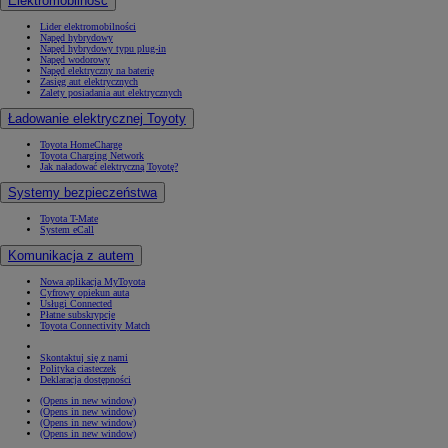
Elektromobilność
Lider elektromobilności
Napęd hybrydowy
Napęd hybrydowy typu plug-in
Napęd wodorowy
Napęd elektryczny na baterię
Zasięg aut elektrycznych
Zalety posiadania aut elektrycznych
Ładowanie elektrycznej Toyoty
Toyota HomeCharge
Toyota Charging Network
Jak naładować elektryczną Toyotę?
Systemy bezpieczeństwa
Toyota T-Mate
System eCall
Komunikacja z autem
Nowa aplikacja MyToyota
Cyfrowy opiekun auta
Usługi Connected
Płatne subskrypcje
Toyota Connectivity Match
Skontaktuj się z nami
Polityka ciasteczek
Deklaracja dostępności
(Opens in new window)
(Opens in new window)
(Opens in new window)
(Opens in new window)