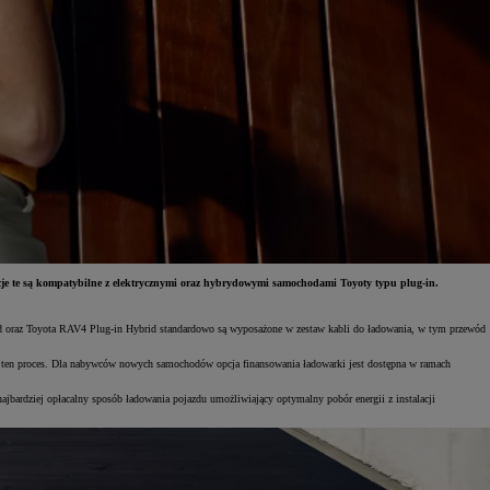
je te są kompatybilne z elektrycznymi oraz hybrydowymi samochodami Toyoty typu plug-in.
id oraz Toyota RAV4 Plug-in Hybrid standardowo są wyposażone w zestaw kabli do ładowania, w tym przewód
 ten proces. Dla nabywców nowych samochodów opcja finansowania ładowarki jest dostępna w ramach
jbardziej opłacalny sposób ładowania pojazdu umożliwiający optymalny pobór energii z instalacji