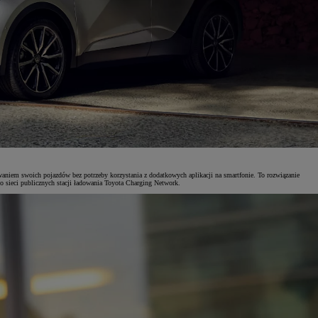
waniem swoich pojazdów bez potrzeby korzystania z dodatkowych aplikacji na smartfonie. To rozwiązanie
 do sieci publicznych stacji ładowania Toyota Charging Network.