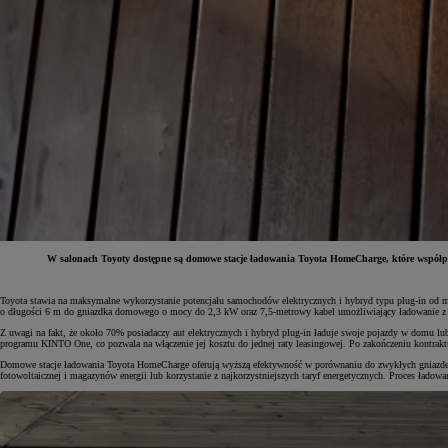
W salonach Toyoty dostępne są domowe stacje ładowania Toyota HomeCharge, które współpr
Toyota stawia na maksymalne wykorzystanie potencjału samochodów elektrycznych i hybryd typu plug-in od 
Od
81 900 zł
o długości 6 m do gniazdka domowego o mocy do 2,3 kW oraz 7,5-metrowy kabel umożliwiający ładowanie z w
Z uwagi na fakt, że około 70% posiadaczy aut elektrycznych i hybryd plug-in ładuje swoje pojazdy w domu l
Yaris Cross
programu KINTO One, co pozwala na włączenie jej kosztu do jednej raty leasingowej. Po zakończeniu kontraktu 
HYBRID
Domowe stacje ładowania Toyota HomeCharge oferują wyższą efektywność w porównaniu do zwykłych gniazdek ele
fotowoltaicznej i magazynów energii lub korzystanie z najkorzystniejszych taryf energetycznych. Proces ładow