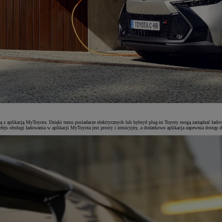
ą z aplikacją MyToyota. Dzięki temu posiadacze elektrycznych lub hybryd plug-in Toyoty mogą zarządzać łado
erfejs obsługi ładowania w aplikacji MyToyota jest prosty i intuicyjny, a dodatkowo aplikacja zapewnia dostęp