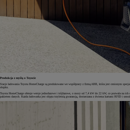
Produkcja z myślą o Toyocie
Stacje ładowania Toyota HomeCharge są produkowane we współpracy z firmą ABB, która jest cenionym specjali
słupku.
Toyota HomeCharge oferuje wersje jednofazowe i trójfazowe, o mocy od 7,4 kW do 22 kW, co pozwala na ich d
pakietem danych. Każda ładowarka jest objęta trzyletnią gwarancją, dostarczana z dwiema kartami RFID i umożl