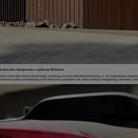
Od
105 300 zł
Corolla Hatchback
HYBRID
Ładowarka zintegrowana z aplikacją MyToyota
Stacje ładowania Toyota HomeCharge wyróżniają się niezwykłą funkcjonalnością, w tym bezpośrednią integracj
umożliwia pełną synchronizację stacji ładowania z pojazdem oraz oferuje funkcję inteligentnego ładowania. Int