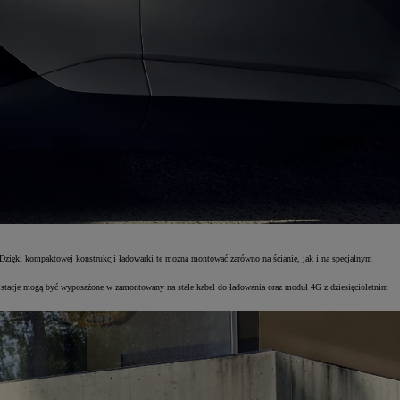
Dzięki kompaktowej konstrukcji ładowarki te można montować zarówno na ścianie, jak i na specjalnym
 stacje mogą być wyposażone w zamontowany na stałe kabel do ładowania oraz moduł 4G z dziesięcioletnim