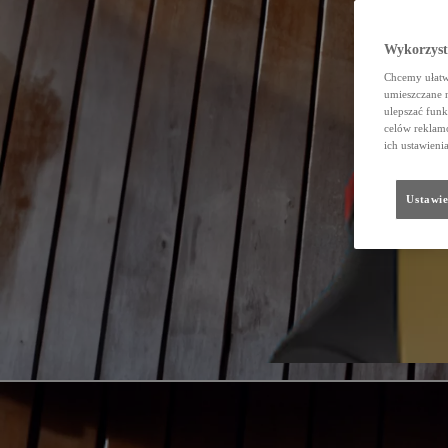
Wykorzystu
Chcemy ułatwi
umieszczane 
ulepszać funk
celów reklamo
ich ustawieni
Ustawie