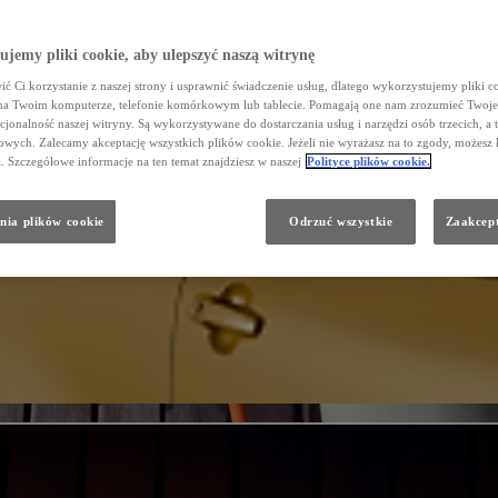
jemy pliki cookie, aby ulepszyć naszą witrynę
ć Ci korzystanie z naszej strony i usprawnić świadczenie usług, dlatego wykorzystujemy pliki co
na Twoim komputerze, telefonie komórkowym lub tablecie. Pomagają one nam zrozumieć Twoje 
cjonalność naszej witryny. Są wykorzystywane do dostarczania usług i narzędzi osób trzecich, a 
wych. Zalecamy akceptację wszystkich plików cookie. Jeżeli nie wyrażasz na to zgody, możesz 
a. Szczegółowe informacje na ten temat znajdziesz w naszej
Polityce plików cookie.
nia plików cookie
Odrzuć wszystkie
Zaakcept