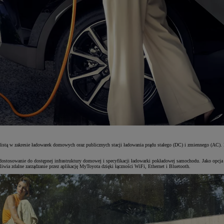
stą w zakresie ładowarek domowych oraz publicznych stacji ładowania prądu stałego (DC) i zmiennego (AC). 
ostosowanie do dostępnej infrastruktury domowej i specyfikacji ładowarki pokładowej samochodu. Jako opcja
iwia zdalne zarządzanie przez aplikację MyToyota dzięki łączności WiFi, Ethernet i Bluetooth.