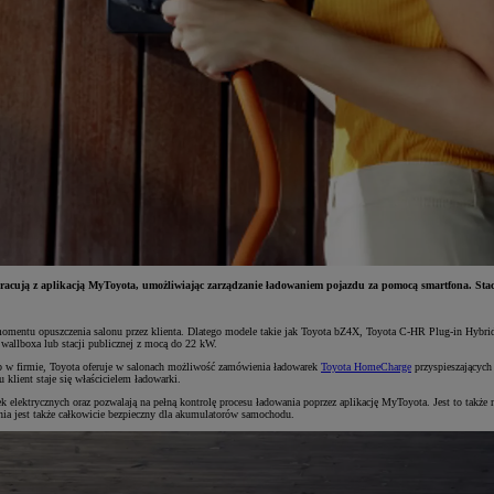
acują z aplikacją MyToyota, umożliwiając zarządzanie ładowaniem pojazdu za pomocą smartfona. Stac
momentu opuszczenia salonu przez klienta. Dlatego modele takie jak Toyota bZ4X, Toyota C-HR Plug-in Hybr
allboxa lub stacji publicznej z mocą do 22 kW.
ub w firmie, Toyota oferuje w salonach możliwość zamówienia ładowarek
Toyota HomeCharge
przyspieszających
klient staje się właścicielem ładowarki.
ktrycznych oraz pozwalają na pełną kontrolę procesu ładowania poprzez aplikację MyToyota. Jest to także na
ania jest także całkowicie bezpieczny dla akumulatorów samochodu.