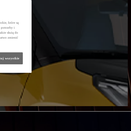
okie, które są
potrzeby i
także służą do
łatwo zmienić
uj wszystkie