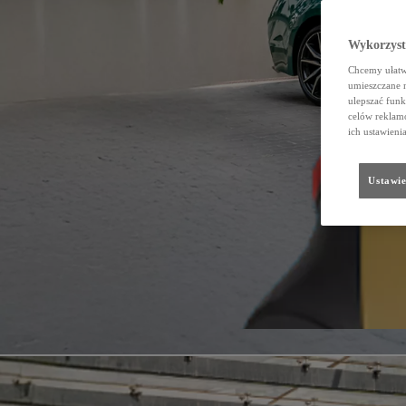
Wykorzystu
Chcemy ułatwi
umieszczane 
ulepszać funk
celów reklamo
ich ustawieni
Ustawie