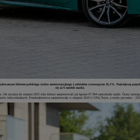
ydowanym liderem polskiego rynku motoryzacyjnego z udziałem wynoszącym 16,1%. Największą popularnoś
się aż 6 modeli marki.
Od stycznia do sierpnia 2025 roku klienci zarejestrowali już łącznie 67 964 samochody marki. Ósmy miesiąc
entów indywidualnych. Przedsiębiorstwa zarejestrowały w sierpniu 5619 (+13%) Toyot, a osoby prywatne – 25