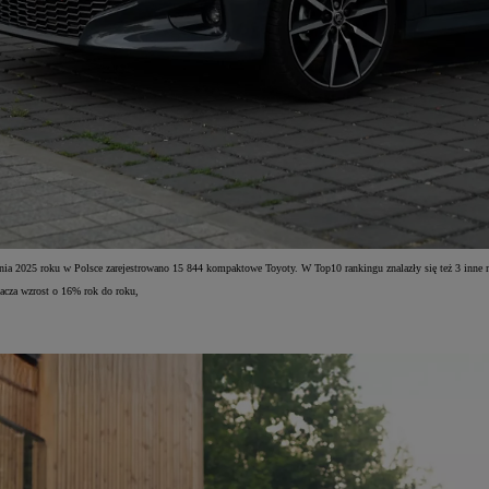
pnia 2025 roku w Polsce zarejestrowano 15 844 kompaktowe Toyoty. W Top10 rankingu znalazły się też 3 inne 
nacza wzrost o 16% rok do roku,