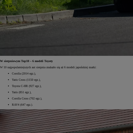
W sierpniowym Top10 – 6 modeli Toyoty
W 10 najpopularniejszych aut sierpnia znalazło się aż 6 modeli japońskiej marki:
Corolla (2014 egz.),
Yaris Cross (1150 egz.),
Toyota C-HR (927 egz.),
Yaris (851 egz.),
Corolla Cross (702 egz.),
RAV4 (647 egz.).