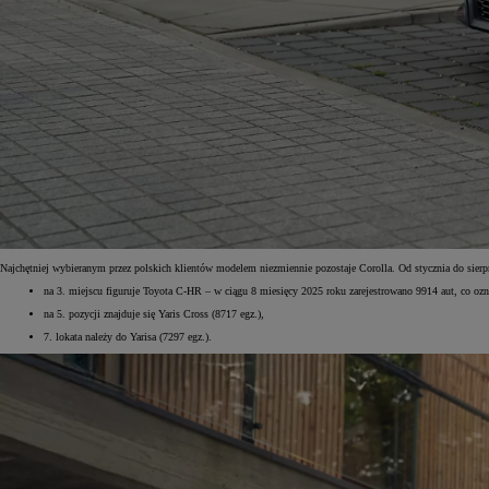
Od
105 300 zł
Corolla Hatchback
HYBRID
Najchętniej wybieranym przez polskich klientów modelem niezmiennie pozostaje Corolla. Od stycznia do sier
na 3. miejscu figuruje Toyota C-HR – w ciągu 8 miesięcy 2025 roku zarejestrowano 9914 aut, co oz
na 5. pozycji znajduje się Yaris Cross (8717 egz.),
7. lokata należy do Yarisa (7297 egz.).