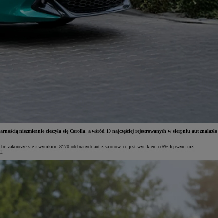
cią niezmiennie cieszyła się Corolla, a wśród 10 najczęściej rejestrowanych w sierpniu aut znalazło
 br. zakończył się z wynikiem 8170 odebranych aut z salonów, co jest wynikiem o 6% lepszym niż
51.