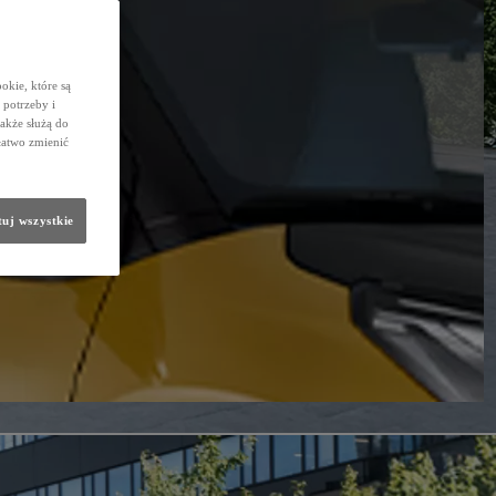
okie, które są
potrzeby i
także służą do
łatwo zmienić
uj wszystkie