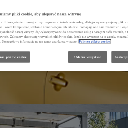
jemy pliki cookie, aby ulepszyć naszą witrynę
ć Ci korzystanie z naszej strony i usprawnić świadczenie usług, dlatego wykorzystujemy pliki co
na Twoim komputerze, telefonie komórkowym lub tablecie. Pomagają one nam zrozumieć Twoje 
cjonalność naszej witryny. Są wykorzystywane do dostarczania usług i narzędzi osób trzecich, a 
wych. Zalecamy akceptację wszystkich plików cookie. Jeżeli nie wyrażasz na to zgody, możesz 
a. Szczegółowe informacje na ten temat znajdziesz w naszej
Polityce plików cookie.
nia plików cookie
Odrzuć wszystkie
Zaakcept