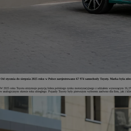
Od stycznia do sierpnia 2025 roku w Polsce zarejestrowano 67 974 samochody Toyoty. Marka była zdec
W 2025 roku Toyota utrzymuje pozycję lidera polskiego rynku motoryzacyjnego z udziałem wynoszącym 16,1%. 
Od
81 900 zł
w analogicznym okresie roku ubiegłego. Pojazdy Toyoty były pierwszym wyborem zarówno dla firm, jak i kli
Yaris Cross
HYBRID