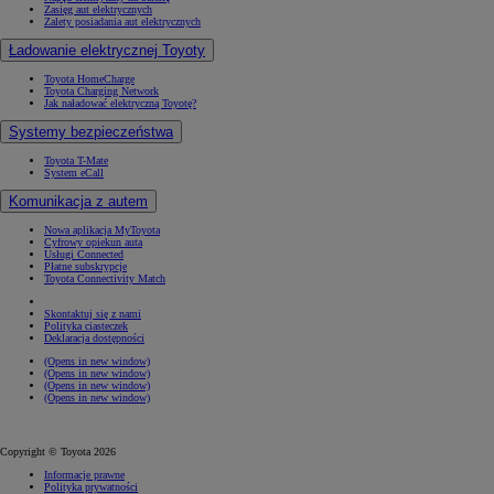
Zasięg aut elektrycznych
Zalety posiadania aut elektrycznych
Ładowanie elektrycznej Toyoty
Toyota HomeCharge
Toyota Charging Network
Jak naładować elektryczną Toyotę?
Systemy bezpieczeństwa
Toyota T-Mate
System eCall
Komunikacja z autem
Nowa aplikacja MyToyota
Cyfrowy opiekun auta
Usługi Connected
Płatne subskrypcje
Toyota Connectivity Match
Skontaktuj się z nami
Polityka ciasteczek
Deklaracja dostępności
(Opens in new window)
(Opens in new window)
(Opens in new window)
(Opens in new window)
Copyright © Toyota 2026
Informacje prawne
Polityka prywatności