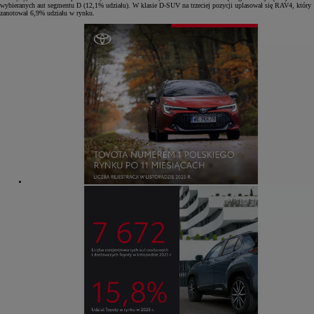
wybieranych aut segmentu D (12,1% udziału). W klasie D-SUV na trzeciej pozycji uplasował się RAV4, który
zanotował 6,9% udziału w rynku.