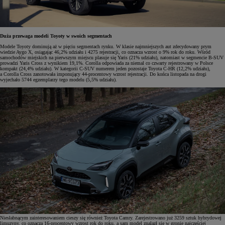
Duża przewaga modeli Toyoty w swoich segmentach
Modele Toyoty dominują aż w pięciu segmentach rynku. W klasie najmniejszych aut zdecydowany prym
wiedzie Aygo X, osiągając 46,2% udziału i 4275 rejestracji, co oznacza wzrost o 9% rok do roku. Wśród
samochodów miejskich na pierwszym miejscu plasuje się Yaris (21% udziału), natomiast w segmencie B-SUV
prowadzi Yaris Cross z wynikiem 19,1%. Corolla odpowiada za niemal co czwarty rejestrowany w Polsce
kompakt (24,4% udziału). W kategorii C-SUV numerem jeden pozostaje Toyota C-HR (12,2% udziału),
a Corolla Cross zanotowała imponujący 44-procentowy wzrost rejestracji. Do końca listopada na drogi
wyjechało 5744 egzemplarzy tego modelu (5,5% udziału).
Niesłabnącym zainteresowaniem cieszy się również Toyota Camry. Zarejestrowano już 3259 sztuk hybrydowej
limuzyny, co oznacza 16-procentowy wzrost rok do roku, a sam model znalazł się w gronie najczęściej