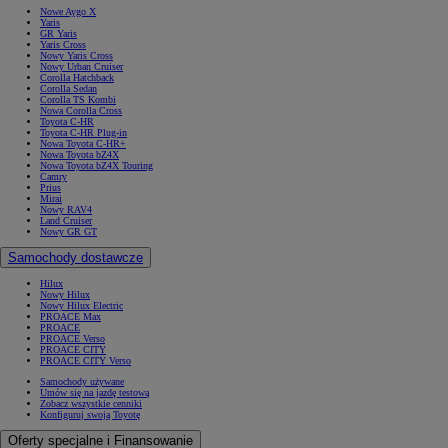
Nowe Aygo X
Yaris
GR Yaris
Yaris Cross
Nowy Yaris Cross
Nowy Urban Cruiser
Corolla Hatchback
Corolla Sedan
Corolla TS Kombi
Nowa Corolla Cross
Toyota C-HR
Toyota C-HR Plug-in
Nowa Toyota C-HR+
Nowa Toyota bZ4X
Nowa Toyota bZ4X Touring
Camry
Prius
Mirai
Nowy RAV4
Land Cruiser
Nowy GR GT
Samochody dostawcze
Hilux
Nowy Hilux
Nowy Hilux Electric
PROACE Max
PROACE
PROACE Verso
PROACE CITY
PROACE CITY Verso
Samochody używane
Umów się na jazdę testową
Zobacz wszystkie cenniki
Konfiguruj swoją Toyotę
Oferty specjalne i Finansowanie