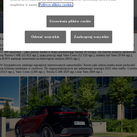
znajdziesz w naszej
Polityce plików cookie.
Ustawienia plików cookie
Odrzuć wszystkie
Zaakceptuj wszystkie
Corolla najpopularniejszym modelem
Lista dziesięciu najczęściej rejestrowanych modeli wyraźnie podkreśla przewagę Toyoty na polskim rynku. Aż
pięć samochodów marki trafiło do zestawienia, a niezmiennym liderem pozostaje Corolla, która osiągnęła
21 489 rejestracji – jako jedyny model w kraju przekraczając barierę 20 tysięcy. Na trzecim miejscu uplasowała
się Toyota C-HR (12 822 egz.), piątą pozycję zajął Yaris Cross (12 133 egz.), siódmy był Yaris (9764 egz.),
a RAV4 zamknął zestawienie na dziewiątym miejscu (8315 egz.).
W listopadowym rankingu najczęściej rejestrowanych samochodów Toyota jako jedyna marka może pochwalić
się kilkoma modelami w czołówce. Do najpopularniejszych aut jedenastego miesiąca 2025 roku trafiły: Corolla
(1613 egz.), Yaris Cross (1200 egz.), Toyota C-HR (829 egz.) oraz Yaris (804 egz.).