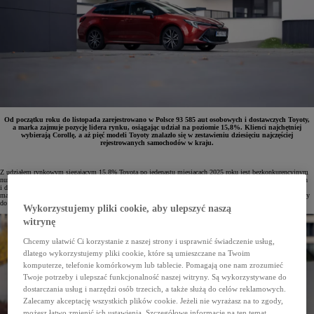
Od początku roku do listopada zarejestrowano w Polsce 93 585 aut osobowych i dostawczych Toyoty,
a marka zajmuje pozycję lidera rynku, osiągając udział na poziomie 15,8%. Klienci najchętniej
wybierają Corollę, a aż pięć modeli Toyoty znalazło się w zestawieniu dziesięciu najczęściej
rejestrowanych samochodów w kraju.
Z udziałem rynkowym sięgającym 15,8% Toyota po jedenastu miesiącach 2025 roku jest bezkonkurencyjnym
numerem jeden na polskim rynku. W tym okresie w kraju przybyło 93 585 nowych samochodów osobowych
i dostawczych, z czego 7672 zostały zarejestrowane tylko w listopadzie. Toyota jest najczęściej wybieraną
marką zarówno przez klientów firmowych, jak i prywatnych – w samym listopadzie przedsiębiorstwa dopisały
do rejestrów 5502 auta, a osoby indywidualne 2170.
Wykorzystujemy pliki cookie, aby ulepszyć naszą
witrynę
Chcemy ułatwić Ci korzystanie z naszej strony i usprawnić świadczenie usług,
dlatego wykorzystujemy pliki cookie, które są umieszczane na Twoim
komputerze, telefonie komórkowym lub tablecie. Pomagają one nam zrozumieć
Twoje potrzeby i ulepszać funkcjonalność naszej witryny. Są wykorzystywane do
dostarczania usług i narzędzi osób trzecich, a także służą do celów reklamowych.
Zalecamy akceptację wszystkich plików cookie. Jeżeli nie wyrażasz na to zgody,
możesz łatwo zmienić ich ustawienia. Szczegółowe informacje na ten temat