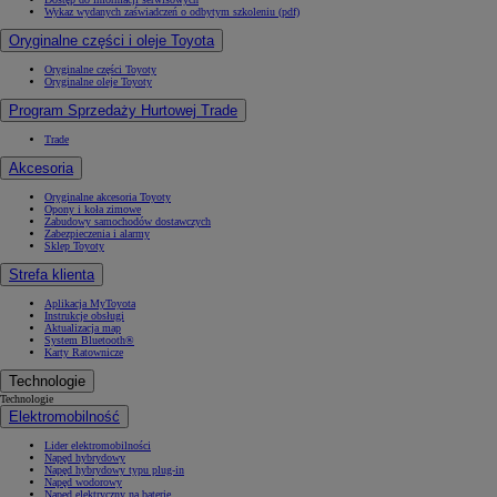
Wykaz wydanych zaświadczeń o odbytym szkoleniu (pdf)
Oryginalne części i oleje Toyota
Oryginalne części Toyoty
Oryginalne oleje Toyoty
Program Sprzedaży Hurtowej Trade
Trade
Akcesoria
Oryginalne akcesoria Toyoty
Opony i koła zimowe
Zabudowy samochodów dostawczych
Zabezpieczenia i alarmy
Sklep Toyoty
Strefa klienta
Aplikacja MyToyota
Instrukcje obsługi
Aktualizacja map
System Bluetooth®
Karty Ratownicze
Technologie
Technologie
Elektromobilność
Lider elektromobilności
Napęd hybrydowy
Napęd hybrydowy typu plug-in
Napęd wodorowy
Napęd elektryczny na baterię