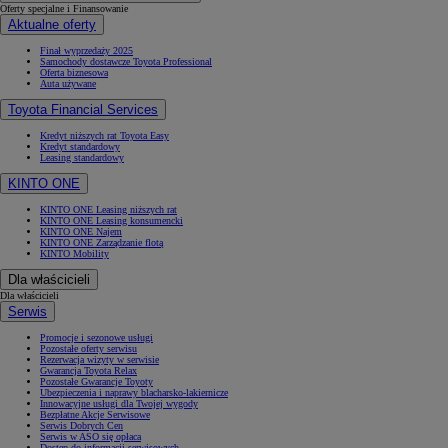
Oferty specjalne i Finansowanie
Aktualne oferty
Finał wyprzedaży 2025
Samochody dostawcze Toyota Professional
Oferta biznesowa
Auta używane
Toyota Financial Services
Kredyt niższych rat Toyota Easy
Kredyt standardowy
Leasing standardowy
KINTO ONE
KINTO ONE Leasing niższych rat
KINTO ONE Leasing konsumencki
KINTO ONE Najem
KINTO ONE Zarządzanie flotą
KINTO Mobility
Dla właścicieli
Dla właścicieli
Serwis
Promocje i sezonowe usługi
Pozostałe oferty serwisu
Rezerwacja wizyty w serwisie
Gwarancja Toyota Relax
Pozostałe Gwarancje Toyoty
Ubezpieczenia i naprawy blacharsko-lakiernicze
Innowacyjne usługi dla Twojej wygody
Bezpłatne Akcje Serwisowe
Serwis Dobrych Cen
Serwis w ASO się opłaca
Dostęp do informacji serwisowych