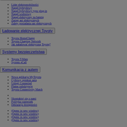
Lider elektromobilności
Napęd hybrydowy
Napęd hybrydowy typu plug-in
Napęd wodorowy
Napęd elektryczny na baterię
Zasięg aut elektrycznych
Zalety posiadania aut elektrycznych
Ładowanie elektrycznej Toyoty
Toyota HomeCharge
Toyota Charging Network
Jak naładować elektryczną Toyotę?
Systemy bezpieczeństwa
Toyota T-Mate
System eCall
Komunikacja z autem
Nowa aplikacja MyToyota
Cyfrowy opiekun auta
Usługi Connected
Płatne subskrypcje
Toyota Connectivity Match
Skontaktuj się z nami
Polityka ciasteczek
Deklaracja dostępności
(Opens in new window)
(Opens in new window)
(Opens in new window)
(Opens in new window)