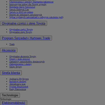
Ubezpieczenia i naprawy blacharsko-lakiernicze
Innowacyjne usługi dla Twojej wygody
Bezpłatne Akcje Serwisowe
Serwis Dobrych Cen
Serwis w ASO się opłaca
Dostęp do informacji serwisowych
Wykaz wydanych zaświadczeń o odbytym szkoleniu (pdf)
Oryginalne części i oleje Toyota
Oryginalne części Toyoty
Oryginalne oleje Toyoty
Program Sprzedaży Hurtowej Trade
Trade
Akcesoria
Oryginalne akcesoria Toyoty
Opony i koła zimowe
Zabudowy samochodów dostawczych
Zabezpieczenia i alarmy
Sklep Toyoty
Strefa klienta
Aplikacja MyToyota
Instrukcje obsługi
Aktualizacja map
System Bluetooth®
Karty Ratownicze
Technologie
Technologie
Elektromobilność