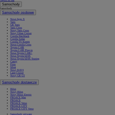
Napisz do nas
Samochody
Samochody
Samochody osobowe
Nowe Aygo X
Yaris
GR Yaris
Yaris Cross
Nowy Yaris Cross
Nowy Urban Cruiser
Corolla Hatchback
Corolla Sedan
Corolla TS Kombi
Nowa Corolla Cross
Toyota C-HR
Toyota C-HR Plug-in
Nowa Toyota C-HR+
Nowa Toyota bZ4X
Nowa Toyota bZ4X Touring
Camry
Prius
Mirai
Nowy RAV4
Land Cruiser
Nowy GR GT
Samochody dostawcze
Hilux
Nowy Hilux
Nowy Hilux Electric
PROACE Max
PROACE
PROACE Verso
PROACE CITY
PROACE CITY Verso
Samochody używane