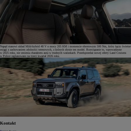
Napęd stanowi układ Mild-hybrid 48 V o mocy 205 KM i momencie obrotowym 500 Nm, który łączy świetne
osiągi z zachowaniem zdolności terenowych, z których słynie ten model. Rozwiązanie to, wprowadzone
w 2025 roku, nie zmienia charakteru auta w trudnych warunkach. Przedsprzedaż nowej oferty Land Cruisera
w Polsce zaplanowano na trzeci kwartał 2026 roku.
Kontakt