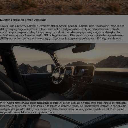
Komfort i elegancja przede wszystkim
Toyota Land Cruiser w odmianie Executive oferuje wysoki poziom komfortu już w standardzie, zapewniając
elektryczną regulację obu przednich foteli oraz funkcje podgrzewania i wentylacji dla pasażerów z przodu
i na skrajnych miejscach tylnej kanapy. Wnętrze wykończono skórzaną tapicerką, a o jakość dźwięku dba
rozbudowany system Premium Audio JBL z 14 głośnikami. Kierowca korzysta z wyświetlacza przeziernego
(HUD) oraz cyfrowego lusterka wstecznego, a wyposażenie uzupełniają szyberdach i 20” felgi aluminiowe.
W tej wersji zastosowano także mechanizm różnicowy Torsen zamiast elektronicznie sterowanego mechanizmu
różnicowego tylnej osi, co przekłada się na lepsze właściwości jezdne na utwardzonych drogach, a opcjonalnie
dostępny jest ponadto elektrycznie sterowany dach panoramiczny. W całej gamie modelu na rok 2026 pojawi
się ponadto nowy lakier metaliczny Aura Black.