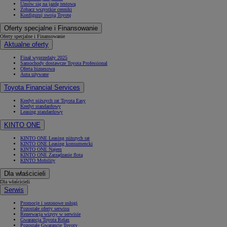
Umów się na jazdę testową
Zobacz wszystkie cenniki
Konfiguruj swoją Toyotę
Oferty specjalne i Finansowanie
Oferty specjalne i Finansowanie
Aktualne oferty
Finał wyprzedaży 2025
Samochody dostawcze Toyota Professional
Oferta biznesowa
Auta używane
Toyota Financial Services
Kredyt niższych rat Toyota Easy
Kredyt standardowy
Leasing standardowy
KINTO ONE
KINTO ONE Leasing niższych rat
KINTO ONE Leasing konsumencki
KINTO ONE Najem
KINTO ONE Zarządzanie flotą
KINTO Mobility
Dla właścicieli
Dla właścicieli
Serwis
Promocje i sezonowe usługi
Pozostałe oferty serwisu
Rezerwacja wizyty w serwisie
Gwarancja Toyota Relax
Pozostałe Gwarancje Toyoty