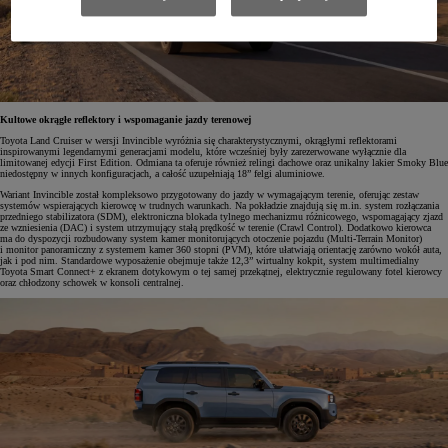
Kultowe okrągłe reflektory i wspomaganie jazdy terenowej
Toyota Land Cruiser w wersji Invincible wyróżnia się charakterystycznymi, okrągłymi reflektorami
inspirowanymi legendarnymi generacjami modelu, które wcześniej były zarezerwowane wyłącznie dla
limitowanej edycji First Edition. Odmiana ta oferuje również relingi dachowe oraz unikalny lakier Smoky Blue
niedostępny w innych konfiguracjach, a całość uzupełniają 18” felgi aluminiowe.
Wariant Invincible został kompleksowo przygotowany do jazdy w wymagającym terenie, oferując zestaw
systemów wspierających kierowcę w trudnych warunkach. Na pokładzie znajdują się m.in. system rozłączania
przedniego stabilizatora (SDM), elektroniczna blokada tylnego mechanizmu różnicowego, wspomagający zjazd
ze wzniesienia (DAC) i system utrzymujący stałą prędkość w terenie (Crawl Control). Dodatkowo kierowca
ma do dyspozycji rozbudowany system kamer monitorujących otoczenie pojazdu (Multi-Terrain Monitor)
i monitor panoramiczny z systemem kamer 360 stopni (PVM), które ułatwiają orientację zarówno wokół auta,
jak i pod nim. Standardowe wyposażenie obejmuje także 12,3” wirtualny kokpit, system multimedialny
Toyota Smart Connect+ z ekranem dotykowym o tej samej przekątnej, elektrycznie regulowany fotel kierowcy
oraz chłodzony schowek w konsoli centralnej.