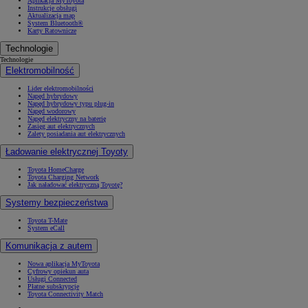
Aplikacja MyToyota
Instrukcje obsługi
Aktualizacja map
System Bluetooth®
Karty Ratownicze
Technologie
Technologie
Elektromobilność
Lider elektromobilności
Napęd hybrydowy
Napęd hybrydowy typu plug-in
Napęd wodorowy
Napęd elektryczny na baterię
Zasięg aut elektrycznych
Zalety posiadania aut elektrycznych
Ładowanie elektrycznej Toyoty
Toyota HomeCharge
Toyota Charging Network
Jak naładować elektryczną Toyotę?
Systemy bezpieczeństwa
Toyota T-Mate
System eCall
Komunikacja z autem
Nowa aplikacja MyToyota
Cyfrowy opiekun auta
Usługi Connected
Płatne subskrypcje
Toyota Connectivity Match