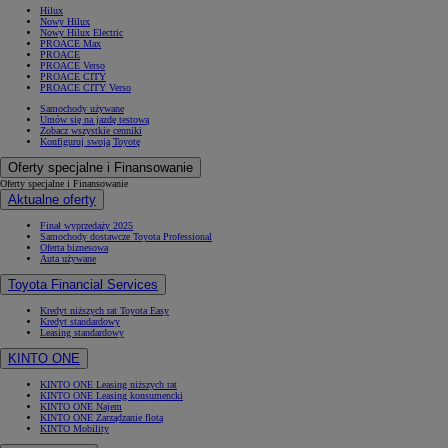
Hilux
Nowy Hilux
Nowy Hilux Electric
PROACE Max
PROACE
PROACE Verso
PROACE CITY
PROACE CITY Verso
Samochody używane
Umów się na jazdę testową
Zobacz wszystkie cenniki
Konfiguruj swoją Toyotę
Oferty specjalne i Finansowanie
Oferty specjalne i Finansowanie
Aktualne oferty
Finał wyprzedaży 2025
Samochody dostawcze Toyota Professional
Oferta biznesowa
Auta używane
Toyota Financial Services
Kredyt niższych rat Toyota Easy
Kredyt standardowy
Leasing standardowy
KINTO ONE
KINTO ONE Leasing niższych rat
KINTO ONE Leasing konsumencki
KINTO ONE Najem
KINTO ONE Zarządzanie flotą
KINTO Mobility