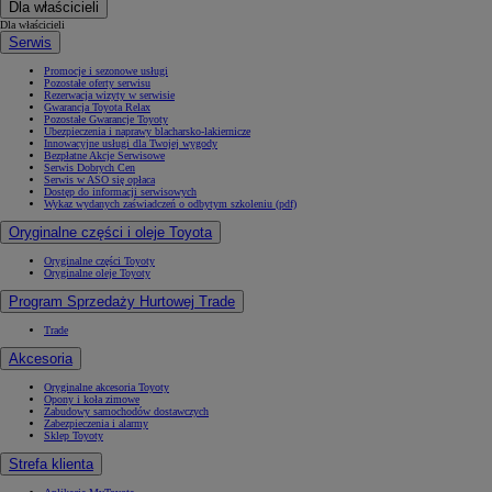
Dla właścicieli
Dla właścicieli
Serwis
Promocje i sezonowe usługi
Pozostałe oferty serwisu
Rezerwacja wizyty w serwisie
Gwarancja Toyota Relax
Pozostałe Gwarancje Toyoty
Ubezpieczenia i naprawy blacharsko-lakiernicze
Innowacyjne usługi dla Twojej wygody
Bezpłatne Akcje Serwisowe
Serwis Dobrych Cen
Serwis w ASO się opłaca
Dostęp do informacji serwisowych
Wykaz wydanych zaświadczeń o odbytym szkoleniu (pdf)
Oryginalne części i oleje Toyota
Oryginalne części Toyoty
Oryginalne oleje Toyoty
Program Sprzedaży Hurtowej Trade
Trade
Akcesoria
Oryginalne akcesoria Toyoty
Opony i koła zimowe
Zabudowy samochodów dostawczych
Zabezpieczenia i alarmy
Sklep Toyoty
Strefa klienta