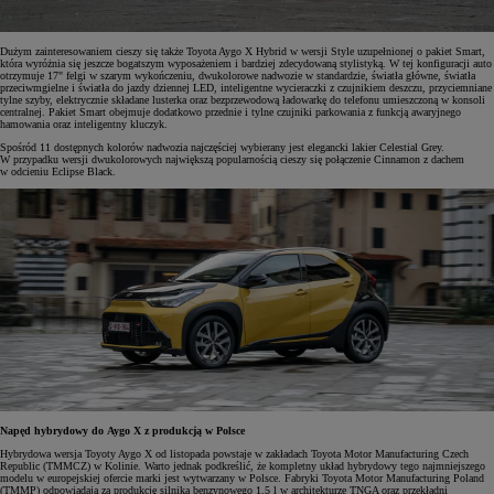
Dużym zainteresowaniem cieszy się także Toyota Aygo X Hybrid w wersji Style uzupełnionej o pakiet Smart,
która wyróżnia się jeszcze bogatszym wyposażeniem i bardziej zdecydowaną stylistyką. W tej konfiguracji auto
otrzymuje 17" felgi w szarym wykończeniu, dwukolorowe nadwozie w standardzie, światła główne, światła
przeciwmgielne i światła do jazdy dziennej LED, inteligentne wycieraczki z czujnikiem deszczu, przyciemniane
tylne szyby, elektrycznie składane lusterka oraz bezprzewodową ładowarkę do telefonu umieszczoną w konsoli
centralnej. Pakiet Smart obejmuje dodatkowo przednie i tylne czujniki parkowania z funkcją awaryjnego
hamowania oraz inteligentny kluczyk.
Spośród 11 dostępnych kolorów nadwozia najczęściej wybierany jest elegancki lakier Celestial Grey.
W przypadku wersji dwukolorowych największą popularnością cieszy się połączenie Cinnamon z dachem
w odcieniu Eclipse Black.
Napęd hybrydowy do Aygo X z produkcją w Polsce
Hybrydowa wersja Toyoty Aygo X od listopada powstaje w zakładach Toyota Motor Manufacturing Czech
Republic (TMMCZ) w Kolinie. Warto jednak podkreślić, że kompletny układ hybrydowy tego najmniejszego
modelu w europejskiej ofercie marki jest wytwarzany w Polsce. Fabryki Toyota Motor Manufacturing Poland
(TMMP) odpowiadają za produkcję silnika benzynowego 1,5 l w architekturze TNGA oraz przekładni