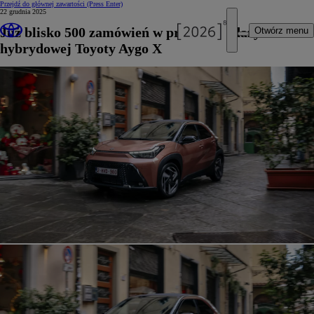
Przejdź do głównej zawartości
(Press Enter)
22 grudnia 2025
Już blisko 500 zamówień w przedsprzedaży
Otwórz menu
hybrydowej Toyoty Aygo X