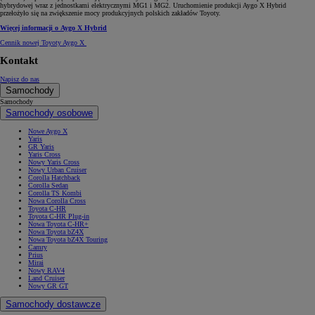
hybrydowej wraz z jednostkami elektrycznymi MG1 i MG2. Uruchomienie produkcji Aygo X Hybrid
przełożyło się na zwiększenie mocy produkcyjnych polskich zakładów Toyoty.
Więcej informacji o Aygo X Hybrid
Cennik nowej Toyoty Aygo X
Kontakt
Napisz do nas
Samochody
Samochody
Samochody osobowe
Nowe Aygo X
Yaris
GR Yaris
Yaris Cross
Nowy Yaris Cross
Nowy Urban Cruiser
Corolla Hatchback
Corolla Sedan
Corolla TS Kombi
Nowa Corolla Cross
Toyota C-HR
Toyota C-HR Plug-in
Nowa Toyota C-HR+
Nowa Toyota bZ4X
Nowa Toyota bZ4X Touring
Camry
Prius
Mirai
Nowy RAV4
Land Cruiser
Nowy GR GT
Samochody dostawcze