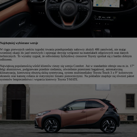
Najchętniej wybierane wersje
W ciągu pierwszych sześciu tygodni trwania przedsprzedaży nabywcy złożyli 486 zamówień, nie mając
wcześniej okazji do jazd testowych i opierając decyzję wyłącznie na materiałach zdjęciowych oraz danych
technicznych. To wyraźny sygnał, że odświeżony hybrydowy crossover Toyoty spotkał się z bardzo dobrym
odbiorem.
Największą popularnością wśród klientów cieszy się wersja Comfort. Już w standardzie oferuje ona m.in. 17"
felgi aluminiowe, podgrzewane przednie siedzenia, oświetlenie przestrzeni bagażowej, automatyczną
klimatyzację, kierownicę obszytą skórą syntetyczną, system multimedialny Toyota Touch 3 z 9" kolorowym
ekranem oraz kamerę cofania ze statycznymi liniami pomocniczymi. Na pokładzie znajduje się również pakiet
systemów bezpieczeństwa i wsparcia kierowcy Toyota T-MATE.