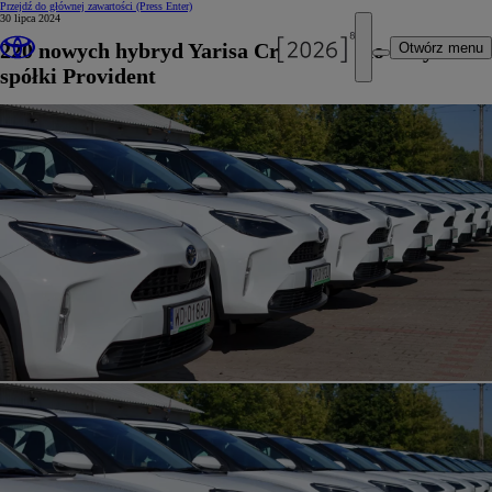
Przejdź do głównej zawartości
(Press Enter)
30 lipca 2024
220 nowych hybryd Yarisa Cross trafi do floty
Otwórz menu
spółki Provident