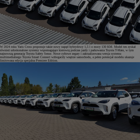
W 2024 roku Yaris Cross proponuje także nowy napęd hybrydowy 1,5 l o mocy 130 KM. Model ten zyskał
również udoskonalone systemy wspomagające kierowcę podczas jazdy i parkowania Toyota T-Mate, w tym
najnowszą generację Toyota Safety Sense. Nowe cyfrowe zegary i zaktualizowana wersja systemu
multimedialnego Toyota Smart Connect wzbogaciły wnętrze samochodu, a pełen potencjał modelu ukazuje
limitowana edycja specjalna Premiere Edition.