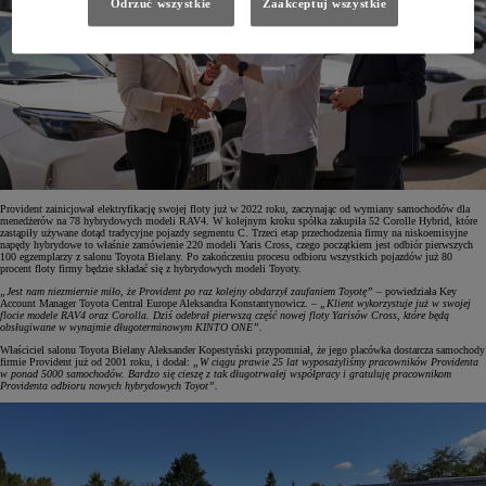
Odrzuć wszystkie
Zaakceptuj wszystkie
Provident zainicjował elektryfikację swojej floty już w 2022 roku, zaczynając od wymiany samochodów dla
menedżerów na 78 hybrydowych modeli RAV4. W kolejnym kroku spółka zakupiła 52 Corolle Hybrid, które
zastąpiły używane dotąd tradycyjne pojazdy segmentu C. Trzeci etap przechodzenia firmy na niskoemisyjne
napędy hybrydowe to właśnie zamówienie 220 modeli Yaris Cross, czego początkiem jest odbiór pierwszych
100 egzemplarzy z salonu Toyota Bielany. Po zakończeniu procesu odbioru wszystkich pojazdów już 80
procent floty firmy będzie składać się z hybrydowych modeli Toyoty.
„Jest nam niezmiernie miło, że Provident po raz kolejny obdarzył zaufaniem Toyotę”
– powiedziała Key
Account Manager Toyota Central Europe Aleksandra Konstantynowicz. –
„Klient wykorzystuje już w swojej
flocie modele RAV4 oraz Corolla. Dziś odebrał pierwszą część nowej floty Yarisów Cross, które będą
obsługiwane w wynajmie długoterminowym KINTO ONE”.
Właściciel salonu Toyota Bielany Aleksander Kopestyński przypomniał, że jego placówka dostarcza samochody
firmie Provident już od 2001 roku, i dodał:
„W ciągu prawie 25 lat wyposażyliśmy pracowników Providenta
w ponad 5000 samochodów. Bardzo się cieszę z tak długotrwałej współpracy i gratuluję pracownikom
Providenta odbioru nowych hybrydowych Toyot”.