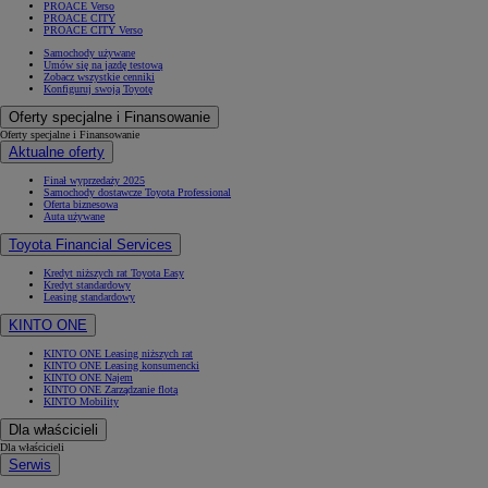
PROACE Verso
PROACE CITY
PROACE CITY Verso
Samochody używane
Umów się na jazdę testową
Zobacz wszystkie cenniki
Konfiguruj swoją Toyotę
Oferty specjalne i Finansowanie
Oferty specjalne i Finansowanie
Aktualne oferty
Finał wyprzedaży 2025
Samochody dostawcze Toyota Professional
Oferta biznesowa
Auta używane
Toyota Financial Services
Kredyt niższych rat Toyota Easy
Kredyt standardowy
Leasing standardowy
KINTO ONE
KINTO ONE Leasing niższych rat
KINTO ONE Leasing konsumencki
KINTO ONE Najem
KINTO ONE Zarządzanie flotą
KINTO Mobility
Dla właścicieli
Dla właścicieli
Serwis