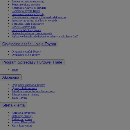
Promocje i sezonowe usługi
Pozostałe oferty serwisu
Rezerwacja wizyty w serwisie
Gwarancja Toyota Relax
Pozostałe Gwarancje Toyoty
Ubezpieczenia i naprawy blacharsko-lakiernicze
Innowacyjne usługi dla Twojej wygody
Bezpłatne Akcje Serwisowe
Serwis Dobrych Cen
Serwis w ASO się opłaca
Dostęp do informacji serwisowych
Wykaz wydanych zaświadczeń o odbytym szkoleniu (pdf)
Oryginalne części i oleje Toyota
Oryginalne części Toyoty
Oryginalne oleje Toyoty
Program Sprzedaży Hurtowej Trade
Trade
Akcesoria
Oryginalne akcesoria Toyoty
Opony i koła zimowe
Zabudowy samochodów dostawczych
Zabezpieczenia i alarmy
Sklep Toyoty
Strefa klienta
Aplikacja MyToyota
Instrukcje obsługi
Aktualizacja map
System Bluetooth®
Karty Ratownicze