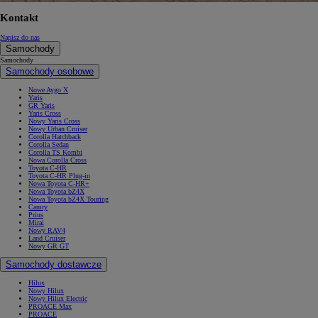
Kontakt
Napisz do nas
Samochody
Samochody
Samochody osobowe
Nowe Aygo X
Yaris
GR Yaris
Yaris Cross
Nowy Yaris Cross
Nowy Urban Cruiser
Corolla Hatchback
Corolla Sedan
Corolla TS Kombi
Nowa Corolla Cross
Toyota C-HR
Toyota C-HR Plug-in
Nowa Toyota C-HR+
Nowa Toyota bZ4X
Nowa Toyota bZ4X Touring
Camry
Prius
Mirai
Nowy RAV4
Land Cruiser
Nowy GR GT
Samochody dostawcze
Hilux
Nowy Hilux
Nowy Hilux Electric
PROACE Max
PROACE