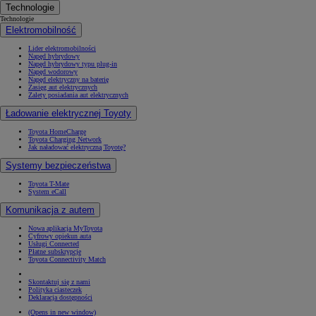
Technologie
Technologie
Elektromobilność
Lider elektromobilności
Napęd hybrydowy
Napęd hybrydowy typu plug-in
Napęd wodorowy
Napęd elektryczny na baterię
Zasięg aut elektrycznych
Zalety posiadania aut elektrycznych
Ładowanie elektrycznej Toyoty
Toyota HomeCharge
Toyota Charging Network
Jak naładować elektryczną Toyotę?
Systemy bezpieczeństwa
Toyota T-Mate
System eCall
Komunikacja z autem
Nowa aplikacja MyToyota
Cyfrowy opiekun auta
Usługi Connected
Płatne subskrypcje
Toyota Connectivity Match
Skontaktuj się z nami
Polityka ciasteczek
Deklaracja dostępności
(Opens in new window)