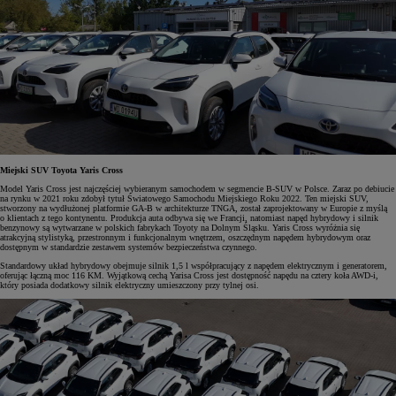
Miejski SUV Toyota Yaris Cross
Model Yaris Cross jest najczęściej wybieranym samochodem w segmencie B-SUV w Polsce. Zaraz po debiucie
na rynku w 2021 roku zdobył tytuł Światowego Samochodu Miejskiego Roku 2022. Ten miejski SUV,
stworzony na wydłużonej platformie GA-B w architekturze TNGA, został zaprojektowany w Europie z myślą
o klientach z tego kontynentu. Produkcja auta odbywa się we Francji, natomiast napęd hybrydowy i silnik
benzynowy są wytwarzane w polskich fabrykach Toyoty na Dolnym Śląsku. Yaris Cross wyróżnia się
atrakcyjną stylistyką, przestronnym i funkcjonalnym wnętrzem, oszczędnym napędem hybrydowym oraz
dostępnym w standardzie zestawem systemów bezpieczeństwa czynnego.
Standardowy układ hybrydowy obejmuje silnik 1,5 l współpracujący z napędem elektrycznym i generatorem,
oferując łączną moc 116 KM. Wyjątkową cechą Yarisa Cross jest dostępność napędu na cztery koła AWD-i,
który posiada dodatkowy silnik elektryczny umieszczony przy tylnej osi.