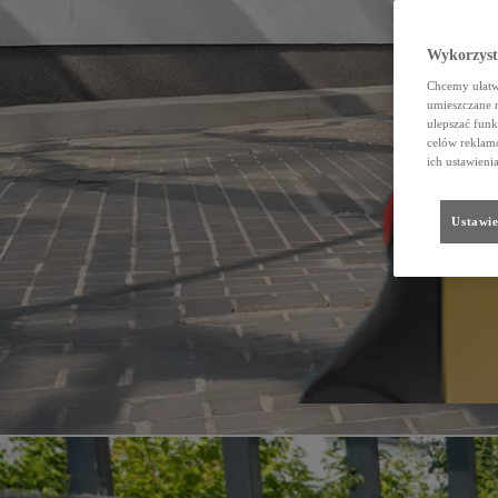
Wykorzystu
Chcemy ułatwi
umieszczane 
ulepszać funk
celów reklamo
ich ustawieni
Ustawie