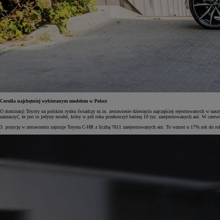
Corolla najchętniej wybieranym modelem w Polsce
O dominacji Toyoty na polskim rynku świadczy m.in. zestawienie dziesięciu najczęściej rejestrowanych w nasz
zaznaczyć, że jest to jedyny model, który w pół roku przekroczył barierę 10 tys. zarejestrowanych aut. W czer
3. pozycję w zestawieniu zajmuje Toyota C-HR z liczbą 7811 zarejestrowanych aut. To wzrost o 17% rok do rok