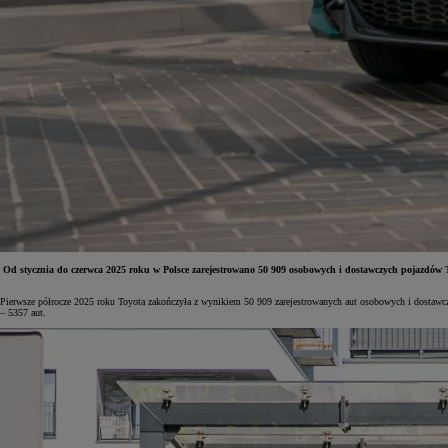
Od stycznia do czerwca 2025 roku w Polsce zarejestrowano 50 909 osobowych i dostawczych pojazdów T
Pierwsze półrocze 2025 roku Toyota zakończyła z wynikiem 50 909 zarejestrowanych aut osobowych i dostawcz
Od
81 900 zł
– 5357 aut.
Yaris Cross
HYBRID