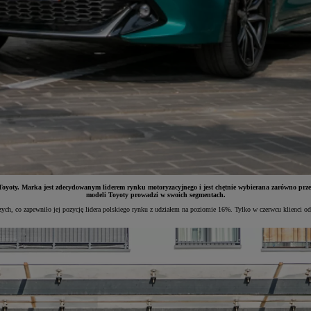
oyoty. Marka jest zdecydowanym liderem rynku motoryzacyjnego i jest chętnie wybierana zarówno przez
modeli Toyoty prowadzi w swoich segmentach.
ych, co zapewniło jej pozycję lidera polskiego rynku z udziałem na poziomie 16%. Tylko w czerwcu klienci o