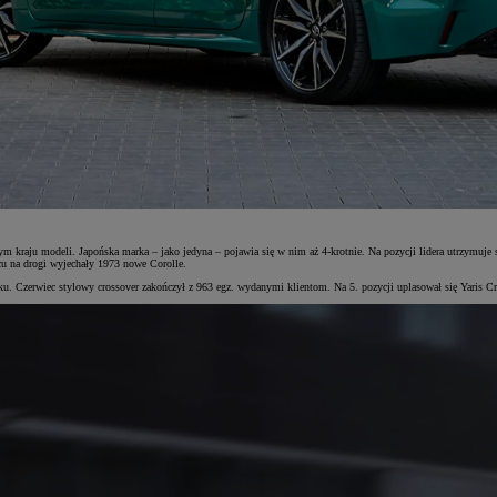
ym kraju modeli. Japońska marka – jako jedyna – pojawia się w nim aż 4-krotnie. Na pozycji lidera utrzymuje 
wcu na drogi wyjechały 1973 nowe Corolle.
u. Czerwiec stylowy crossover zakończył z 963 egz. wydanymi klientom. Na 5. pozycji uplasował się Yaris Cros