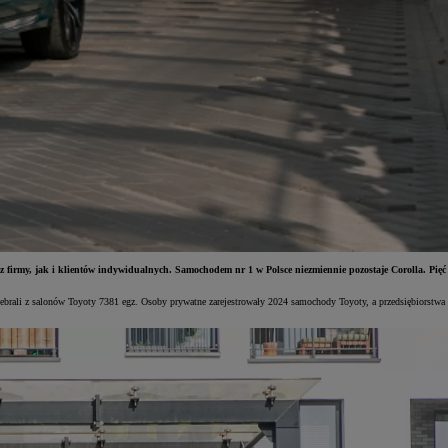
 firmy, jak i klientów indywidualnych. Samochodem nr 1 w Polsce niezmiennie pozostaje Corolla. Pięć
debrali z salonów Toyoty 7381 egz. Osoby prywatne zarejestrowały 2024 samochody Toyoty, a przedsiębiorstwa