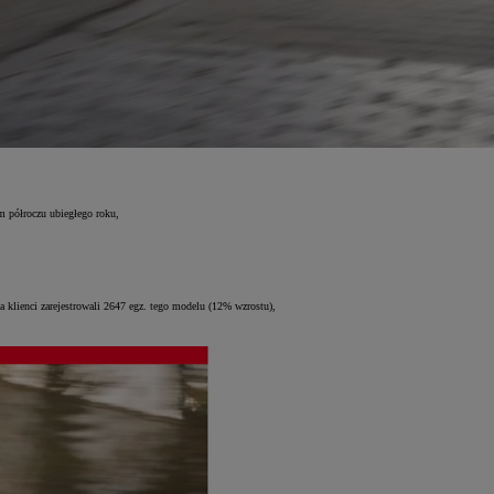
m półroczu ubiegłego roku,
 klienci zarejestrowali 2647 egz. tego modelu (12% wzrostu),