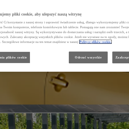
jemy pliki cookie, aby ulepszyć naszą witrynę
ć Ci korzystanie z naszej strony i usprawnić świadczenie usług, dlatego wykorzystujemy pliki co
na Twoim komputerze, telefonie komórkowym lub tablecie. Pomagają one nam zrozumieć Twoje 
cjonalność naszej witryny. Są wykorzystywane do dostarczania usług i narzędzi osób trzecich, a 
wych. Zalecamy akceptację wszystkich plików cookie. Jeżeli nie wyrażasz na to zgody, możesz 
a. Szczegółowe informacje na ten temat znajdziesz w naszej
Polityce plików cookie.
nia plików cookie
Odrzuć wszystkie
Zaakcept