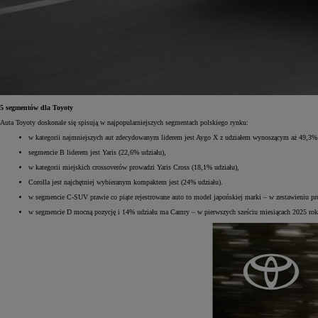
Od
105 300 zł
Corolla Hatchback
HYBRID
5 segmentów dla Toyoty
Auta Toyoty doskonale się spisują w najpopularniejszych segmentach polskiego rynku:
w kategorii najmniejszych aut zdecydowanym liderem jest Aygo X z udziałem wynoszącym aż 49,3% 
segmencie B liderem jest Yaris (22,6% udziału),
w kategorii miejskich crossoverów prowadzi Yaris Cross (18,1% udziału),
Corolla jest najchętniej wybieranym kompaktem jest (24% udziału).
w segmencie C-SUV prawie co piąte rejestrowane auto to model japońskiej marki – w zestawieniu pr
w segmencie D mocną pozycję i 14% udziału ma Camry – w pierwszych sześciu miesiącach 2025 rok