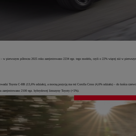
– w pierwszym półroczu 2025 roku zarejestrowano 2234 egz. tego modelu, czyli o 22% więcej niż w pierwszy
owadzi Toyota C-HR (13,6% udziału), a mocną pozycję ma też Corolla Cross (4,6% udziału) – do końca czerwca
u zarejestrowano 2100 egz. hybrydowej limuzyny Toyoty (+5%).