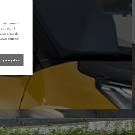
okie, które są
potrzeby i
także służą do
łatwo zmienić
uj wszystkie