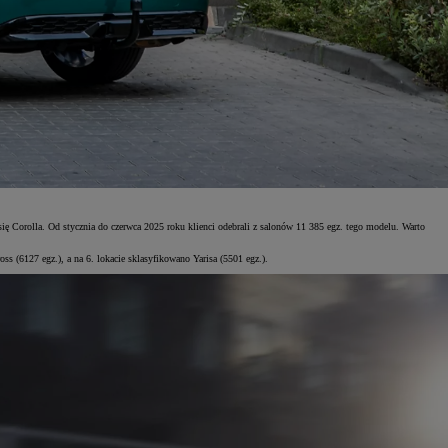
się Corolla. Od stycznia do czerwca 2025 roku klienci odebrali z salonów 11 385 egz. tego modelu. Warto
s (6127 egz.), a na 6. lokacie sklasyfikowano Yarisa (5501 egz.).