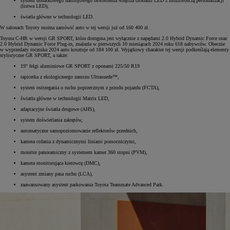
system dodatkowego nastrojowego oświetlenia wnętrza diodami LED z możliwością personalizacji
(listwa LED),
światła główne w technologii LED.
W salonach Toyoty można zamówić auto w tej wersji już od 160 400 zł.
Toyota C-HR w wersji GR SPORT, która dostępna jest wyłącznie z napędami 2.0 Hybrid Dynamic Force oraz
2.0 Hybrid Dynamic Force Plug-in, znalazła w pierwszych 10 miesiącach 2024 roku 618 nabywców. Obecnie
w wyprzedaży rocznika 2024 auto kosztuje od 184 100 zł. Wyjątkowy charakter tej wersji podkreślają elementy
stylistyczne GR SPORT, a także:
19" felgi aluminiowe GR SPORT z oponami 225/50 R19
tapicerka z ekologicznego zamszu Ultrasuede™,
system ostrzegania o ruchu poprzecznym z przodu pojazdu (FCTA),
światła główne w technologii Matrix LED,
adaptacyjne światła drogowe (AHS),
system doświetlania zakrętów,
automatyczne samopoziomowanie reflektorów przednich,
kamera cofania z dynamicznymi liniami pomocniczymi,
monitor panoramiczny z systemem kamer 360 stopni (PVM),
kamera monitorująca kierowcę (DMC),
asystent zmiany pasa ruchu (LCA),
zaawansowany asystent parkowania Toyota Teammate Advanced Park.