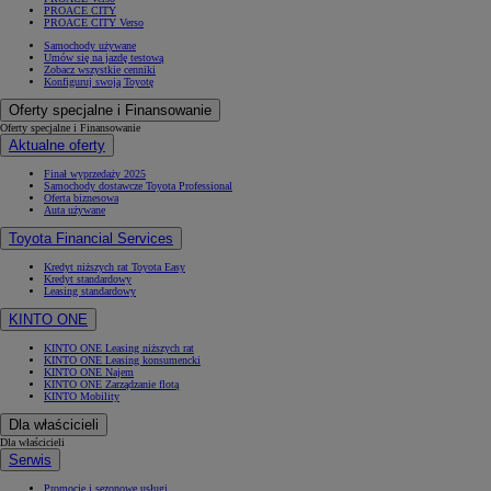
PROACE CITY
PROACE CITY Verso
Samochody używane
Umów się na jazdę testową
Zobacz wszystkie cenniki
Konfiguruj swoją Toyotę
Oferty specjalne i Finansowanie
Oferty specjalne i Finansowanie
Aktualne oferty
Finał wyprzedaży 2025
Samochody dostawcze Toyota Professional
Oferta biznesowa
Auta używane
Toyota Financial Services
Kredyt niższych rat Toyota Easy
Kredyt standardowy
Leasing standardowy
KINTO ONE
KINTO ONE Leasing niższych rat
KINTO ONE Leasing konsumencki
KINTO ONE Najem
KINTO ONE Zarządzanie flotą
KINTO Mobility
Dla właścicieli
Dla właścicieli
Serwis
Promocje i sezonowe usługi