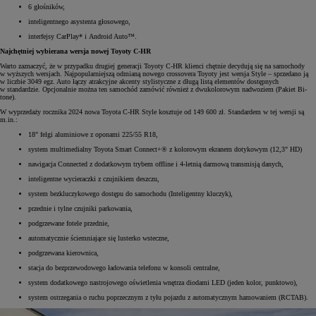
6 głośników,
inteligentnego asystenta głosowego,
interfejsy CarPlay* i Android Auto™.
Najchętniej wybierana wersja nowej Toyoty C-HR
Warto zaznaczyć, że w przypadku drugiej generacji Toyoty C-HR klienci chętnie decydują się na samochody
w wyższych wersjach. Najpopularniejszą odmianą nowego crossovera Toyoty jest wersja Style – sprzedano ją
w liczbie 3049 egz. Auto łączy atrakcyjne akcenty stylistyczne z długą listą elementów dostępnych
w standardzie. Opcjonalnie można ten samochód zamówić również z dwukolorowym nadwoziem (Pakiet Bi-
tone).
W wyprzedaży rocznika 2024 nowa Toyota C-HR Style kosztuje od 149 600 zł. Standardem w tej wersji są
m.in.:
18" felgi aluminiowe z oponami 225/55 R18,
system multimedialny Toyota Smart Connect+® z kolorowym ekranem dotykowym (12,3" HD)
nawigacja Connected z dodatkowym trybem offline i 4-letnią darmową transmisją danych,
inteligentne wycieraczki z czujnikiem deszczu,
system bezkluczykowego dostępu do samochodu (Inteligentny kluczyk),
przednie i tylne czujniki parkowania,
podgrzewane fotele przednie,
automatycznie ściemniające się lusterko wsteczne,
podgrzewana kierownica,
stacja do bezprzewodowego ładowania telefonu w konsoli centralne,
system dodatkowego nastrojowego oświetlenia wnętrza diodami LED (jeden kolor, punktowo),
system ostrzegania o ruchu poprzecznym z tyłu pojazdu z automatycznym hamowaniem (RCTAB).