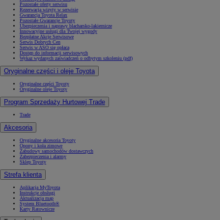
Pozostałe oferty serwisu
Rezerwacja wizyty w serwisie
Gwarancja Toyota Relax
Pozostałe Gwarancje Toyoty
Ubezpieczenia i naprawy blacharsko-lakiernicze
Innowacyjne usługi dla Twojej wygody
Bezpłatne Akcje Serwisowe
Serwis Dobrych Cen
Serwis w ASO się opłaca
Dostęp do informacji serwisowych
Wykaz wydanych zaświadczeń o odbytym szkoleniu (pdf)
Oryginalne części i oleje Toyota
Oryginalne części Toyoty
Oryginalne oleje Toyoty
Program Sprzedaży Hurtowej Trade
Trade
Akcesoria
Oryginalne akcesoria Toyoty
Opony i koła zimowe
Zabudowy samochodów dostawczych
Zabezpieczenia i alarmy
Sklep Toyoty
Strefa klienta
Aplikacja MyToyota
Instrukcje obsługi
Aktualizacja map
System Bluetooth®
Karty Ratownicze