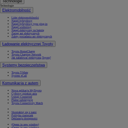
Technologie
Technologie
Elektromobilność
Lider elektromobilności
Napęd hybrydowy
Napęd hybrydowy typu plug-in
Napęd wodorowy
Napęd elektryczny na baterię
Zasięg aut elektrycznych
Zalety posiadania aut elektrycznych
Ładowanie elektrycznej Toyoty
Toyota HomeCharge
Toyota Charging Network
Jak naładować elektryczną Toyotę?
Systemy bezpieczeństwa
Toyota T-Mate
System eCall
Komunikacja z autem
Nowa aplikacja MyToyota
Cyfrowy opiekun auta
Usługi Connected
Płatne subskrypcje
Toyota Connectivity Match
Skontaktuj się z nami
Polityka ciasteczek
Deklaracja dostępności
(Opens in new window)
(Opens in new window)