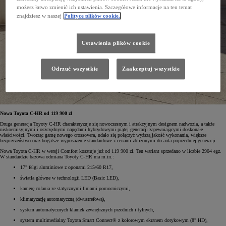
możesz łatwo zmienić ich ustawienia. Szczegółowe informacje na ten temat
znajdziesz w naszej
Polityce plików cookie.
Ustawienia plików cookie
Odrzuć wszystkie
Zaakceptuj wszystkie
Nowa Toyota C-HR od 119 900 zł
Druga generacja Toyoty C-HR charakteryzuje się nowoczesnym i atrakcyjnym designem nadwozia, a także
niskoemisyjnymi i oszczędnymi napędami hybrydowymi piątej generacji zapewniającymi doskonałe
właściwości. Tworząc gamę nowego crossovera, udało się połączyć wyższą jakość wykonania, większe
bezpieczeństwo oraz bogatsze wyposażenie standardowe z cenami zbliżonymi do auta poprzedniej generacji.
Nowa Toyota C-HR w wersji Comfort kosztuje już od 119 900 zł. Ten wariant sprzedano w liczbie 2904 egz.
W standardzie bazowa odmiana Toyoty C-HR ma m.in.:
17" felgi aluminiowe z oponami 215/60 R17,
światła główne w technologii LED (Basic LED),
kamerę cofania ze statycznymi liniami pomocniczymi,
klimatyzację automatyczną (dwustrefową),
system automatycznych klamek zewnętrznych przednich i tylnych,
system multimedialny Toyota Smart Connect® z kolorowym ekranem dotykowym (8" HD),