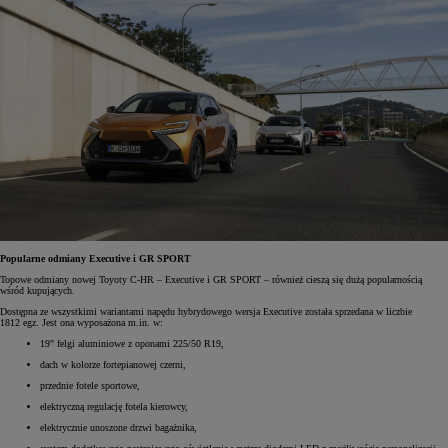
Popularne odmiany Executive i GR SPORT
Topowe odmiany nowej Toyoty C-HR – Executive i GR SPORT – również cieszą się dużą popularnością
wśród kupujących.
Dostępna ze wszystkimi wariantami napędu hybrydowego wersja Executive została sprzedana w liczbie
1812 egz. Jest ona wyposażona m.in. w:
19" felgi aluminiowe z oponami 225/50 R19,
dach w kolorze fortepianowej czerni,
przednie fotele sportowe,
elektryczną regulację fotela kierowcy,
elektrycznie unoszone drzwi bagażnika,