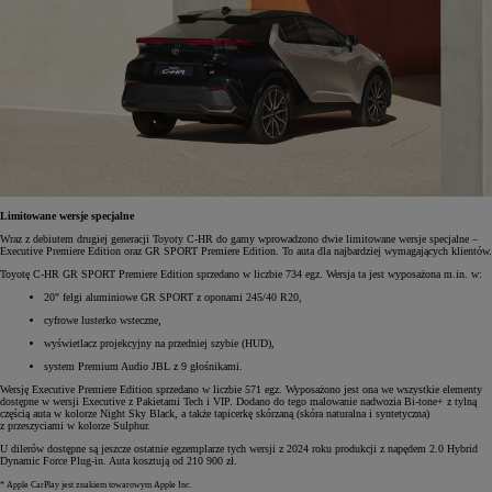
Limitowane wersje specjalne
Wraz z debiutem drugiej generacji Toyoty C-HR do gamy wprowadzono dwie limitowane wersje specjalne –
Executive Premiere Edition oraz GR SPORT Premiere Edition. To auta dla najbardziej wymagających klientów.
Toyotę C-HR GR SPORT Premiere Edition sprzedano w liczbie 734 egz. Wersja ta jest wyposażona m.in. w:
20" felgi aluminiowe GR SPORT z oponami 245/40 R20,
cyfrowe lusterko wsteczne,
wyświetlacz projekcyjny na przedniej szybie (HUD),
system Premium Audio JBL z 9 głośnikami.
Wersję Executive Premiere Edition sprzedano w liczbie 571 egz. Wyposażono jest ona we wszystkie elementy
dostępne w wersji Executive z Pakietami Tech i VIP. Dodano do tego malowanie nadwozia Bi-tone+ z tylną
częścią auta w kolorze Night Sky Black, a także tapicerkę skórzaną (skóra naturalna i syntetyczna)
z przeszyciami w kolorze Sulphur.
U dilerów dostępne są jeszcze ostatnie egzemplarze tych wersji z 2024 roku produkcji z napędem 2.0 Hybrid
Dynamic Force Plug-in. Auta kosztują od 210 900 zł.
* Apple CarPlay jest znakiem towarowym Apple Inc.