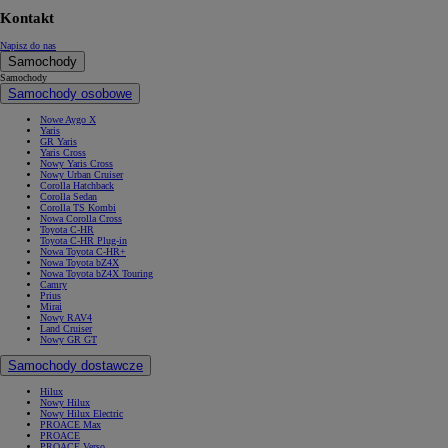
Kontakt
Napisz do nas
Samochody
Samochody
Samochody osobowe
Nowe Aygo X
Yaris
GR Yaris
Yaris Cross
Nowy Yaris Cross
Nowy Urban Cruiser
Corolla Hatchback
Corolla Sedan
Corolla TS Kombi
Nowa Corolla Cross
Toyota C-HR
Toyota C-HR Plug-in
Nowa Toyota C-HR+
Nowa Toyota bZ4X
Nowa Toyota bZ4X Touring
Camry
Prius
Mirai
Nowy RAV4
Land Cruiser
Nowy GR GT
Samochody dostawcze
Hilux
Nowy Hilux
Nowy Hilux Electric
PROACE Max
PROACE
PROACE Verso