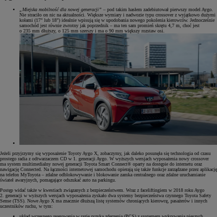
„Miejska mobilność dla nowej generacji”
– pod takim hasłem zadebiutował pierwszy model Aygo.
Nie straciło on nic na aktualności. Większe wymiary i nadwozie typu crossover z wyjątkowo dużymi
kołami (17" lub 18") idealnie wpisują się w upodobania nowego pokolenia kierowców. Jednocześnie
samochód jest równie zwrotny jak poprzednik – ma ten sam promień skrętu 4,7 m, choć jest
o 235 mm dłuższy, o 125 mm szerszy i ma o 90 mm większy rozstaw osi.
Jeżeli przyjrzymy się wyposażenie Toyoty Aygo X, zobaczymy, jak daleko posunęła się technologia od czasu
prostego radia z odtwarzaczem CD w 1. generacji Aygo. W wyższych wersjach wyposażenia nowy crossover
ma system multimedialny nowej generacji Toyota Smart Connect® oparty na dostępie do internetu oraz
nawigację Connected. Na łączności internetowej samochodu opierają się także funkcje zarządzane przez aplikację
na telefon MyToyota – zdalne odblokowywanie i blokowanie zamka centralnego oraz zdalne uruchamianie
świateł awaryjnych, pomagające odszukać auto na parkingu.
Postęp widać także w kwestiach związanych z bezpieczeństwem. Wraz z faceliftingiem w 2018 roku Aygo
2. generacji w wyższych wersjach wyposażenia zyskało dwa systemy bezpieczeństwa czynnego Toyota Safety
Sense (TSS). Nowe Aygo X ma znacznie dłuższą listę systemów chroniących kierowcę, pasażerów i innych
uczestników ruchu, w tym:
układ wczesnego reagowania w razie ryzyka zderzenia (PCS) z systemem wykrywania pieszych