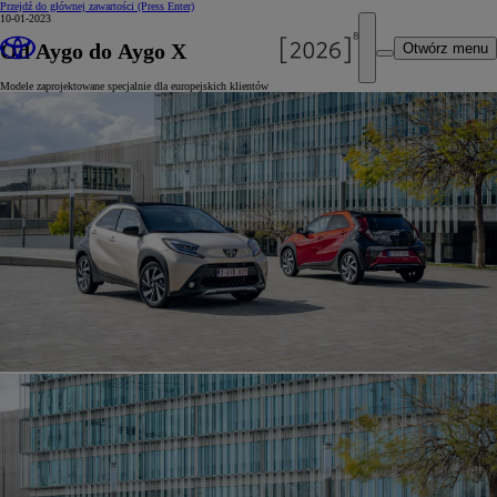
Przejdź do głównej zawartości
(Press Enter)
10-01-2023
Od Aygo do Aygo X
Otwórz menu
Modele zaprojektowane specjalnie dla europejskich klientów