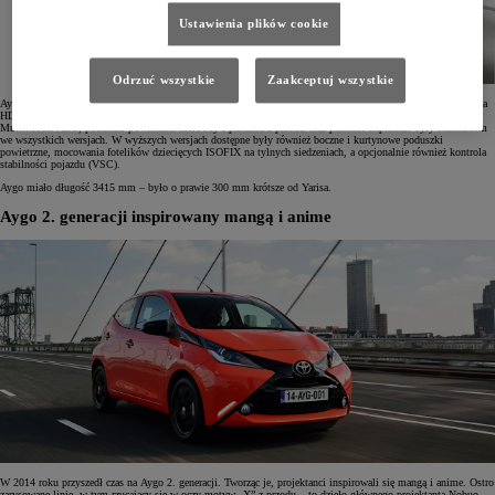
Ustawienia plików cookie
Odrzuć wszystkie
Zaakceptuj wszystkie
Aygo wyposażono w 68-konny benzynowy silnik 1.0 VVT-i o trzech cylindrach oraz 1,4-litrowy silnik Diesla
HDi o mocy 54 KM. Obok 5-stopniowej manualnej skrzyni biegów była dostępna bezsprzęgłowa skrzynia
MultiMode. ABS, poduszki powietrzne kierowcy i pasażera z przodu oraz przednie napinacze były standardem
we wszystkich wersjach. W wyższych wersjach dostępne były również boczne i kurtynowe poduszki
powietrzne, mocowania fotelików dziecięcych ISOFIX na tylnych siedzeniach, a opcjonalnie również kontrola
stabilności pojazdu (VSC).
Aygo miało długość 3415 mm – było o prawie 300 mm krótsze od Yarisa.
Aygo 2. generacji inspirowany mangą i anime
W 2014 roku przyszedł czas na Aygo 2. generacji. Tworząc je, projektanci inspirowali się mangą i anime. Ostro
zarysowane linie, w tym rzucający się w oczy motyw „X” z przodu – to dzieło głównego projektanta Nobuo