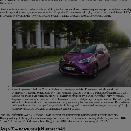
Nakamury.
Toyota zrobiła wszystko, żeby model produkcyjny był jak najbliższy pierwotnej koncepcji. Pojazd ten w każdej
wersji wyposażenia otrzymał nowoczesne światła podkreślające jego stylistykę – diody do jazdy dziennej LED
i halogenowe światła PES (Poly-Ellipsoid System), dające dłuższe i szersze oświetlenie drogi.
Aygo 2. generacji było o 25 mm dłuższe niż jego poprzednik. Przestrzeń nad głowami osób
w pierwszym rzędzie zwiększono o 7 mm, długość wnętrza o 9 mm, a pojemność bagażnika o 29 l.
Kabina nie tylko była większa, ale w jej stylistyce również było widać wyraźne wpływy mangi.
Trapezoidalna konsola centralna z 7" kolorowym ekranem dotykowym i systemem multimedialnym
x-touch, kolorowe akcenty i obrotowe nawiewy sprawiały bardzo nowoczesne wrażenie. Do systemu
multimediów można było podłączyć telefon i obsługiwać na ekranie dotykowym wybrane aplikacje.
Manewry ułatwiała dostępna w standardzie kamera cofania.
Tym, co wyróżniało Aygo 2. generacji, były intrygujące kompozycje kolorystyczne i edycje specjalne.
Do najbardziej atrakcyjnych elementów wyposażenia należał składany materiałowy dach i nagłośnienie JBL.
Silnik 1.0 o mocy 69 KM wraz z faceliftingiem w 2018 roku został wzmocniony do 72 KM.
Aygo X – nowy miejski samochód