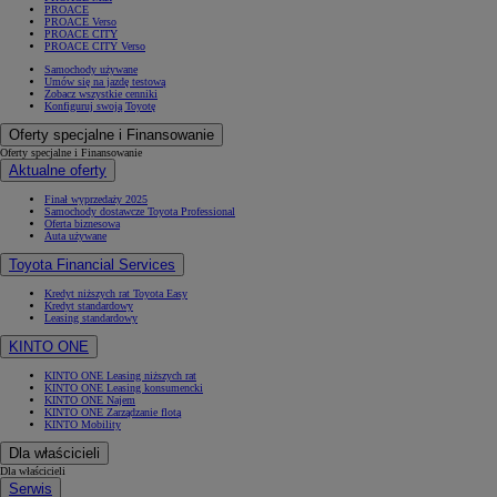
PROACE
PROACE Verso
PROACE CITY
PROACE CITY Verso
Samochody używane
Umów się na jazdę testową
Zobacz wszystkie cenniki
Konfiguruj swoją Toyotę
Oferty specjalne i Finansowanie
Oferty specjalne i Finansowanie
Aktualne oferty
Finał wyprzedaży 2025
Samochody dostawcze Toyota Professional
Oferta biznesowa
Auta używane
Toyota Financial Services
Kredyt niższych rat Toyota Easy
Kredyt standardowy
Leasing standardowy
KINTO ONE
KINTO ONE Leasing niższych rat
KINTO ONE Leasing konsumencki
KINTO ONE Najem
KINTO ONE Zarządzanie flotą
KINTO Mobility
Dla właścicieli
Dla właścicieli
Serwis