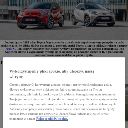
Debiutująca w 2005 roku Toyota Aygo stanowiła ucieleśnienie zupełnie nowego pomysłu na małe
miejskie auto. Po blisko dwóch dekadach 2. generacja małej Toyoty ustąpiła miejsca swojemu następcy
–
Aygo X
. Ten stylowy crossover jest większy, wyższy i pojemniejszy od swojego poprzednika. Pod
względem jakości i wyposażenia sytuuje się co najmniej na poziomie segmentu B, a jednocześnie
pozostaje najtańszym modelem w gamie Toyoty.
Toyota Aygo – oryginalność i styl
1. generacja Toyoty Aygo powstała z myślą o młodych europejskich kierowcach. Samochód ten
Wykorzystujemy pliki cookie, aby ulepszyć naszą
charakteryzował się nowoczesną, zaokrągloną sylwetką i oryginalną stylistyką przodu, zupełnie
witrynę
niepodobną do niewyróżniających się i pozbawionych wygód samochodów segmentu A tamtej epoki.
Coraz to nowe edycje specjalne, wyjątkowe opcje kolorystyczne i wersje wyposażenia oraz dwa
faceliftingi w 2008 i 2012 roku sprawiały, że samochód był cały czas nowoczesny i interesujący.
Chcemy ułatwić Ci korzystanie z naszej strony i usprawnić świadczenie usług,
dlatego wykorzystujemy pliki cookie, które są umieszczane na Twoim
komputerze, telefonie komórkowym lub tablecie. Pomagają one nam zrozumieć
Twoje potrzeby i ulepszać funkcjonalność naszej witryny. Są wykorzystywane do
dostarczania usług i narzędzi osób trzecich, a także służą do celów reklamowych.
Zalecamy akceptację wszystkich plików cookie. Jeżeli nie wyrażasz na to zgody,
możesz łatwo zmienić ich ustawienia. Szczegółowe informacje na ten temat
znajdziesz w naszej
Polityce plików cookie.