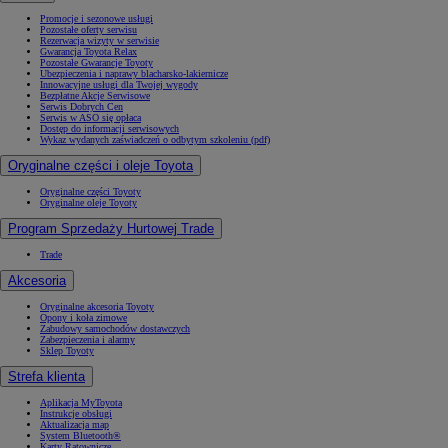
Promocje i sezonowe usługi
Pozostałe oferty serwisu
Rezerwacja wizyty w serwisie
Gwarancja Toyota Relax
Pozostałe Gwarancje Toyoty
Ubezpieczenia i naprawy blacharsko-lakiernicze
Innowacyjne usługi dla Twojej wygody
Bezpłatne Akcje Serwisowe
Serwis Dobrych Cen
Serwis w ASO się opłaca
Dostęp do informacji serwisowych
Wykaz wydanych zaświadczeń o odbytym szkoleniu (pdf)
Oryginalne części i oleje Toyota
Oryginalne części Toyoty
Oryginalne oleje Toyoty
Program Sprzedaży Hurtowej Trade
Trade
Akcesoria
Oryginalne akcesoria Toyoty
Opony i koła zimowe
Zabudowy samochodów dostawczych
Zabezpieczenia i alarmy
Sklep Toyoty
Strefa klienta
Aplikacja MyToyota
Instrukcje obsługi
Aktualizacja map
System Bluetooth®
Karty Ratownicze