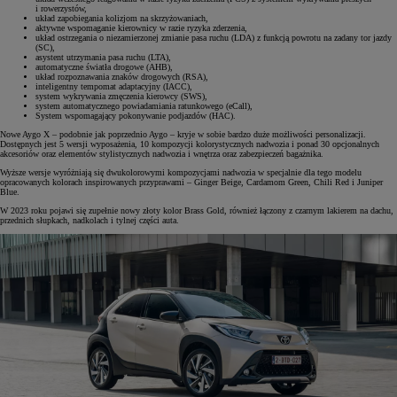
i rowerzystów,
układ zapobiegania kolizjom na skrzyżowaniach,
aktywne wspomaganie kierownicy w razie ryzyka zderzenia,
układ ostrzegania o niezamierzonej zmianie pasa ruchu (LDA) z funkcją powrotu na zadany tor jazdy
(SC),
asystent utrzymania pasa ruchu (LTA),
automatyczne światła drogowe (AHB),
układ rozpoznawania znaków drogowych (RSA),
inteligentny tempomat adaptacyjny (IACC),
system wykrywania zmęczenia kierowcy (SWS),
system automatycznego powiadamiania ratunkowego (eCall),
System wspomagający pokonywanie podjazdów (HAC).
Nowe Aygo X – podobnie jak poprzednio Aygo – kryje w sobie bardzo duże możliwości personalizacji.
Dostępnych jest 5 wersji wyposażenia, 10 kompozycji kolorystycznych nadwozia i ponad 30 opcjonalnych
akcesoriów oraz elementów stylistycznych nadwozia i wnętrza oraz zabezpieczeń bagażnika.
Wyższe wersje wyróżniają się dwukolorowymi kompozycjami nadwozia w specjalnie dla tego modelu
opracowanych kolorach inspirowanych przyprawami – Ginger Beige, Cardamom Green, Chili Red i Juniper
Blue.
W 2023 roku pojawi się zupełnie nowy złoty kolor Brass Gold, również łączony z czarnym lakierem na dachu,
przednich słupkach, nadkolach i tylnej części auta.