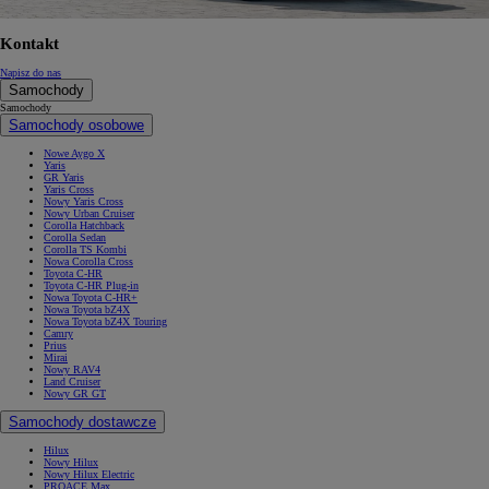
Kontakt
Napisz do nas
Samochody
Samochody
Samochody osobowe
Nowe Aygo X
Yaris
GR Yaris
Yaris Cross
Nowy Yaris Cross
Nowy Urban Cruiser
Corolla Hatchback
Corolla Sedan
Corolla TS Kombi
Nowa Corolla Cross
Toyota C-HR
Toyota C-HR Plug-in
Nowa Toyota C-HR+
Nowa Toyota bZ4X
Nowa Toyota bZ4X Touring
Camry
Prius
Mirai
Nowy RAV4
Land Cruiser
Nowy GR GT
Samochody dostawcze
Hilux
Nowy Hilux
Nowy Hilux Electric
PROACE Max