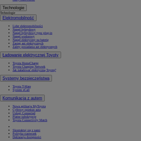
Technologie
Technologie
Elektromobilność
Lider elektromobilności
Napęd hybrydowy
Napęd hybrydowy typu plug-in
Napęd wodorowy
Napęd elektryczny na baterię
Zasięg aut elektrycznych
Zalety posiadania aut elektrycznych
Ładowanie elektrycznej Toyoty
Toyota HomeCharge
Toyota Charging Network
Jak naładować elektryczną Toyotę?
Systemy bezpieczeństwa
Toyota T-Mate
System eCall
Komunikacja z autem
Nowa aplikacja MyToyota
Cyfrowy opiekun auta
Usługi Connected
Płatne subskrypcje
Toyota Connectivity Match
Skontaktuj się z nami
Polityka ciasteczek
Deklaracja dostępności