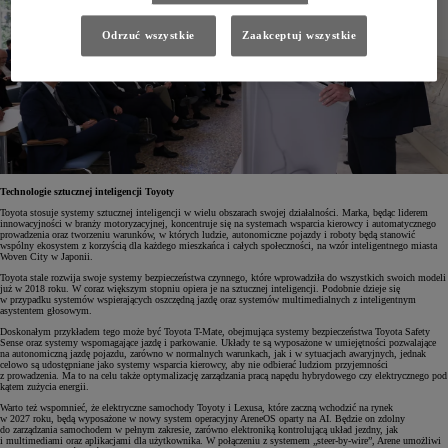
Odrzuć wszystkie
Zaakceptuj wszystkie
Technologie sztucznej inteligencji Toyoty
Toyota stosuje systemy sztucznej inteligencji w wielu obszarach swojej działalności. Marka, będąc liderem
innowacyjności w branży motoryzacyjnej, koncentruje się na systemach wsparcia kierowcy i automatycznego
prowadzenia oraz tworzeniu warunków, w których ludzie, autonomiczne pojazdy i roboty będą stanowić
wspólny ekosystem z korzyścią dla każdego mieszkańca i całych społeczności, na wzór inteligentnego miasta
Woven City w Japonii.
Toyota stale rozwija swoje systemy bezpieczeństwa czynnego, które wprowadziła do wszystkich swoich modeli
już w 2018 roku. W coraz większym stopniu opiera je na sztucznej inteligencji. Podobnie dzieje się
w przypadku systemów wspierających oszczędną jazdę oraz systemów multimedialnych z inteligentnym
asystentem głosowym.
Doskonałym przykładem tego może być Toyota T-Mate, obejmująca systemy bezpieczeństwa Toyota Safety
Sense oraz systemy wspomagające jazdę i parkowanie. Układy te są wyposażone w umiejętności pozwalające
na autonomiczną jazdę pojazdu, zarówno w normalnych warunkach, jak i w sytuacjach awaryjnych, jednak
celowo są udostępniane jako systemy wsparcia kierowcy, aby nie odbierać ludziom przyjemności
z prowadzenia. Ma to na celu także optymalizację zarządzania pracą napędu hybrydowego czy elektrycznego pod
kątem zużycia energii.
Warto też wspomnieć, że elektryczne samochody Toyoty i Lexusa, które zaczną wchodzić na rynek
w 2027 roku, będą wyposażone w nowy system operacyjny AreneOS oparty na AI. Będzie on zdolny
do zarządzania samochodem w pełnym zakresie, zarówno elektroniką kontrolującą układ jezdny, jak
i multimediami oraz aplikacjami dla użytkownika. W połączeniu z systemem „steer-by-wire”, Arene umożliwi