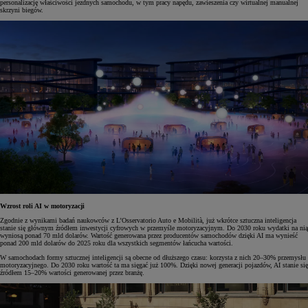
personalizację właściwości jezdnych samochodu, w tym pracy napędu, zawieszenia czy wirtualnej manualnej
skrzyni biegów.
Wzrost roli AI w motoryzacji
Zgodnie z wynikami badań naukowców z L’Osservatorio Auto e Mobilità, już wkrótce sztuczna inteligencja
stanie się głównym źródłem inwestycji cyfrowych w przemyśle motoryzacyjnym. Do 2030 roku wydatki na nią
wyniosą ponad 70 mld dolarów. Wartość generowana przez producentów samochodów dzięki AI ma wynieść
ponad 200 mld dolarów do 2025 roku dla wszystkich segmentów łańcucha wartości.
W samochodach formy sztucznej inteligencji są obecne od dłuższego czasu: korzysta z nich 20–30% przemysłu
motoryzacyjnego. Do 2030 roku wartość ta ma sięgać już 100%. Dzięki nowej generacji pojazdów, AI stanie się
źródłem 15–20% wartości generowanej przez branżę.