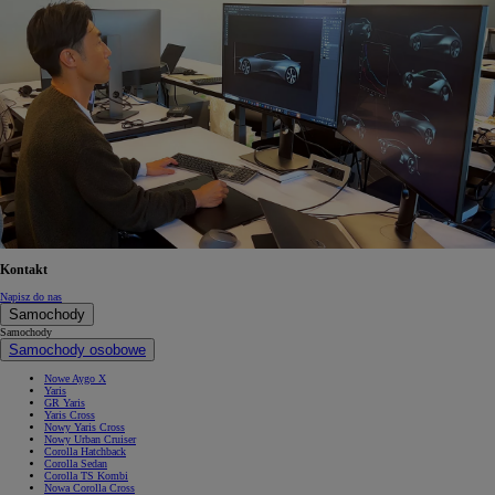
Kontakt
Napisz do nas
Samochody
Samochody
Samochody osobowe
Nowe Aygo X
Yaris
GR Yaris
Yaris Cross
Nowy Yaris Cross
Nowy Urban Cruiser
Corolla Hatchback
Corolla Sedan
Corolla TS Kombi
Nowa Corolla Cross