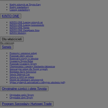
Kredyt niższych rat Toyota Easy
Kredyt standardowy
Leasing standardowy
KINTO ONE
KINTO ONE Leasing niższych rat
KINTO ONE Leasing konsumencki
KINTO ONE Najem
KINTO ONE Zarządzanie flotą
KINTO Mobility
Dla właścicieli
Dla właścicieli
Serwis
Promocje i sezonowe usługi
Pozostałe oferty serwisu
Rezerwacja wizyty w serwisie
Gwarancja Toyota Relax
Pozostałe Gwarancje Toyoty
Ubezpieczenia i naprawy blacharsko-lakiernicze
Innowacyjne usługi dla Twojej wygody
Bezpłatne Akcje Serwisowe
Serwis Dobrych Cen
Serwis w ASO się opłaca
Dostęp do informacji serwisowych
Wykaz wydanych zaświadczeń o odbytym szkoleniu (pdf)
Oryginalne części i oleje Toyota
Oryginalne części Toyoty
Oryginalne oleje Toyoty
Program Sprzedaży Hurtowej Trade