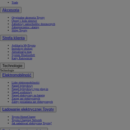
Trade
Akcesoria
Oryginalne akcesoria Toyoty
Opony i koła zimowe
Zabudowy samochodów dostawczych
Zabezpieczenia i alarmy
Sklep Toyoty
Strefa klienta
Aplikacja MyToyota
Instrukcje obsługi
Aktualizacja map
System Bluetooth®
Karty Ratownicze
Technologie
Technologie
Elektromobilność
Lider elektromobilności
Napęd hybrydowy
Napęd hybrydowy typu plug-in
Napęd wodorowy
Napęd elektryczny na baterię
Zasięg aut elektrycznych
Zalety posiadania aut elektrycznych
Ładowanie elektrycznej Toyoty
Toyota HomeCharge
Toyota Charging Network
Jak naładować elektryczną Toyotę?