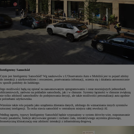
Inteligentny Samochód
Czym jest Inteligentny Samochód? Wg naukowców z L’Osservatorio Auto e Mobilità jest to pojazd zdolny
do interakcji z użytkownikiem i otoczeniem, przetwarzania informacji, uczenia się i działania autonomicznie
w sposób podobny do ludzkiego.
Jego możliwości będą się opierać na zaawansowanym oprogramowaniu i coraz mocniejszych jednostkach
obliczeniowych, zarówno na pokładzie samochodu, jak i w chmurze. Systemy łączności w chmurze zwiększą
nie tylko zdolność samochodów do podejmowania decyzji, ale także możliwości personalizacji auta zgodnie
z potrzebami użytkownika.
Wzrośnie także rola pojazdu jako urządzenia zbierania danych, zdolnego do wzmacniania innych systemów
sztucznej inteligencji. Ta cecha stawia samochód w centralnym miejscu całej rewolucji AI.
Według raportu, typowy Inteligentny Samochód będzie wyposażony w system drive-by-wire, rozpoznawanie
twarzy pasażerów, funkcje aktywowane gestami i ruchami ciała, interaktywnego asystenta głosowego,
biometryczną klimatyzację oraz zdolność interakcji z infrastrukturą drogową.