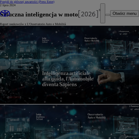
Przejdź do głównej zawartości
(Press Enter)
2 lipca 2024
Sztuczna inteligencja w motoryzacji
Otwórz menu
Raport naukowców z L’Osservatorio Auto e Mobilità