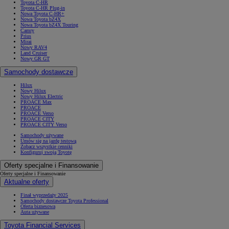
Toyota C-HR
Toyota C-HR Plug-in
Nowa Toyota C-HR+
Nowa Toyota bZ4X
Nowa Toyota bZ4X Touring
Camry
Prius
Mirai
Nowy RAV4
Land Cruiser
Nowy GR GT
Samochody dostawcze
Hilux
Nowy Hilux
Nowy Hilux Electric
PROACE Max
PROACE
PROACE Verso
PROACE CITY
PROACE CITY Verso
Samochody używane
Umów się na jazdę testową
Zobacz wszystkie cenniki
Konfiguruj swoją Toyotę
Oferty specjalne i Finansowanie
Oferty specjalne i Finansowanie
Aktualne oferty
Finał wyprzedaży 2025
Samochody dostawcze Toyota Professional
Oferta biznesowa
Auta używane
Toyota Financial Services