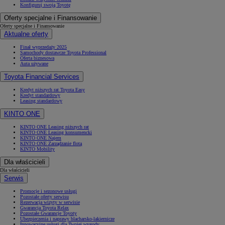
Konfiguruj swoją Toyotę
Oferty specjalne i Finansowanie
Oferty specjalne i Finansowanie
Aktualne oferty
Finał wyprzedaży 2025
Samochody dostawcze Toyota Professional
Oferta biznesowa
Auta używane
Toyota Financial Services
Kredyt niższych rat Toyota Easy
Kredyt standardowy
Leasing standardowy
KINTO ONE
KINTO ONE Leasing niższych rat
KINTO ONE Leasing konsumencki
KINTO ONE Najem
KINTO ONE Zarządzanie flotą
KINTO Mobility
Dla właścicieli
Dla właścicieli
Serwis
Promocje i sezonowe usługi
Pozostałe oferty serwisu
Rezerwacja wizyty w serwisie
Gwarancja Toyota Relax
Pozostałe Gwarancje Toyoty
Ubezpieczenia i naprawy blacharsko-lakiernicze
Innowacyjne usługi dla Twojej wygody