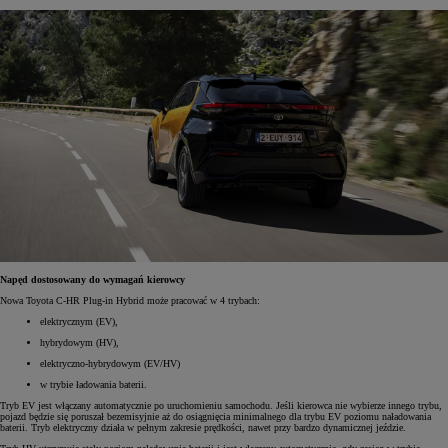
Napęd dostosowany do wymagań kierowcy
Nowa Toyota C-HR Plug-in Hybrid może pracować w 4 trybach:
elektrycznym (EV),
hybrydowym (HV),
elektryczno-hybrydowym (EV/HV)
w trybie ładowania baterii.
Tryb EV jest włączany automatycznie po uruchomieniu samochodu. Jeśli kierowca nie wybierze innego trybu,
pojazd będzie się poruszał bezemisyjnie aż do osiągnięcia minimalnego dla trybu EV poziomu naładowania
baterii. Tryb elektryczny działa w pełnym zakresie prędkości, nawet przy bardzo dynamicznej jeździe.