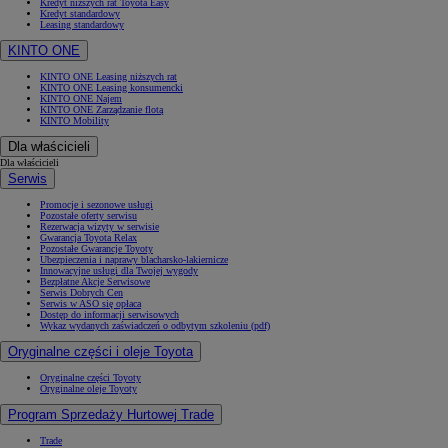
Kredyt niższych rat Toyota Easy
Kredyt standardowy
Leasing standardowy
KINTO ONE
KINTO ONE Leasing niższych rat
KINTO ONE Leasing konsumencki
KINTO ONE Najem
KINTO ONE Zarządzanie flotą
KINTO Mobility
Dla właścicieli
Dla właścicieli
Serwis
Promocje i sezonowe usługi
Pozostałe oferty serwisu
Rezerwacja wizyty w serwisie
Gwarancja Toyota Relax
Pozostałe Gwarancje Toyoty
Ubezpieczenia i naprawy blacharsko-lakiernicze
Innowacyjne usługi dla Twojej wygody
Bezpłatne Akcje Serwisowe
Serwis Dobrych Cen
Serwis w ASO się opłaca
Dostęp do informacji serwisowych
Wykaz wydanych zaświadczeń o odbytym szkoleniu (pdf)
Oryginalne części i oleje Toyota
Oryginalne części Toyoty
Oryginalne oleje Toyoty
Program Sprzedaży Hurtowej Trade
Trade