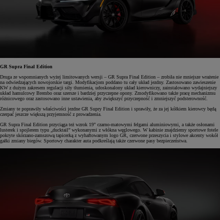
GR Supra Final Edition
Druga ze wspomnianych wyżej limitowanych wersji – GR Supra Final Edition – zrobiła nie mniejsze wrażenie
na odwiedzających nowojorskie targi. Modyfikacjom poddano tu cały układ jezdny. Zastosowano zawieszenie
KW z dużym zakresem regulacji siły tłumienia, udoskonalony układ kierowniczy, zainstalowano wydajniejszy
układ hamulcowy Brembo oraz szersze i bardziej przyczepne opony. Zmodyfikowano także pracę mechanizmu
różnicowego oraz zastosowano inne ustawienia, aby zwiększyć przyczepność i zmniejszyć podsterowność.
Zmiany te poprawiły właściwości jezdne GR Supry Final Edition i sprawiły, że za jej kółkiem kierowcy będą
czerpać jeszcze większą przyjemność z prowadzenia.
GR Supra Final Edition przyciąga też wzrok 19" czarno-matowymi felgami aluminiowymi, a także osłonami
lusterek i spojlerem typu „ducktail” wykonanymi z włókna węglowego. W kabinie znajdziemy sportowe fotele
pokryte skórzano-zamszową tapicerką z wyhaftowanym logo GR, czerwone przeszycia i stylowe akcenty wokół
gałki zmiany biegów. Sportowy charakter auta podkreślają także czerwone pasy bezpieczeństwa.