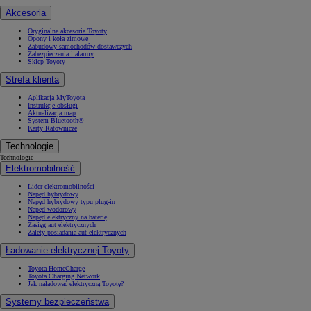
Akcesoria
Oryginalne akcesoria Toyoty
Opony i koła zimowe
Zabudowy samochodów dostawczych
Zabezpieczenia i alarmy
Sklep Toyoty
Strefa klienta
Aplikacja MyToyota
Instrukcje obsługi
Aktualizacja map
System Bluetooth®
Karty Ratownicze
Technologie
Technologie
Elektromobilność
Lider elektromobilności
Napęd hybrydowy
Napęd hybrydowy typu plug-in
Napęd wodorowy
Napęd elektryczny na baterię
Zasięg aut elektrycznych
Zalety posiadania aut elektrycznych
Ładowanie elektrycznej Toyoty
Toyota HomeCharge
Toyota Charging Network
Jak naładować elektryczną Toyotę?
Systemy bezpieczeństwa