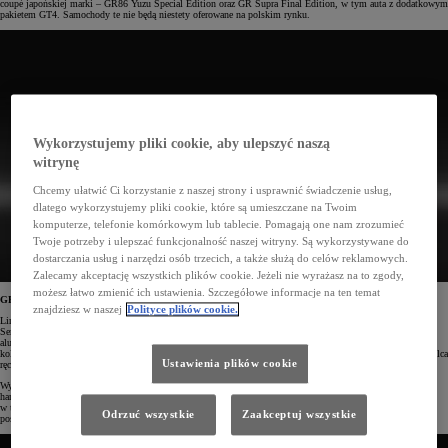
coupé japońskiej marki – GR86 Yuzu Special Edition oraz GR Supra Final Edition, w tym auta z dodatkowym
pakietem GT4. Samochody te nie będą niestety oferowane na polskim rynku.
Wykorzystujemy pliki cookie, aby ulepszyć naszą
witrynę
Chcemy ułatwić Ci korzystanie z naszej strony i usprawnić świadczenie usług,
dlatego wykorzystujemy pliki cookie, które są umieszczane na Twoim
komputerze, telefonie komórkowym lub tablecie. Pomagają one nam zrozumieć
Twoje potrzeby i ulepszać funkcjonalność naszej witryny. Są wykorzystywane do
dostarczania usług i narzędzi osób trzecich, a także służą do celów reklamowych.
Zalecamy akceptację wszystkich plików cookie. Jeżeli nie wyrażasz na to zgody,
możesz łatwo zmienić ich ustawienia. Szczegółowe informacje na ten temat
GR86 Yuzu Special Edition
znajdziesz w naszej
Polityce plików cookie.
Limitowana wersja GR86 Yuzu Special Edition nawiązuje do wyjątkowego modelu Sciona FR-S Release
Series 1.0, który debiutował w żywym żółtym kolorze. Edycja specjalna Toyoty wyróżnia się 18" felgami
aluminiowym w matowej czerni, które pasują do reszty czarnych akcentów nadwozia. Utrzymane w czarnym
kolorze wnętrze pełne jest żółtych akcentów oraz przeszyć na sportowych fotelach, kierownicy, dźwigni hamulca
Ustawienia plików cookie
ręcznego czy boczkach drzwi.
Wyróżnikami GR86 Yuzu Special Edition są także amortyzatory marki SACHS i wyczynowy układ
hamulcowy firmy Brembo. Auto można też z łatwością spersonalizować, wybierając dodatkowe akcesoria,
w tym m.in. sportowy układ wydechowy ze srebrnymi końcówkami z logo GR czy zestaw dokładek
Odrzuć wszystkie
Zaakceptuj wszystkie
poszerzających karoserię.