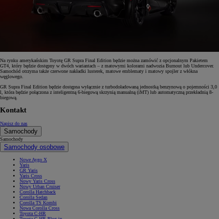
Na rynku amerykańskim Toyotę GR Supra Final Edition będzie można zamówić z opcjonalnym Pakietem
GT4, który będzie dostępny w dwóch wariantach – z matowymi kolorami nadwozia Burnout lub Undercover.
Samochód otrzyma także czerwone nakładki lusterek, matowe emblematy i matowy spojler z włókna
węglowego.
GR Supra Final Edition będzie dostępna wyłącznie z turbodoładowaną jednostką benzynową o pojemności 3,0
l, która będzie połączona z inteligentną 6-biegową skrzynią manualną (iMT) lub automatyczną przekładnią 8-
biegową.
Kontakt
Napisz do nas
Samochody
Samochody
Samochody osobowe
Nowe Aygo X
Yaris
GR Yaris
Yaris Cross
Nowy Yaris Cross
Nowy Urban Cruiser
Corolla Hatchback
Corolla Sedan
Corolla TS Kombi
Nowa Corolla Cross
Toyota C-HR
Toyota C-HR Plug-in