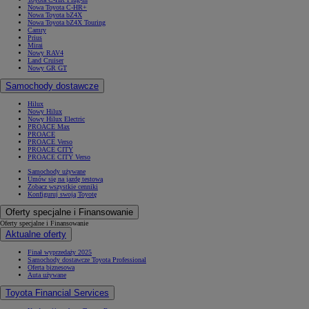
Nowa Toyota C-HR+
Nowa Toyota bZ4X
Nowa Toyota bZ4X Touring
Camry
Prius
Mirai
Nowy RAV4
Land Cruiser
Nowy GR GT
Samochody dostawcze
Hilux
Nowy Hilux
Nowy Hilux Electric
PROACE Max
PROACE
PROACE Verso
PROACE CITY
PROACE CITY Verso
Samochody używane
Umów się na jazdę testową
Zobacz wszystkie cenniki
Konfiguruj swoją Toyotę
Oferty specjalne i Finansowanie
Oferty specjalne i Finansowanie
Aktualne oferty
Finał wyprzedaży 2025
Samochody dostawcze Toyota Professional
Oferta biznesowa
Auta używane
Toyota Financial Services