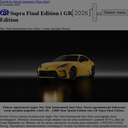
Przejdź do głównej zawartości
(Press Enter)
25 kwietnia 2025
GR Supra Final Edition i GR86 Yuzu Special
Otwórz menu
Edition
New York International Auto Show i wersje specjalne Toyoty
Podczas tegorocznych targów New York International Auto Show Toyota zaprezentowała limitowane
wersje specjalne pojazdów z linii GR – GR86 Yuzu Special Edition oraz GR Supra Final Edition.
Stoisko Toyoty podczas kwietniowych targów New York International Auto Show przyciągnęło tłumy
zwiedzających. Miłośnicy motoryzacji mogli obejrzeć tam nie tylko komfortowe i pojemne SUV-y, takie jak
Grand Highlander czy 4Runner, ale też rasowe samochody stworzone przez inżynierów z TOYOTA GAZOO
Racing. Największym zainteresowaniem zwiedzających cieszyły się limitowane wersje specjalne kultowych już