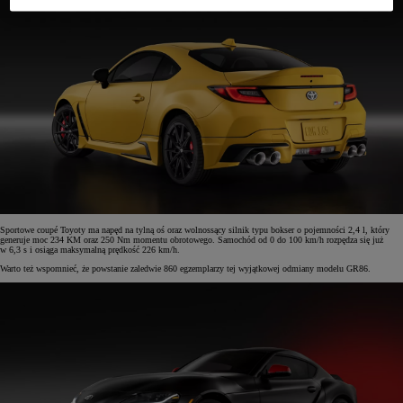
Sportowe coupé Toyoty ma napęd na tylną oś oraz wolnossący silnik typu bokser o pojemności 2,4 l, który
generuje moc 234 KM oraz 250 Nm momentu obrotowego. Samochód od 0 do 100 km/h rozpędza się już
w 6,3 s i osiąga maksymalną prędkość 226 km/h.
Warto też wspomnieć, że powstanie zaledwie 860 egzemplarzy tej wyjątkowej odmiany modelu GR86.