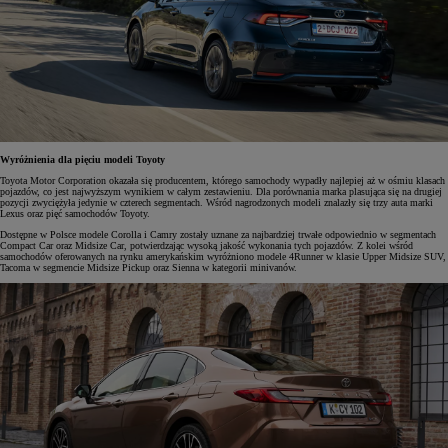
Wyróżnienia dla pięciu modeli Toyoty
Toyota Motor Corporation okazała się producentem, którego samochody wypadły najlepiej aż w ośmiu klasach
pojazdów, co jest najwyższym wynikiem w całym zestawieniu. Dla porównania marka plasująca się na drugiej
pozycji zwyciężyła jedynie w czterech segmentach. Wśród nagrodzonych modeli znalazły się trzy auta marki
Lexus oraz pięć samochodów Toyoty.
Dostępne w Polsce modele Corolla i Camry zostały uznane za najbardziej trwałe odpowiednio w segmentach
Compact Car oraz Midsize Car, potwierdzając wysoką jakość wykonania tych pojazdów. Z kolei wśród
samochodów oferowanych na rynku amerykańskim wyróżniono modele 4Runner w klasie Upper Midsize SUV,
Tacoma w segmencie Midsize Pickup oraz Sienna w kategorii minivanów.