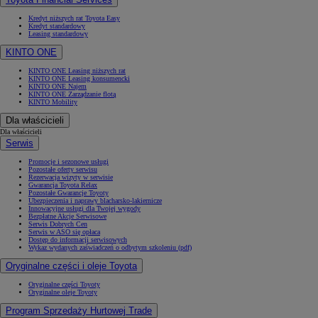
Kredyt niższych rat Toyota Easy
Kredyt standardowy
Leasing standardowy
KINTO ONE
KINTO ONE Leasing niższych rat
KINTO ONE Leasing konsumencki
KINTO ONE Najem
KINTO ONE Zarządzanie flotą
KINTO Mobility
Dla właścicieli
Dla właścicieli
Serwis
Promocje i sezonowe usługi
Pozostałe oferty serwisu
Rezerwacja wizyty w serwisie
Gwarancja Toyota Relax
Pozostałe Gwarancje Toyoty
Ubezpieczenia i naprawy blacharsko-lakiernicze
Innowacyjne usługi dla Twojej wygody
Bezpłatne Akcje Serwisowe
Serwis Dobrych Cen
Serwis w ASO się opłaca
Dostęp do informacji serwisowych
Wykaz wydanych zaświadczeń o odbytym szkoleniu (pdf)
Oryginalne części i oleje Toyota
Oryginalne części Toyoty
Oryginalne oleje Toyoty
Program Sprzedaży Hurtowej Trade