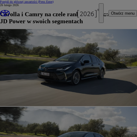
Przejdź do głównej zawartości
(Press Enter)
26 lutego 2026
Corolla i Camry na czele rankingu niezawodności
Otwórz menu
JD Power w swoich segmentach