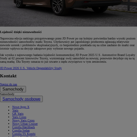
Lojalność dzięki niezawodności
Tegoroczna edycja rankingu przygotowanego przez JD Power po raz kolejny potwierdza bardzo wysoki poziom
niezawodności samochodów marki Toyota. Użytkownicy aut japońskiego producenta zgłaszają relatywnie
niewiele usterek i problemów eksploatacyjnych, co bezpośrednio przekłada się na silne zaufanie do marki oraz
istotnie wpływa na decyzje zakupowe przy wyborze nowego pojazdu.
Jak wynika z najnowszego badania lojalności konsumenckiej JD Power 2025 U.S. Automotive Brand Loyalty
Study aż 62 procent kierowców Toyoty, wymieniając swój samochód na nowszy, ponownie decyduje się na tę
samą markę. Dla Toyoty oznacza to już czwarte z rzędu zwycięstwo w tym zestawieniu.
JD Power 2026 U.S. Vehicle Dependability Study
Kontakt
Napisz do nas
Samochody
Samochody
Samochody osobowe
Nowe Aygo X
Yaris
GR Yaris
Yaris Cross
Nowy Yaris Cross
Nowy Urban Cruiser
Corolla Hatchback
Corolla Sedan
Corolla TS Kombi