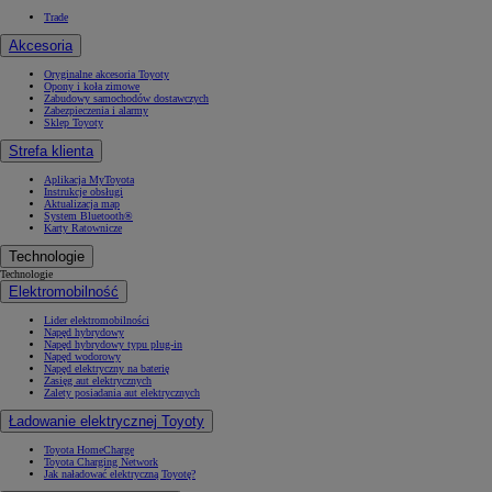
Trade
Akcesoria
Oryginalne akcesoria Toyoty
Opony i koła zimowe
Zabudowy samochodów dostawczych
Zabezpieczenia i alarmy
Sklep Toyoty
Strefa klienta
Aplikacja MyToyota
Instrukcje obsługi
Aktualizacja map
System Bluetooth®
Karty Ratownicze
Technologie
Technologie
Elektromobilność
Lider elektromobilności
Napęd hybrydowy
Napęd hybrydowy typu plug-in
Napęd wodorowy
Napęd elektryczny na baterię
Zasięg aut elektrycznych
Zalety posiadania aut elektrycznych
Ładowanie elektrycznej Toyoty
Toyota HomeCharge
Toyota Charging Network
Jak naładować elektryczną Toyotę?