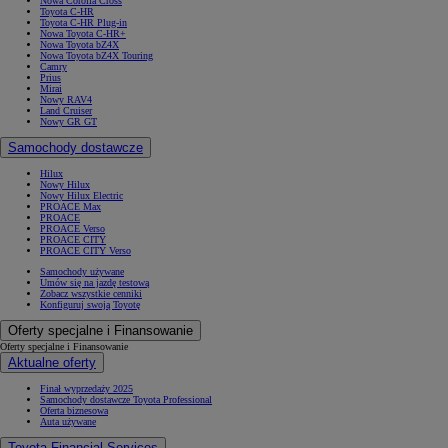
Nowa Corolla Cross
Toyota C-HR
Toyota C-HR Plug-in
Nowa Toyota C-HR+
Nowa Toyota bZ4X
Nowa Toyota bZ4X Touring
Camry
Prius
Mirai
Nowy RAV4
Land Cruiser
Nowy GR GT
Samochody dostawcze
Hilux
Nowy Hilux
Nowy Hilux Electric
PROACE Max
PROACE
PROACE Verso
PROACE CITY
PROACE CITY Verso
Samochody używane
Umów się na jazdę testową
Zobacz wszystkie cenniki
Konfiguruj swoją Toyotę
Oferty specjalne i Finansowanie
Oferty specjalne i Finansowanie
Aktualne oferty
Finał wyprzedaży 2025
Samochody dostawcze Toyota Professional
Oferta biznesowa
Auta używane
Toyota Financial Services