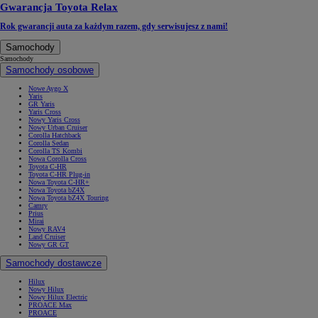
Gwarancja Toyota Relax
Rok gwarancji auta za każdym razem, gdy serwisujesz z nami!
Samochody
Samochody
Samochody osobowe
Nowe Aygo X
Yaris
GR Yaris
Yaris Cross
Nowy Yaris Cross
Nowy Urban Cruiser
Corolla Hatchback
Corolla Sedan
Corolla TS Kombi
Nowa Corolla Cross
Toyota C-HR
Toyota C-HR Plug-in
Nowa Toyota C-HR+
Nowa Toyota bZ4X
Nowa Toyota bZ4X Touring
Camry
Prius
Mirai
Nowy RAV4
Land Cruiser
Nowy GR GT
Samochody dostawcze
Hilux
Nowy Hilux
Nowy Hilux Electric
PROACE Max
PROACE