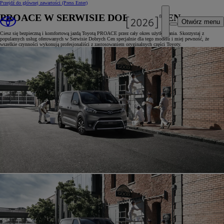
Przejdź do głównej zawartości
(Press Enter)
PROACE W SERWISIE DOBRYCH CEN
Otwórz menu
Ciesz się bezpieczną i komfortową jazdą Toyotą PROACE przez cały okres użytkowania. Skorzystaj z
popularnych usług oferowanych w Serwisie Dobrych Cen specjalnie dla tego modelu i miej pewność, że
wszelkie czynności wykonują profesjonaliści z zastosowaniem oryginalnych części Toyoty.