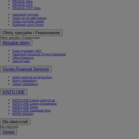
PROACE Verso
PROACE CITY
PROACE CITY Verso
Samochody używane
Umów się na jazdę testową
Zobacz wszystkie cenniki
Konfiguruj swoją Toyotę
Oferty specjalne i Finansowanie
Oferty specjalne i Finansowanie
Aktualne oferty
Finał wyprzedaży 2025
Samochody dostawcze Toyota Professional
Oferta biznesowa
Auta używane
Toyota Financial Services
Kredyt niższych rat Toyota Easy
Kredyt standardowy
Leasing standardowy
KINTO ONE
KINTO ONE Leasing niższych rat
KINTO ONE Leasing konsumencki
KINTO ONE Najem
KINTO ONE Zarządzanie flotą
KINTO Mobility
Dla właścicieli
Dla właścicieli
Serwis