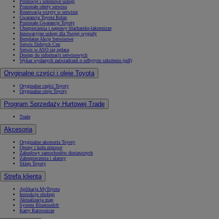
Promocje i sezonowe usługi
Pozostałe oferty serwisu
Rezerwacja wizyty w serwisie
Gwarancja Toyota Relax
Pozostałe Gwarancje Toyoty
Ubezpieczenia i naprawy blacharsko-lakiernicze
Innowacyjne usługi dla Twojej wygody
Bezpłatne Akcje Serwisowe
Serwis Dobrych Cen
Serwis w ASO się opłaca
Dostęp do informacji serwisowych
Wykaz wydanych zaświadczeń o odbytym szkoleniu (pdf)
Oryginalne części i oleje Toyota
Oryginalne części Toyoty
Oryginalne oleje Toyoty
Program Sprzedaży Hurtowej Trade
Trade
Akcesoria
Oryginalne akcesoria Toyoty
Opony i koła zimowe
Zabudowy samochodów dostawczych
Zabezpieczenia i alarmy
Sklep Toyoty
Strefa klienta
Aplikacja MyToyota
Instrukcje obsługi
Aktualizacja map
System Bluetooth®
Karty Ratownicze