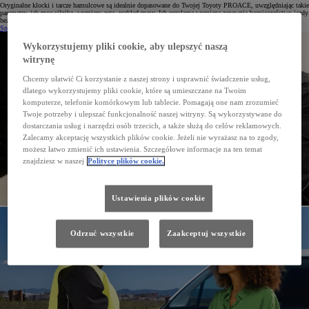
Oryginalne klocki i tarcze hamulcowe są idealnie dopasowane do Twojej Toyoty PROACE, uwzględniając takie
parametry, jak moc silnika, wymiary auta, rozkład masy. Ich regularna wymiana zapewnia bezpieczeństwo jazdy
bez względu na warunki drogowe czy temperaturę.
Sprawdź cenę
Wykorzystujemy pliki cookie, aby ulepszyć naszą
witrynę
Chcemy ułatwić Ci korzystanie z naszej strony i usprawnić świadczenie usług,
dlatego wykorzystujemy pliki cookie, które są umieszczane na Twoim
komputerze, telefonie komórkowym lub tablecie. Pomagają one nam zrozumieć
Twoje potrzeby i ulepszać funkcjonalność naszej witryny. Są wykorzystywane do
dostarczania usług i narzędzi osób trzecich, a także służą do celów reklamowych.
Zalecamy akceptację wszystkich plików cookie. Jeżeli nie wyrażasz na to zgody,
możesz łatwo zmienić ich ustawienia. Szczegółowe informacje na ten temat
znajdziesz w naszej
Polityce plików cookie.
Ustawienia plików cookie
Odrzuć wszystkie
Zaakceptuj wszystkie