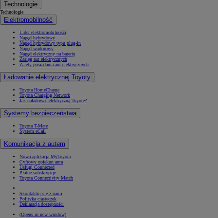
Technologie
Technologie
Elektromobilność
Lider elektromobilności
Napęd hybrydowy
Napęd hybrydowy typu plug-in
Napęd wodorowy
Napęd elektryczny na baterię
Zasięg aut elektrycznych
Zalety posiadania aut elektrycznych
Ładowanie elektrycznej Toyoty
Toyota HomeCharge
Toyota Charging Network
Jak naładować elektryczną Toyotę?
Systemy bezpieczeństwa
Toyota T-Mate
System eCall
Komunikacja z autem
Nowa aplikacja MyToyota
Cyfrowy opiekun auta
Usługi Connected
Płatne subskrypcje
Toyota Connectivity Match
Skontaktuj się z nami
Polityka ciasteczek
Deklaracja dostępności
(Opens in new window)