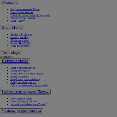
Akcesoria
Oryginalne akcesoria Toyoty
Opony i koła zimowe
Zabudowy samochodów dostawczych
Zabezpieczenia i alarmy
Sklep Toyoty
Strefa klienta
Aplikacja MyToyota
Instrukcje obsługi
Aktualizacja map
System Bluetooth®
Karty Ratownicze
Technologie
Technologie
Elektromobilność
Lider elektromobilności
Napęd hybrydowy
Napęd hybrydowy typu plug-in
Napęd wodorowy
Napęd elektryczny na baterię
Zasięg aut elektrycznych
Zalety posiadania aut elektrycznych
Ładowanie elektrycznej Toyoty
Toyota HomeCharge
Toyota Charging Network
Jak naładować elektryczną Toyotę?
Systemy bezpieczeństwa