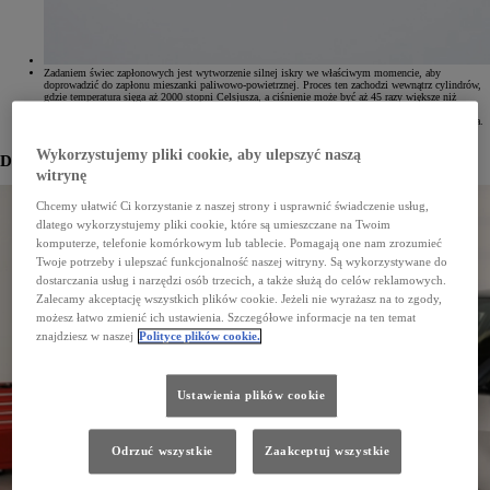
Zadaniem świec zapłonowych jest wytworzenie silnej iskry we właściwym momencie, aby
doprowadzić do zapłonu mieszanki paliwowo-powietrznej. Proces ten zachodzi wewnątrz cylindrów,
gdzie temperatura sięga aż 2000 stopni Celsjusza, a ciśnienie może być aż 45 razy większe niż
ciśnienie atmosferyczne na Ziemi. Jeśli świece zapłonowe nie działają̨ w prawidłowy sposób,
samochód nie będzie płynnie przyspieszać, co może prowadzić do wypadku lub uszkodzenia silnika.
Umów się na serwis
Wykorzystujemy pliki cookie, aby ulepszyć naszą
Dowiedz się więcej
witrynę
Chcemy ułatwić Ci korzystanie z naszej strony i usprawnić świadczenie usług,
dlatego wykorzystujemy pliki cookie, które są umieszczane na Twoim
komputerze, telefonie komórkowym lub tablecie. Pomagają one nam zrozumieć
Twoje potrzeby i ulepszać funkcjonalność naszej witryny. Są wykorzystywane do
dostarczania usług i narzędzi osób trzecich, a także służą do celów reklamowych.
Zalecamy akceptację wszystkich plików cookie. Jeżeli nie wyrażasz na to zgody,
możesz łatwo zmienić ich ustawienia. Szczegółowe informacje na ten temat
znajdziesz w naszej
Polityce plików cookie.
Ustawienia plików cookie
Odrzuć wszystkie
Zaakceptuj wszystkie