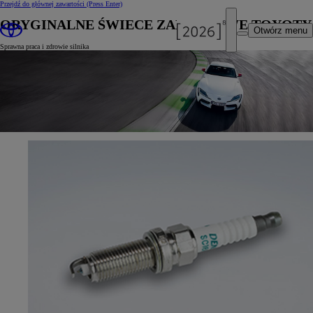
Przejdź do głównej zawartości
(Press Enter)
ORYGINALNE ŚWIECE ZAPŁONOWE TOYOTY
Otwórz menu
Sprawna praca i zdrowie silnika