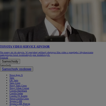
TOYOTA VIDEO SERVICE ADVISOR
Nie mamy nic do ukrycia. W specjalnej aplikacji obejrzysz film video z przeglądu i błyskawicznie
zaakceptujesz koszt ewentualnych prac dodatkowych.
Sprawdź
Samochody
Samochody
Samochody osobowe
Nowe Aygo X
Yaris
GR Yaris
Yaris Cross
Nowy Yaris Cross
Nowy Urban Cruiser
Corolla Hatchback
Corolla Sedan
Corolla TS Kombi
Nowa Corolla Cross
Toyota C-HR
Toyota C-HR Plug-in