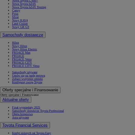
Nowa Toyota C-HR+
Nowa Toyota bZ4X
Nowa Toyota bZ4X Touring
Camry
Prius
Mirai
Nowy RAV4
Land Cruiser
Nowy GR GT
Samochody dostawcze
Hilux
Nowy Hilux
Nowy Hilux Electric
PROACE Max
PROACE
PROACE Verso
PROACE CITY
PROACE CITY Verso
Samochody używane
Umów się na jazdę testową
Zobacz wszystkie cenniki
Konfiguruj swoją Toyotę
Oferty specjalne i Finansowanie
Oferty specjalne i Finansowanie
Aktualne oferty
Finał wyprzedaży 2025
Samochody dostawcze Toyota Professional
Oferta biznesowa
Auta używane
Toyota Financial Services
Kredyt niższych rat Toyota Easy