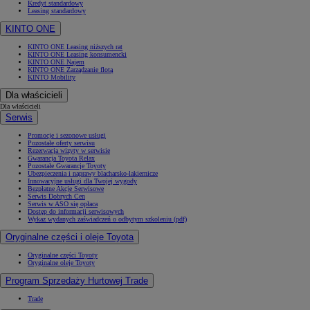
Kredyt standardowy
Leasing standardowy
KINTO ONE
KINTO ONE Leasing niższych rat
KINTO ONE Leasing konsumencki
KINTO ONE Najem
KINTO ONE Zarządzanie flotą
KINTO Mobility
Dla właścicieli
Dla właścicieli
Serwis
Promocje i sezonowe usługi
Pozostałe oferty serwisu
Rezerwacja wizyty w serwisie
Gwarancja Toyota Relax
Pozostałe Gwarancje Toyoty
Ubezpieczenia i naprawy blacharsko-lakiernicze
Innowacyjne usługi dla Twojej wygody
Bezpłatne Akcje Serwisowe
Serwis Dobrych Cen
Serwis w ASO się opłaca
Dostęp do informacji serwisowych
Wykaz wydanych zaświadczeń o odbytym szkoleniu (pdf)
Oryginalne części i oleje Toyota
Oryginalne części Toyoty
Oryginalne oleje Toyoty
Program Sprzedaży Hurtowej Trade
Trade