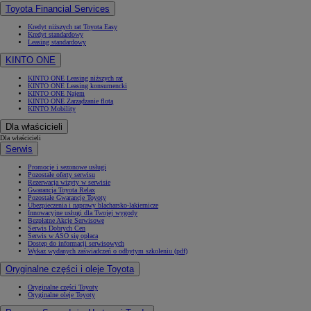
Toyota Financial Services
Kredyt niższych rat Toyota Easy
Kredyt standardowy
Leasing standardowy
KINTO ONE
KINTO ONE Leasing niższych rat
KINTO ONE Leasing konsumencki
KINTO ONE Najem
KINTO ONE Zarządzanie flotą
KINTO Mobility
Dla właścicieli
Dla właścicieli
Serwis
Promocje i sezonowe usługi
Pozostałe oferty serwisu
Rezerwacja wizyty w serwisie
Gwarancja Toyota Relax
Pozostałe Gwarancje Toyoty
Ubezpieczenia i naprawy blacharsko-lakiernicze
Innowacyjne usługi dla Twojej wygody
Bezpłatne Akcje Serwisowe
Serwis Dobrych Cen
Serwis w ASO się opłaca
Dostęp do informacji serwisowych
Wykaz wydanych zaświadczeń o odbytym szkoleniu (pdf)
Oryginalne części i oleje Toyota
Oryginalne części Toyoty
Oryginalne oleje Toyoty