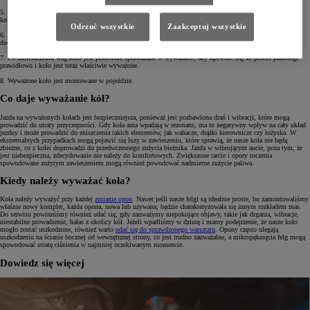
5. Na podstawie uzyskanych wyników wyważarka wskazuje, gdzie należy umieścić dodatkowe odważniki na
kole, aby zrównoważyć jego masę.
Odrzuć wszystkie
Zaakceptuj wszystkie
6. Technik umieszcza odpowiednią ilość wag na wskazanych miejscach na krawędzi felgi. Wagi są starannie
dociskane lub przyklejane, aby zapewnić trwałe ich umocowanie.
7. Po umieszczeniu wag koło jest ponownie sprawdzane w wyważarce, aby upewnić się, że proces przebiegł
prawidłowo i koło jest teraz właściwie wyważone.
8. Wyważone koło jest montowane w pojeździe.
Co daje wyważanie kół?
Jazda na wyważonych kołach jest bezpieczniejsza, ponieważ jest pozbawiona drań i wibracji, które mogą
prowadzić do utraty przyczepności. Gdy koła auta wpadają w rezonans, ma to negatywny wpływ na cały układ
jezdny i może prowadzić do zniszczenia takich elementów, jak wahacze, drążki kierownicze czy łożyska. W
ekstremalnych przypadkach mogą pojawić się luzy w zawieszeniu, które sprawią, że nasze koła nie będą
zbieżne, co z kolei doprowadzi do przedwczesnego zużycia bieżnika. Jazda w wibrującym aucie, poza tym, że
jest niebezpieczna, zdecydowanie nie należy do komfortowych. Zwiększone tarcie i opory toczenia
spowodowane zużytym zawieszeniem mogą również powodować nadmierne zużycie paliwa.
Kiedy należy wyważać koła?
Koła należy wyważyć przy każdej
zmianie opon
. Nawet jeśli nasze felgi są idealnie proste, bo zamontowaliśmy
właśnie nowy komplet, każda opona, nowa lub używana, będzie charakteryzowała się innym rozkładem mas.
Do serwisu powinniśmy również udać się, gdy zauważymy niepokojące objawy, takie jak drgania, wibracje,
niestabilne prowadzenie, hałas z okolicy kół. Jeżeli wpadliśmy w dziurę i mamy podejrzenie, że nasze koło
mogło zostać uszkodzone, również warto
udać się do sprawdzonego warsztatu
. Opony często ulegają
uszkodzeniu na ścianie bocznej od wewnętrznej strony, co jest trudno zauważalne, a mikropęknięcia felg mogą
spowodować utratę ciśnienia w najmniej oczekiwanym momencie.
Dowiedz się więcej