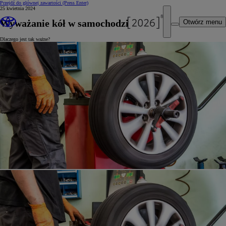
Przejdź do głównej zawartości
(Press Enter)
25 kwietnia 2024
Wyważanie kół w samochodzie
Otwórz menu
Dlaczego jest tak ważne?