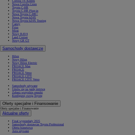
Corolla TS Kombi
Nowa Corolla Cross
Toyota C-HR
Toyota C-HR Plug-in
Nowa Toyota C-HR+
Nowa Toyota bZ4X
Nowa Toyota bZ4X Touring
Camry
Prius
Mirai
Nowy RAV4
Land Cruiser
Nowy GR GT
Samochody dostawcze
Hilux
Nowy Hilux
Nowy Hilux Electric
PROACE Max
PROACE
PROACE Verso
PROACE CITY
PROACE CITY Verso
Samochody używane
Umów się na jazdę testową
Zobacz wszystkie cenniki
Konfiguruj swoją Toyotę
Oferty specjalne i Finansowanie
Oferty specjalne i Finansowanie
Aktualne oferty
Finał wyprzedaży 2025
Samochody dostawcze Toyota Professional
Oferta biznesowa
Auta używane