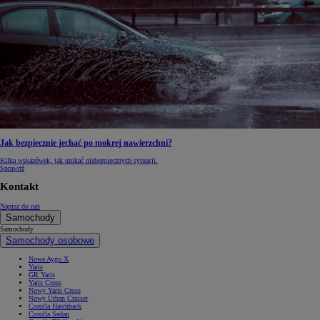
Jak bezpiecznie jechać po mokrej nawierzchni?
Kilka wskazówek, jak unikać niebezpiecznych sytuacji.
Sprawdź
Kontakt
Napisz do nas
Samochody
Samochody
Samochody osobowe
Nowe Aygo X
Yaris
GR Yaris
Yaris Cross
Nowy Yaris Cross
Nowy Urban Cruiser
Corolla Hatchback
Corolla Sedan