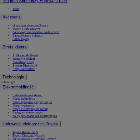
Program Sprzedaży Hurtowej Trade
Trade
Akcesoria
Oryginalne akcesoria Toyoty
Opony i koła zimowe
Zabudowy samochodów dostawczych
Zabezpieczenia i alarmy
Sklep Toyoty
Strefa klienta
Aplikacja MyToyota
Instrukcje obsługi
Aktualizacja map
System Bluetooth®
Karty Ratownicze
Technologie
Technologie
Elektromobilność
Lider elektromobilności
Napęd hybrydowy
Napęd hybrydowy typu plug-in
Napęd wodorowy
Napęd elektryczny na baterię
Zasięg aut elektrycznych
Zalety posiadania aut elektrycznych
Ładowanie elektrycznej Toyoty
Toyota HomeCharge
Toyota Charging Network
Jak naładować elektryczną Toyotę?