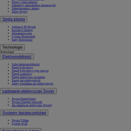
Opony i koła zimowe
Zabudowy samochodów dostawczych
Zabezpieczenia i alarmy
Sklep Toyoty
Strefa klienta
Aplikacja MyToyota
Instrukcje obsługi
Aktualizacja map
System Bluetooth®
Karty Ratownicze
Technologie
Technologie
Elektromobilność
Lider elektromobilności
Napęd hybrydowy
Napęd hybrydowy typu plug-in
Napęd wodorowy
Napęd elektryczny na baterię
Zasięg aut elektrycznych
Zalety posiadania aut elektrycznych
Ładowanie elektrycznej Toyoty
Toyota HomeCharge
Toyota Charging Network
Jak naładować elektryczną Toyotę?
Systemy bezpieczeństwa
Toyota T-Mate
System eCall