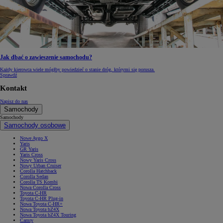
Jak dbać o zawieszenie samochodu?
Każdy kierowca wiele mógłby powiedzieć o stanie dróg, którymi się porusza.
Sprawdź
Kontakt
Napisz do nas
Samochody
Samochody
Samochody osobowe
Nowe Aygo X
Yaris
GR Yaris
Yaris Cross
Nowy Yaris Cross
Nowy Urban Cruiser
Corolla Hatchback
Corolla Sedan
Corolla TS Kombi
Nowa Corolla Cross
Toyota C-HR
Toyota C-HR Plug-in
Nowa Toyota C-HR+
Nowa Toyota bZ4X
Nowa Toyota bZ4X Touring
Camry