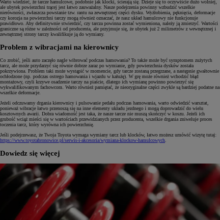
Warto wiedzieć, że tarcze hamulcowe, podobnie jak klocki, ścierają się. Dzieje się to oczywiście dużo wolniej,
ale ubytek powierzchni trącej jest łatwo zauważalny. Nasze podejrzenia powinny wzbudzić wszelkie
nierówności, zwłaszcza powstanie tzw. rantu na zewnętrznej części dysku. Wyżłobienia, pęknięcia, deformacje
czy korozja na powierzchni tarczy mogą również oznaczać, że nasz układ hamulcowy nie funkcjonuje
prawidłowo. Aby definitywnie stwierdzić, czy tarcza powinna zostać wymieniona, należy ją zmierzyć. Wartości
graniczne są różne w zależności od producenta, ale przyjmuje się, że ubytek już 2 milimetrów z wewnętrznej i
zewnętrznej strony tarczy kwalifikuje ją do wymiany.
Problem z wibracjami na kierownicy
Co zrobić, jeśli auto zaczęło nagle wibrować podczas hamowania? To także może być symptomem zużytych
tarcz, ale może przydarzyć się równie dobrze zaraz po wymianie, gdy powierzchnia dysków została
pokrzywiona. Problem taki może wystąpić w momencie, gdy tarcze zostaną przegrzane, a następnie gwałtownie
ochłodzone (np. podczas ostrego hamowania i wjazdu w kałużę). W grę może również wchodzić błąd
montażowy, czyli krzywe osadzenie tarczy na piaście, dlatego ich wymianę powinno powierzyć się
wykwalifikowanym fachowcom. Warto również pamiętać, że nieoryginalne części zwykle są bardziej podatne na
wszelkie deformacje.
Jeżeli odczuwamy drgania kierownicy i pulsowanie pedału podczas hamowania, warto odwiedzić warsztat,
ponieważ wibracje łatwo przenoszą się na inne elementy układu jezdnego i mogą doprowadzić do wielu
kosztownych awarii. Dobra wiadomość jest taka, że nasze tarcze nie muszą skończyć w koszu. Jeżeli ich
grubość wciąż mieści się w wartościach przewidzianych przez producenta, wszelkie drgania zniweluje proces
toczenia tarcz, który wyrówna ich powierzchnię.
Jeśli podejrzewasz, że Twoja Toyota wymaga wymiany tarcz lub klocków, łatwo możesz umówić wizytę tutaj:
https://www.toyotabronowice.pl/serwis-i-akcesoria/wymiana-klockow-hamulcowych
.
Dowiedz się więcej