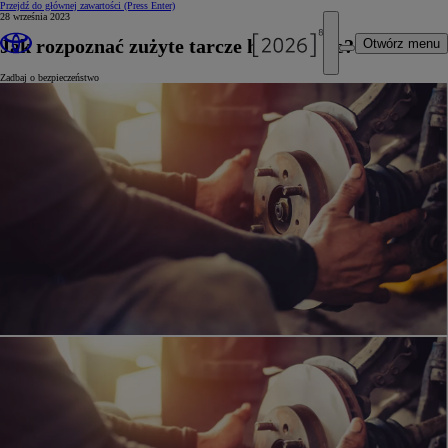
Przejdź do głównej zawartości
(Press Enter)
28 września 2023
Jak rozpoznać zużyte tarcze hamulcowe?
Otwórz menu
Zadbaj o bezpieczeństwo