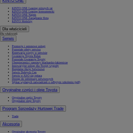
KINTO ONE
KINTO ONE Leasing niższych rat
KINTO ONE Leasing konsumencki
KINTO ONE Najem
KINTO ONE Zarządzanie flotą
KINTO Mobility
Dla właścicieli
Dla właścicieli
Serwis
Promocje i sezonowe usługi
Pozostałe oferty serwisu
Rezerwacja wizyty w serwisie
Gwarancja Toyota Relax
Pozostałe Gwarancje Toyoty
Ubezpieczenia i naprawy blacharsko-lakiernicze
Innowacyjne usługi dla Twojej wygody
Bezpłatne Akcje Serwisowe
Serwis Dobrych Cen
Serwis w ASO się opłaca
Dostęp do informacji serwisowych
Wykaz wydanych zaświadczeń o odbytym szkoleniu (pdf)
Oryginalne części i oleje Toyota
Oryginalne części Toyoty
Oryginalne oleje Toyoty
Program Sprzedaży Hurtowej Trade
Trade
Akcesoria
Oryginalne akcesoria Toyoty