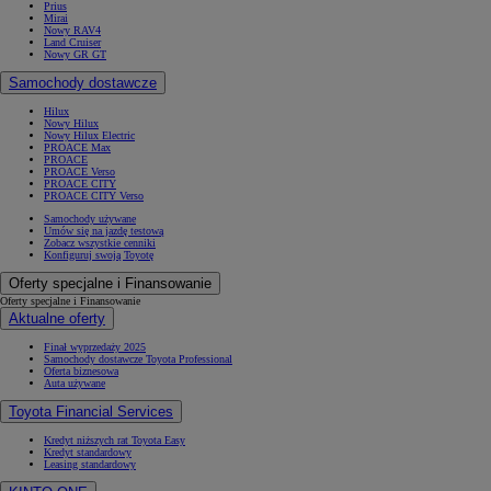
Prius
Mirai
Nowy RAV4
Land Cruiser
Nowy GR GT
Samochody dostawcze
Hilux
Nowy Hilux
Nowy Hilux Electric
PROACE Max
PROACE
PROACE Verso
PROACE CITY
PROACE CITY Verso
Samochody używane
Umów się na jazdę testową
Zobacz wszystkie cenniki
Konfiguruj swoją Toyotę
Oferty specjalne i Finansowanie
Oferty specjalne i Finansowanie
Aktualne oferty
Finał wyprzedaży 2025
Samochody dostawcze Toyota Professional
Oferta biznesowa
Auta używane
Toyota Financial Services
Kredyt niższych rat Toyota Easy
Kredyt standardowy
Leasing standardowy