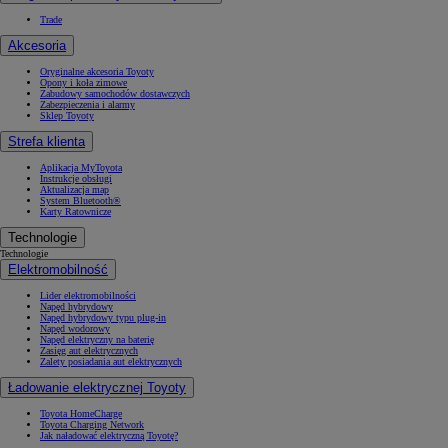
Trade
Akcesoria
Oryginalne akcesoria Toyoty
Opony i koła zimowe
Zabudowy samochodów dostawczych
Zabezpieczenia i alarmy
Sklep Toyoty
Strefa klienta
Aplikacja MyToyota
Instrukcje obsługi
Aktualizacja map
System Bluetooth®
Karty Ratownicze
Technologie
Technologie
Elektromobilność
Lider elektromobilności
Napęd hybrydowy
Napęd hybrydowy typu plug-in
Napęd wodorowy
Napęd elektryczny na baterię
Zasięg aut elektrycznych
Zalety posiadania aut elektrycznych
Ładowanie elektrycznej Toyoty
Toyota HomeCharge
Toyota Charging Network
Jak naładować elektryczną Toyotę?