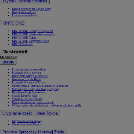
Toyota Financial Services
Kredyt niższych rat Toyota Easy
Kredyt standardowy
Leasing standardowy
KINTO ONE
KINTO ONE Leasing niższych rat
KINTO ONE Leasing konsumencki
KINTO ONE Najem
KINTO ONE Zarządzanie flotą
KINTO Mobility
Dla właścicieli
Dla właścicieli
Serwis
Promocje i sezonowe usługi
Pozostałe oferty serwisu
Rezerwacja wizyty w serwisie
Gwarancja Toyota Relax
Pozostałe Gwarancje Toyoty
Ubezpieczenia i naprawy blacharsko-lakiernicze
Innowacyjne usługi dla Twojej wygody
Bezpłatne Akcje Serwisowe
Serwis Dobrych Cen
Serwis w ASO się opłaca
Dostęp do informacji serwisowych
Wykaz wydanych zaświadczeń o odbytym szkoleniu (pdf)
Oryginalne części i oleje Toyota
Oryginalne części Toyoty
Oryginalne oleje Toyoty
Program Sprzedaży Hurtowej Trade