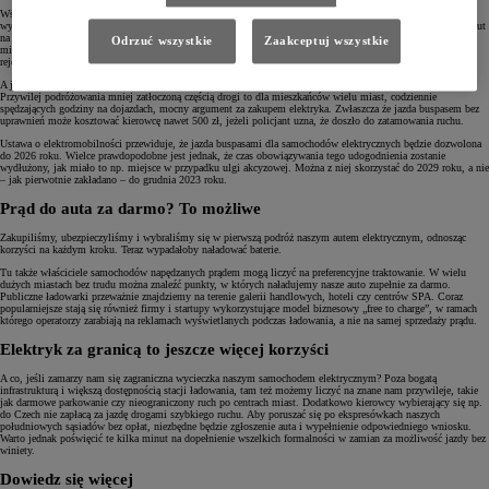
Wśród największych udogodnień oferowanych właścicielom samochodów elektrycznych bez wątpienia
wymienić należy możliwość bezpłatnego parkowania w strefach objętych opłatami. Co ciekawe, właściciele aut
na prąd nie muszą pobierać bezpłatnych biletów ani oznaczać swojego samochodu e-plakietką, jak ma to
Odrzuć wszystkie
Zaakceptuj wszystkie
miejsce np. w Niemczech. Samochód elektryczny łatwo zidentyfikować dzięki zielonym tablicom
rejestracyjnym. Tyle wystarczy, by cieszyć się postojem w ścisłym centrum bez ograniczeń i opłat.
A jeśli chcielibyśmy szybciej do wspomnianego centrum dostać, zawsze możemy skorzystać z buspasa.
Przywilej podróżowania mniej zatłoczoną częścią drogi to dla mieszkańców wielu miast, codziennie
spędzających godziny na dojazdach, mocny argument za zakupem elektryka. Zwłaszcza że jazda buspasem bez
uprawnień może kosztować kierowcę nawet 500 zł, jeżeli policjant uzna, że doszło do zatamowania ruchu.
Ustawa o elektromobilności przewiduje, że jazda buspasami dla samochodów elektrycznych będzie dozwolona
do 2026 roku. Wielce prawdopodobne jest jednak, że czas obowiązywania tego udogodnienia zostanie
wydłużony, jak miało to np. miejsce w przypadku ulgi akcyzowej. Można z niej skorzystać do 2029 roku, a nie
– jak pierwotnie zakładano – do grudnia 2023 roku.
Prąd do auta za darmo? To możliwe
Zakupiliśmy, ubezpieczyliśmy i wybraliśmy się w pierwszą podróż naszym autem elektrycznym, odnosząc
korzyści na każdym kroku. Teraz wypadałoby naładować baterie.
Tu także właściciele samochodów napędzanych prądem mogą liczyć na preferencyjne traktowanie. W wielu
dużych miastach bez trudu można znaleźć punkty, w których naładujemy nasze auto zupełnie za darmo.
Publiczne ładowarki przeważnie znajdziemy na terenie galerii handlowych, hoteli czy centrów SPA. Coraz
popularniejsze stają się również firmy i startupy wykorzystujące model biznesowy „free to charge”, w ramach
którego operatorzy zarabiają na reklamach wyświetlanych podczas ładowania, a nie na samej sprzedaży prądu.
Elektryk za granicą to jeszcze więcej korzyści
A co, jeśli zamarzy nam się zagraniczna wycieczka naszym samochodem elektrycznym? Poza bogatą
infrastrukturą i większą dostępnością stacji ładowania, tam też możemy liczyć na znane nam przywileje, takie
jak darmowe parkowanie czy nieograniczony ruch po centrach miast. Dodatkowo kierowcy wybierający się np.
do Czech nie zapłacą za jazdę drogami szybkiego ruchu. Aby poruszać się po ekspresówkach naszych
południowych sąsiadów bez opłat, niezbędne będzie zgłoszenie auta i wypełnienie odpowiedniego wniosku.
Warto jednak poświęcić te kilka minut na dopełnienie wszelkich formalności w zamian za możliwość jazdy bez
winiety.
Dowiedz się więcej