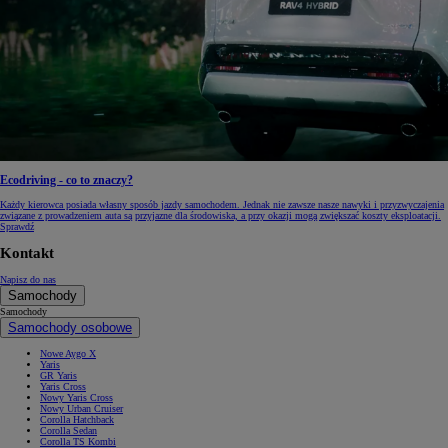
Ecodriving - co to znaczy?
Każdy kierowca posiada własny sposób jazdy samochodem. Jednak nie zawsze nasze nawyki i przyzwyczajenia
związane z prowadzeniem auta są przyjazne dla środowiska, a przy okazji mogą zwiększać koszty eksploatacji.
Sprawdź
Kontakt
Napisz do nas
Samochody
Samochody
Samochody osobowe
Nowe Aygo X
Yaris
GR Yaris
Yaris Cross
Nowy Yaris Cross
Nowy Urban Cruiser
Corolla Hatchback
Corolla Sedan
Corolla TS Kombi