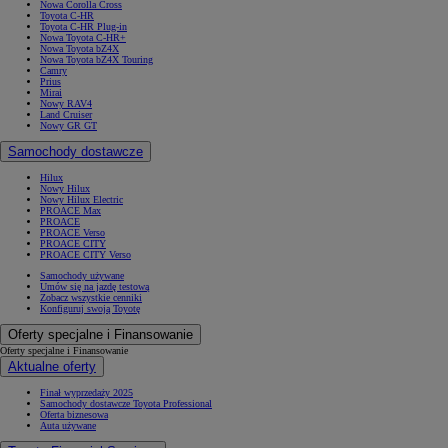
Nowa Corolla Cross
Toyota C-HR
Toyota C-HR Plug-in
Nowa Toyota C-HR+
Nowa Toyota bZ4X
Nowa Toyota bZ4X Touring
Camry
Prius
Mirai
Nowy RAV4
Land Cruiser
Nowy GR GT
Samochody dostawcze
Hilux
Nowy Hilux
Nowy Hilux Electric
PROACE Max
PROACE
PROACE Verso
PROACE CITY
PROACE CITY Verso
Samochody używane
Umów się na jazdę testową
Zobacz wszystkie cenniki
Konfiguruj swoją Toyotę
Oferty specjalne i Finansowanie
Oferty specjalne i Finansowanie
Aktualne oferty
Finał wyprzedaży 2025
Samochody dostawcze Toyota Professional
Oferta biznesowa
Auta używane