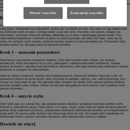
Podgrzanie starego kleju zdecydowanie ułatwi naszą pracę. W lecie najprostszym sposobem jest zaparkowanie
samochodu na słońcu, ale jeżeli aura nie sprzyja, słońce już zaszło, a my znajdujemy się np. w garażu, możemy
skorzystać z domowej suszarki do włosów. Naklejkę należy podgrzewać od wewnętrznej strony przez 2–3
minuty. Pozwoli to rozpuścić klej i sprawi, że w trakcie odrywania folii zerwiemy więcej materiału.
Odrzuć wszystkie
Zaakceptuj wszystkie
Krok 2 – podważenie i odcięcie naklejki
Gdy klej został już należycie rozgrzany, należy jak najszybciej podważyć naklejkę i zerwać ją. Aby ułatwić
sobie pracę i zminimalizować pozostałości, można użyć skrobaczki do szyb, choć lepiej do tego zadania nada
się żyletka lub nożyk do tapet, z którego należy wyjąć całe ostrze. Ostrożnie, choć pewnie, starajmy się
wprowadzić i przesunąć ostrze pod naklejką, oddzielając ją od szyby i zapobiegając rozwarstwianiu. Przy
odpowiedniej temperaturze i odrobinie szczęścia na szybie pozostanie niewielka ilość kleju. Jeżeli tak się
stanie, nie szorujmy szyby ostrzem, ponieważ możemy zostawić na niej zauważalne rysy. Pozostałości kleju
możemy pozbyć się, używając mniej inwazyjnych sposobów.
Krok 3 – usuwanie pozostałości
Skutecznym i powszechnie dostępnym środkiem, który łatwo poradzi sobie z klejem, jest benzyna
ekstrakcyjna. Jeżeli zdecydujemy się jej użyć, pamiętajmy o zabezpieczeniu deski rozdzielczej. Wylanie
benzyny na plastiki i tapicerkę może spowodować odbarwienia, które będą zdecydowanie trudniejsze i bardziej
kosztowne w usunięciu niż sama naklejka.
Jeżeli nie chcemy ryzykować, możemy użyć bezpieczniejszych, domowych środków. Opcji jest wiele: od
popularnych płynów do mycia naczyń, przez zmywacze do paznokci, spirytus, ocet, sodę oczyszczoną, sok z
cytryny czy nawet krem do rąk. Tak naprawdę każdy detergent lub środek, który zawiera odrobinę alkoholu,
powinien poradzić sobie z klejem. Dobrze też mieć pod ręką gąbkę do mycia naczyń i użyć twardszej strony
podczas szorowania.
Krok 4 – umycie szyby
Jeżeli udało nam się z usunąć klej, całą operację możemy zakończyć porządnym umyciem przedniej szyby.
Pozwoli to zlikwidować smugi i ślady palców. Co więcej, czysta i sucha szyba nie będzie tak łatwo parować
podczas dużej wilgotności powietrza, a poprawienie widoczności zdecydowanie przełoży się na bezpieczeństwo
naszej jazdy. Do umycia szyby możemy użyć domowego płynu do szyb. Na stacjach paliw znajdziemy też
dedykowane środki w płynie i nawilżane chusteczki, które zdecydowanie ułatwią to zadanie.
Dowiedz się więcej