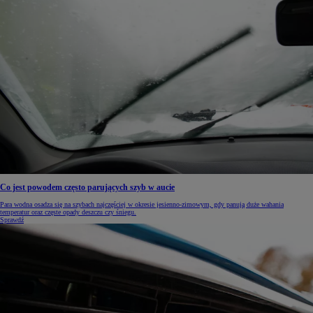
Co jest powodem często parujących szyb w aucie
Para wodna osadza się na szybach najczęściej w okresie jesienno-zimowym, gdy panują duże wahania
temperatur oraz częste opady deszczu czy śniegu.
Sprawdź