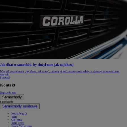
Jak dbać o samochód, by służył nam jak najdłużej
W myśl powiedzenia „jak dbasz, tak masz”, bezawaryjność naszego auta zależy w głównej mierze od nas
samych.
Sprawdź
Kontakt
Napisz do nas
Samochody
Samochody
Samochody osobowe
Nowe Aygo X
Yaris
GR Yaris
Yaris Cross
Nowy Yaris Cross