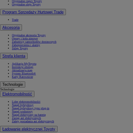
Oryginalne części Toyoty
Oryginalne oleje Toyoty
Program Sprzedaży Hurtowej Trade
Trade
Akcesoria
Oryginalne akcesoria Toyoty
Opony i koła zimowe
Zabudowy samochodów dostawczych
Zabezpieczenia i alarmy
Sklep Toyoty
Strefa klienta
Aplikacja MyToyota
Instrukcje obsługi
Aktualizacja map
System Bluetooth®
Karty Ratownicze
Technologie
Technologie
Elektromobilność
Lider elektromobilności
Napęd hybrydowy
Napęd hybrydowy typu plug-in
Napęd wodorowy
Napęd elektryczny na baterię
Zasięg aut elektrycznych
Zalety posiadania aut elektrycznych
Ładowanie elektrycznej Toyoty