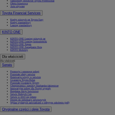
Samochody dostawcze Toyota Professional
Oferta biznesowa
Auta używane
Toyota Financial Services
Kredyt niższych rat Toyota Easy
Kredyt standardowy
Leasing standardowy
KINTO ONE
KINTO ONE Leasing niższych rat
KINTO ONE Leasing konsumencki
KINTO ONE Najem
KINTO ONE Zarządzanie flotą
KINTO Mobility
Dla właścicieli
Dla właścicieli
Serwis
Promocje i sezonowe usługi
Pozostałe oferty serwisu
Rezerwacja wizyty w serwisie
Gwarancja Toyota Relax
Pozostałe Gwarancje Toyoty
Ubezpieczenia i naprawy blacharsko-lakiernicze
Innowacyjne usługi dla Twojej wygody
Bezpłatne Akcje Serwisowe
Serwis Dobrych Cen
Serwis w ASO się opłaca
Dostęp do informacji serwisowych
Wykaz wydanych zaświadczeń o odbytym szkoleniu (pdf)
Oryginalne części i oleje Toyota