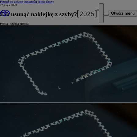
Przejdź do głównej zawartości
(Press Enter)
22 maja 2023
Jak usunąć naklejkę z szyby?
Otwórz menu
Prosta i szybka metoda