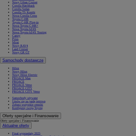
Nowy Urban Cruiser
Corolla Hatchback
Corolla Sedan
Corolla TS Kombi
Nowa Corolla Cross
Toyota C-HR
Toyota C-HR Plug-in
Nowa Toyota C-HR+
Nowa Toyota bZ4X
Nowa Toyota bZ4X Touring
Camry
Prius
Mirai
Nowy RAV4
Land Cruiser
Nowy GR GT
Samochody dostawcze
Hilux
Nowy Hilux
Nowy Hilux Electric
PROACE Max
PROACE
PROACE Verso
PROACE CITY
PROACE CITY Verso
Samochody używane
Umów się na jazdę testową
Zobacz wszystkie cenniki
Konfiguruj swoją Toyotę
Oferty specjalne i Finansowanie
Oferty specjalne i Finansowanie
Aktualne oferty
Finał wyprzedaży 2025