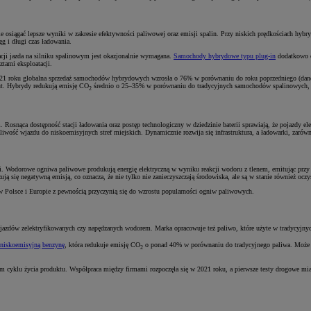
ie osiągać lepsze wyniki w zakresie efektywności paliwowej oraz emisji spalin. Przy niskich prędkościach hybr
g i długi czas ładowania.
acji jazda na silniku spalinowym jest okazjonalnie wymagana.
Samochody hybrydowe typu plug-in
dodatkowo of
ztami eksploatacji.
2021 roku globalna sprzedaż samochodów hybrydowych wzrosła o 76% w porównaniu do roku poprzedniego (dane 
ut. Hybrydy redukują emisję CO
średnio o 25–35% w porównaniu do tradycyjnych samochodów spalinowych, c
2
snąca dostępność stacji ładowania oraz postęp technologiczny w dziedzinie baterii sprawiają, że pojazdy elekt
iwość wjazdu do niskoemisyjnych stref miejskich. Dynamicznie rozwija się infrastruktura, a ładowarki, zarówn
łości. Wodorowe ogniwa paliwowe produkują energię elektryczną w wyniku reakcji wodoru z tlenem, emitując p
ują się negatywną emisją, co oznacza, że nie tylko nie zanieczyszczają środowiska, ale są w stanie również oczy
i w Polsce i Europie z pewnością przyczynią się do wzrostu popularności ogniw paliwowych.
ojazdów zelektryfikowanych czy napędzanych wodorem. Marka opracowuje też paliwo, które użyte w tradycyjnyc
 niskoemisyjną benzynę
, która redukuje emisję CO
o ponad 40% w porównaniu do tradycyjnego paliwa. Może 
2
m cyklu życia produktu. Współpraca między firmami rozpoczęła się w 2021 roku, a pierwsze testy drogowe mi