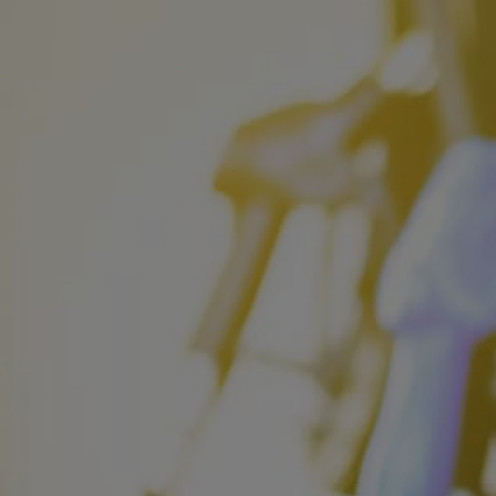
Od
105 300 zł
Corolla Hatchback
HYBRID