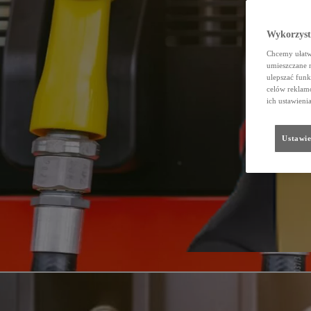
Wykorzystu
Chcemy ułatwi
umieszczane 
ulepszać funk
celów reklamo
ich ustawieni
Ustawie