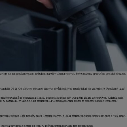
yjrzyjmy się najpopularniejszym rodzajom napędów alternatywnych, które możemy spotkać na polskich drogach.
zapłacić 70 gr. Co ciekawe, stosunek cen tych dwóch paliw od trzech dekad nie zmienił się. Popularny „gaz”
u może prowadzić do przegrzania silnika, pęknięcia głowicy czy wypalenia gniazd zaworowych. Kolejną, dość
 w bagażniku. Właściciele aut zasilanych LPG zapłacą również drożej za coroczne badanie techniczne.
aktycznie zerową ilość tlenków azotu i cząstek stałych. Silniki zasilane metanem pracują również o 40% ciszej.
 które są trzykrotnie cięższe od tych, w których przechowywany jest propan-butan.