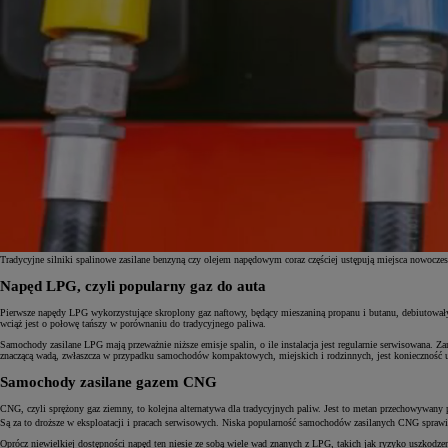
Tradycyjne silniki spalinowe zasilane benzyną czy olejem napędowym coraz częściej ustępują miejsca nowocz
Napęd LPG, czyli popularny gaz do auta
Od
81 900 zł
Pierwsze napędy LPG wykorzystujące skroplony gaz naftowy, będący mieszaniną propanu i butanu, debiutowały n
wciąż jest o połowę tańszy w porównaniu do tradycyjnego paliwa.
Yaris Cross
Samochody zasilane LPG mają przeważnie niższe emisje spalin, o ile instalacja jest regularnie serwisowana. Z
HYBRID
znaczącą wadą, zwłaszcza w przypadku samochodów kompaktowych, miejskich i rodzinnych, jest konieczność umi
Samochody zasilane gazem CNG
CNG, czyli sprężony gaz ziemny, to kolejna alternatywa dla tradycyjnych paliw. Jest to metan przechowywan
Są za to droższe w eksploatacji i pracach serwisowych. Niska popularność samochodów zasilanych CNG sprawia, 
Oprócz niewielkiej dostępności napęd ten niesie ze sobą wiele wad znanych z LPG, takich jak ryzyko uszkodzeni