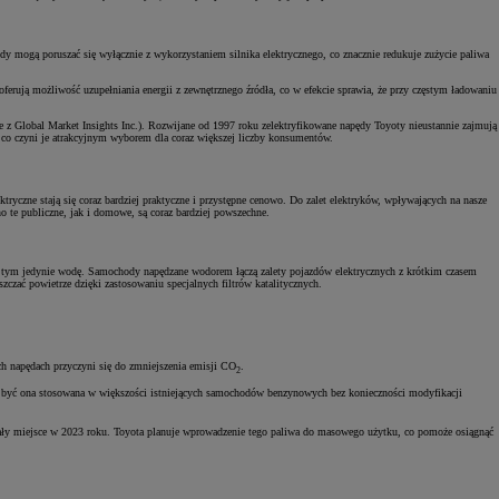
ydy mogą poruszać się wyłącznie z wykorzystaniem silnika elektrycznego, co znacznie redukuje zużycie paliwa
erują możliwość uzupełniania energii z zewnętrznego źródła, co w efekcie sprawia, że przy częstym ładowaniu
z Global Market Insights Inc.). Rozwijane od 1997 roku zelektryfikowane napędy Toyoty nieustannie zajmują
o czyni je atrakcyjnym wyborem dla coraz większej liczby konsumentów.
ryczne stają się coraz bardziej praktyczne i przystępne cenowo. Do zalet elektryków, wpływających na nasze
o te publiczne, jak i domowe, są coraz bardziej powszechne.
rzy tym jedynie wodę. Samochody napędzane wodorem łączą zalety pojazdów elektrycznych z krótkim czasem
szczać powietrze dzięki zastosowaniu specjalnych filtrów katalitycznych.
h napędach przyczyni się do zmniejszenia emisji CO
.
2
być ona stosowana w większości istniejących samochodów benzynowych bez konieczności modyfikacji
ały miejsce w 2023 roku. Toyota planuje wprowadzenie tego paliwa do masowego użytku, co pomoże osiągnąć