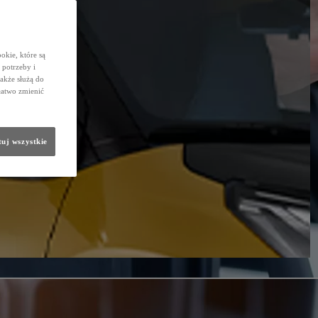
okie, które są
potrzeby i
także służą do
łatwo zmienić
uj wszystkie