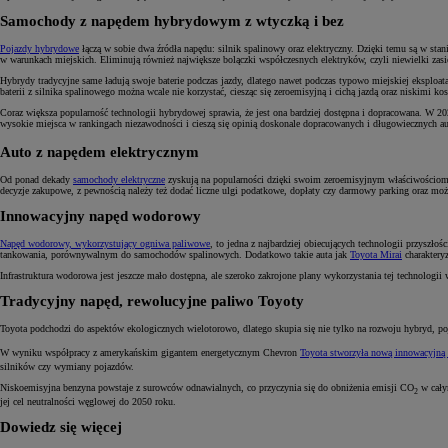
Samochody z napędem hybrydowym z wtyczką i bez
Pojazdy hybrydowe
łączą w sobie dwa źródła napędu: silnik spalinowy oraz elektryczny. Dzięki temu są w stan
w warunkach miejskich. Eliminują również największe bolączki współczesnych elektryków, czyli niewielki zasię
Hybrydy tradycyjne same ładują swoje baterie podczas jazdy, dlatego nawet podczas typowo miejskiej eksploat
baterii z silnika spalinowego można wcale nie korzystać, ciesząc się zeroemisyjną i cichą jazdą oraz niskimi kos
Coraz większa popularność technologii hybrydowej sprawia, że jest ona bardziej dostępna i dopracowana. W 
wysokie miejsca w rankingach niezawodności i cieszą się opinią doskonale dopracowanych i długowiecznych a
Auto z napędem elektrycznym
Od ponad dekady
samochody elektryczne
zyskują na popularności dzięki swoim zeroemisyjnym właściwościom. Ro
decyzje zakupowe, z pewnością należy też dodać liczne ulgi podatkowe, dopłaty czy darmowy parking oraz możl
Innowacyjny napęd wodorowy
Napęd wodorowy, wykorzystujący ogniwa paliwowe
, to jedna z najbardziej obiecujących technologii przysz
tankowania, porównywalnym do samochodów spalinowych. Dodatkowo takie auta jak
Toyota Mirai
charakteryz
Infrastruktura wodorowa jest jeszcze mało dostępna, ale szeroko zakrojone plany wykorzystania tej technologi
Tradycyjny napęd, rewolucyjne paliwo Toyoty
Toyota podchodzi do aspektów ekologicznych wielotorowo, dlatego skupia się nie tylko na rozwoju hybryd, p
W wyniku współpracy z amerykańskim gigantem energetycznym Chevron
Toyota stworzyła nową innowacyjną
silników czy wymiany pojazdów.
Niskoemisyjna benzyna powstaje z surowców odnawialnych, co przyczynia się do obniżenia emisji CO
w cały
2
jej cel neutralności węglowej do 2050 roku.
Dowiedz się więcej