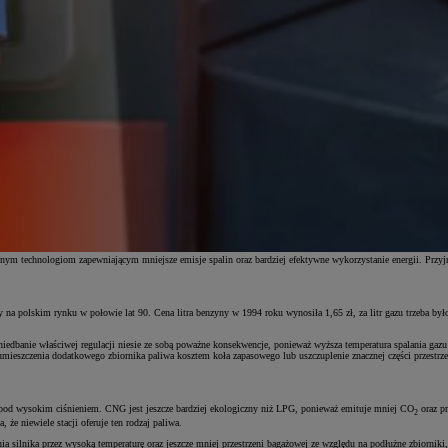
esnym technologiom zapewniającym mniejsze emisje spalin oraz bardziej efektywne wykorzystanie energii. Prz
a polskim rynku w połowie lat 90. Cena litra benzyny w 1994 roku wynosiła 1,65 zł, za litr gazu trzeba było 
aniedbanie właściwej regulacji niesie ze sobą poważne konsekwencje, ponieważ wyższa temperatura spalania gaz
eszczenia dodatkowego zbiornika paliwa kosztem koła zapasowego lub uszczuplenie znacznej części przestrzeni
y pod wysokim ciśnieniem. CNG jest jeszcze bardziej ekologiczny niż LPG, ponieważ emituje mniej CO
oraz pr
2
że niewiele stacji oferuje ten rodzaj paliwa.
a silnika przez wysoką temperaturę oraz jeszcze mniej przestrzeni bagażowej ze względu na podłużne zbiorniki,