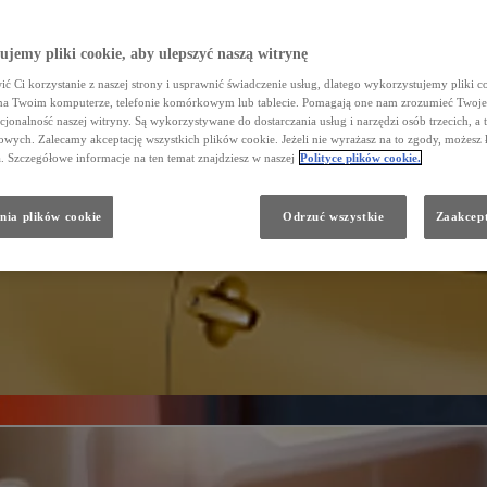
jemy pliki cookie, aby ulepszyć naszą witrynę
ć Ci korzystanie z naszej strony i usprawnić świadczenie usług, dlatego wykorzystujemy pliki co
na Twoim komputerze, telefonie komórkowym lub tablecie. Pomagają one nam zrozumieć Twoje 
cjonalność naszej witryny. Są wykorzystywane do dostarczania usług i narzędzi osób trzecich, a 
wych. Zalecamy akceptację wszystkich plików cookie. Jeżeli nie wyrażasz na to zgody, możesz 
a. Szczegółowe informacje na ten temat znajdziesz w naszej
Polityce plików cookie.
nia plików cookie
Odrzuć wszystkie
Zaakcept