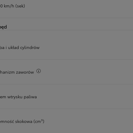
00 km/h (sek)
pęd
ba i układ cylindrów
Więcej informacji
hanizm zaworów
tem wtrysku paliwa
emność skokowa (cm³)