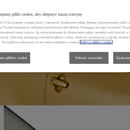
jemy pliki cookie, aby ulepszyć naszą witrynę
ć Ci korzystanie z naszej strony i usprawnić świadczenie usług, dlatego wykorzystujemy pliki co
na Twoim komputerze, telefonie komórkowym lub tablecie. Pomagają one nam zrozumieć Twoje 
cjonalność naszej witryny. Są wykorzystywane do dostarczania usług i narzędzi osób trzecich, a 
wych. Zalecamy akceptację wszystkich plików cookie. Jeżeli nie wyrażasz na to zgody, możesz 
a. Szczegółowe informacje na ten temat znajdziesz w naszej
Polityce plików cookie.
nia plików cookie
Odrzuć wszystkie
Zaakcept