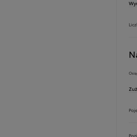
Wy
Lic
N
Osią
Zuż
Poj
Poz