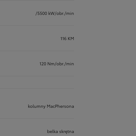
/5500 kW/obr./min
116 KM
120 Nm/obr./min
kolumny MacPhersona
belka skrętna