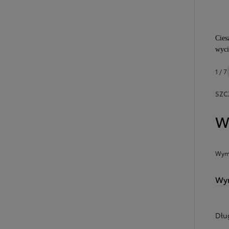
Cies
wyci
1 / 7
SZC
W
Wymi
Wym
Dłu