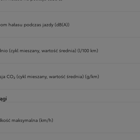
iom hałasu podczas jazdy (dB(A))
nio (cykl mieszany, wartość średnia) (l/100 km)
sja CO₂ (cykl mieszany, wartość średnia) (g/km)
ągi
dkość maksymalna (km/h)