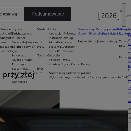
ę testową
Podsumowanie
Praca w Toyocie
Strefa klienta
Świętujemy 35 lat Toyoty w Polsce
Toyota Central Europ
Zarządza
sing niższych rat
Dołącz do nas
Aplikacja MyToyota
Odkryj 35 wyjątkowych ofert
Skontaktuj się z nam
Komfort 
Ak
asing konsumencki
Kontakt
Instrukcje obsługi
pr
Umów się na jazdę testową
Zapytaj 
ajem
Skontaktuj się z nami
Aktualizacja map
Ce
floty
ządzanie flotą
Salony i serwisy Toyoty
System Bluetooth®
ws
y
Technologie
Karty Ratownicze
mo
Innowacje
Toyota Collection
Kalkulat
S
Toyota T-Mate
Kolekcje Toyoty
do
Motorsport
Kolekcje Toyoty Gazoo Racing
To
System eCall
FAQ
przy złej
Tempomat: Pełn
Pr
Cyfrowy opiekun auta
Najczęściej zadawane pytania
Of
Ładowanie
Wykaz wydanych zaświadczeń o odbytym szkoleniu (pdf)
KI
Connected
fi
S
Utrzymuj bezpieczną odległość od 
u
in
spowalnia pojazd do zatrzymania i 
w
U
si
ja
te