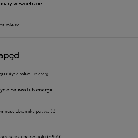
miary wewnętrzne
zba miejsc
apęd
gi i zużycie paliwa lub energii
ycie paliwa lub energii
emność zbiornika paliwa (l)
iom hałasu na postoju (dB(A))