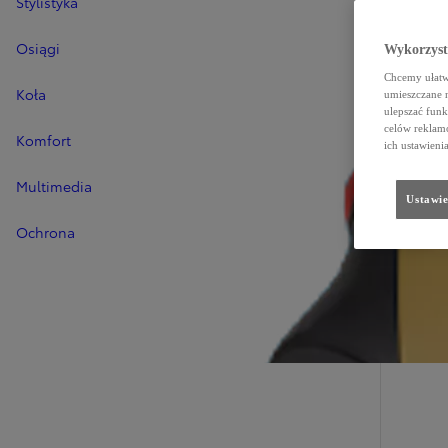
Stylistyka
Osiągi
Wykorzystu
Chcemy ułatwi
Koła
umieszczane 
ulepszać funk
celów reklamo
Komfort
ich ustawieni
Multimedia
Ustawie
Ochrona