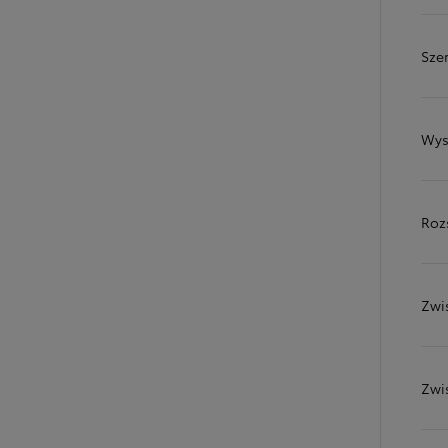
Sze
Wys
Roz
Zwi
Od
81 900 zł
Yaris Cross
HYBRID
Zwi