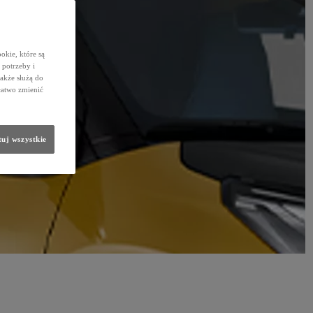
okie, które są
potrzeby i
także służą do
łatwo zmienić
uj wszystkie