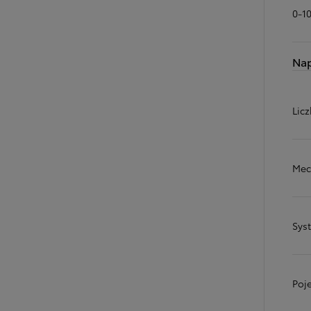
0-1
Na
Licz
Mec
Sys
Poj