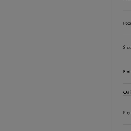
Poz
Śred
Emi
Osi
Prę