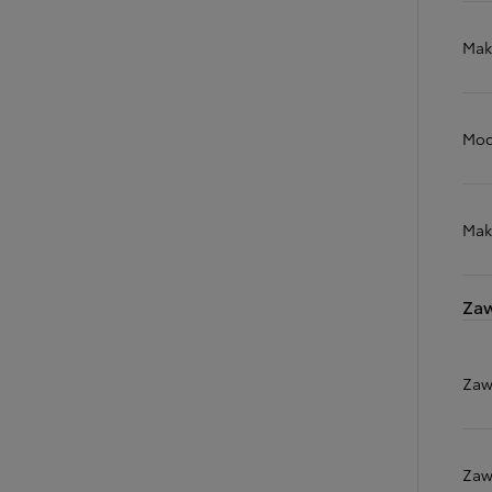
Mak
Od
105 300 zł
Corolla Hatchback
Moc
HYBRID
Mak
Zaw
Zaw
Zaw