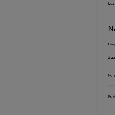
Lic
N
Osią
Zuż
Poj
Od
81 900 zł
Yaris Cross
HYBRID
Poz