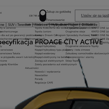
Zakup za gotówkę
kt
Umów się na jazd
130 749 zł
Finansowanie
Kluby dla dzieci i młodzieży
Ekobonus dla hybryd Toyoty
Oryginalne części i oleje Toyoty
KINTO ONE
zne
SUV i Terenowe
Rodzinne
Hybrydowe Plug-in
Dostawcze
ty w serwisie
Toyota Kids
Oferta dla osób z niepełnosprawnościami
Oryginalne części
KINTO ONE Lea
sy
 mechanicznego
Toyota Juniors
Oryginalne oleje
KINTO ONE Le
a dla aut po gwarancji podstawowej
Konkurs Dream Car
Program Sprzedaży Hurtowej Trade
KINTO ONE N
pecyfikacja PROACE CITY ACTIVE
blacharsko-lakierniczego
Elektromobilność
Trade
KINTO ONE Zar
ugi sezonowe
Lider elektromobilności
Akcesoria
KINTO Mobilit
ty
Napęd hybrydowy
Oryginalne akcesoria Toyoty
e serwisowe
Napęd hybrydowy typu plug-in
Opony i koła zimowe
 serwisowa Takata
Napęd wodorowy
Zabudowy samochodów dostawczych
 przypadku awarii lub kolizji
Napęd elektryczny na baterię
Zabezpieczenia i alarmy
niczne
Zasięg aut elektrycznych
Sklep Toyoty
wygody Klientów
Zalety posiadania aut elektrycznych
Aktualności
Nowości i wydarzenia
Newsletter
Porady
Regulacje CAFE