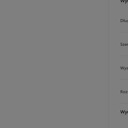
Wym
Dłu
Sze
Wys
Roz
Wy