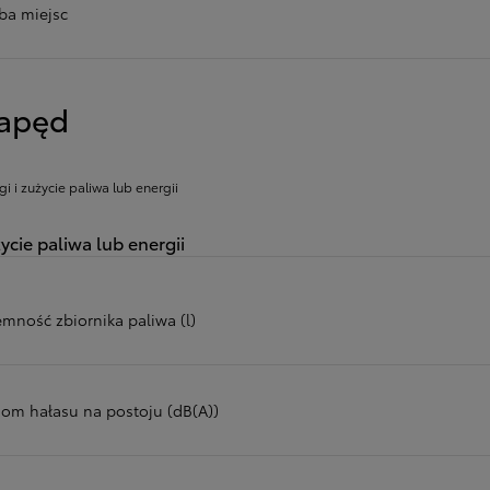
zba miejsc
apęd
gi i zużycie paliwa lub energii
ycie paliwa lub energii
emność zbiornika paliwa (l)
iom hałasu na postoju (dB(A))