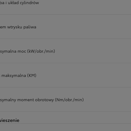
ba i układ cylindrów
tem wtrysku paliwa
symalna moc (kW/obr./min)
 maksymalna (KM)
symalny moment obrotowy (Nm/obr./min)
ieszenie