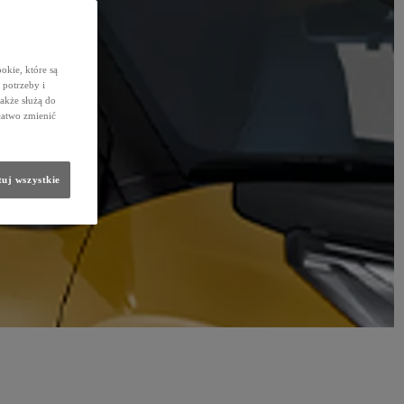
okie, które są
potrzeby i
także służą do
łatwo zmienić
uj wszystkie