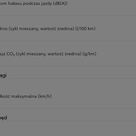
iom hałasu podczas jazdy (dB(A))
nio (cykl mieszany, wartość średnia) (l/100 km)
sja CO₂ (cykl mieszany, wartość średnia) (g/km)
ągi
dkość maksymalna (km/h)
pęd