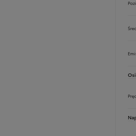
Poz
Śred
Emi
Osi
Prę
Na