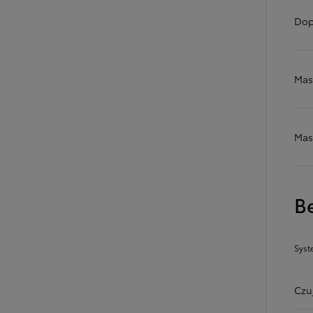
Dop
Od
105 300 zł
Corolla Hatchback
Mas
HYBRID
Mas
B
Syst
Czu