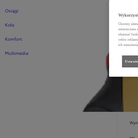
Osiągi
Wykorzystu
Koła
Chcemy ułatwi
umieszczane 
ulepszać funk
Komfort
celów reklamo
ich ustawieni
Multimedia
Ustawie
SZC
W
Wymi