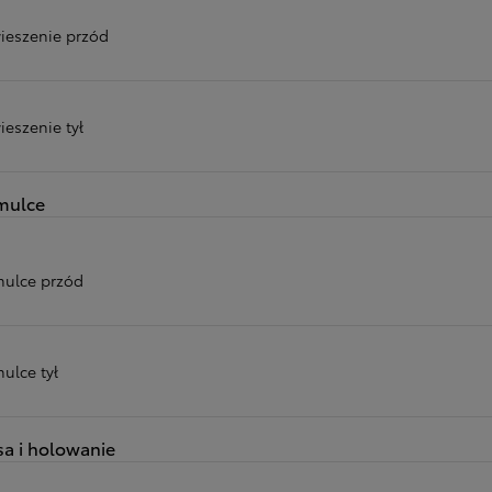
ieszenie przód
ieszenie tył
mulce
ulce przód
ulce tył
a i holowanie