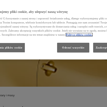
jemy pliki cookie, aby ulepszyć naszą witrynę
ć Ci korzystanie z naszej strony i usprawnić świadczenie usług, dlatego wykorzystujemy pliki co
na Twoim komputerze, telefonie komórkowym lub tablecie. Pomagają one nam zrozumieć Twoje 
cjonalność naszej witryny. Są wykorzystywane do dostarczania usług i narzędzi osób trzecich, a 
wych. Zalecamy akceptację wszystkich plików cookie. Jeżeli nie wyrażasz na to zgody, możesz 
a. Szczegółowe informacje na ten temat znajdziesz w naszej
Polityce plików cookie.
nia plików cookie
Odrzuć wszystkie
Zaakcept
ZEGÓŁOWE DANE
ymiary
ary i masy