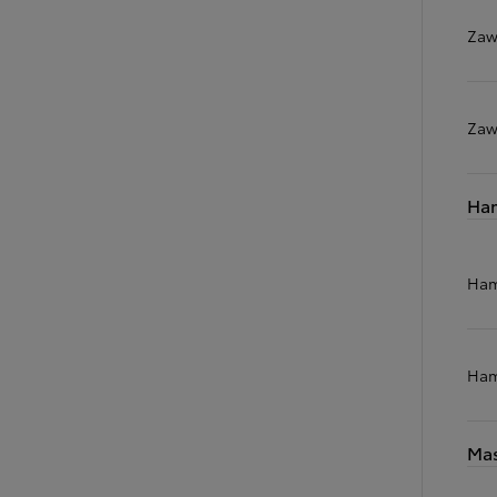
Zaw
Zaw
Ha
Ham
Ham
Mas