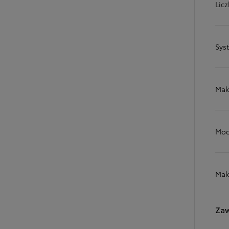
Licz
Sys
Mak
Moc
Mak
Zaw