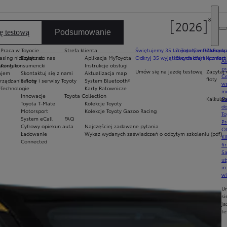
ę testową
Podsumowanie
Praca w Toyocie
Strefa klienta
Świętujemy 35 lat Toyoty w Polsce
Toyota Central Europ
Zarządza
sing niższych rat
Dołącz do nas
Aplikacja MyToyota
Odkryj 35 wyjątkowych ofert
Skontaktuj się z nam
Komfort 
Ak
asing konsumencki
Kontakt
Instrukcje obsługi
pr
Umów się na jazdę testową
Zapytaj 
ajem
Skontaktuj się z nami
Aktualizacja map
Ce
floty
ządzanie flotą
Salony i serwisy Toyoty
System Bluetooth®
ws
y
Technologie
Karty Ratownicze
mo
Innowacje
Toyota Collection
Kalkulat
S
Toyota T-Mate
Kolekcje Toyoty
do
Motorsport
Kolekcje Toyoty Gazoo Racing
To
System eCall
FAQ
Pr
Cyfrowy opiekun auta
Najczęściej zadawane pytania
Of
Ładowanie
Wykaz wydanych zaświadczeń o odbytym szkoleniu (pdf)
KI
Connected
fi
S
u
in
w
U
si
ja
te