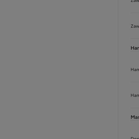
Zaw
Ha
Ham
Ham
Mas
Dop