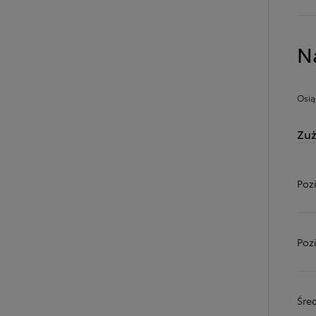
N
Osią
Zuż
Poz
Od
81 900 zł
Yaris Cross
Poz
HYBRID
Śred