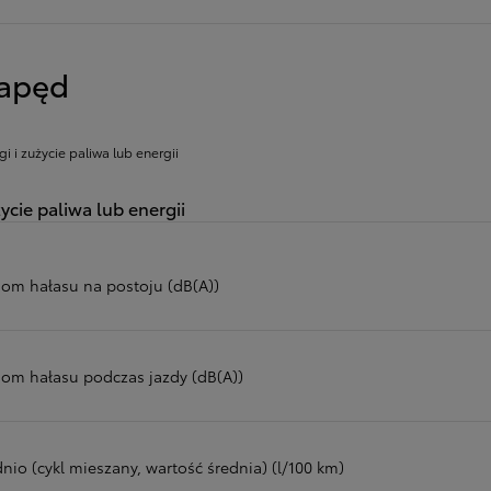
apęd
gi i zużycie paliwa lub energii
ycie paliwa lub energii
iom hałasu na postoju (dB(A))
iom hałasu podczas jazdy (dB(A))
nio (cykl mieszany, wartość średnia) (l/100 km)