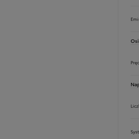
Emi
Osi
Prę
Na
Licz
Sys