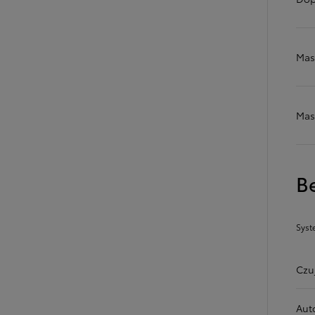
Mas
Od
105 300 zł
Corolla Hatchback
HYBRID
Mas
B
Syst
Czu
Aut