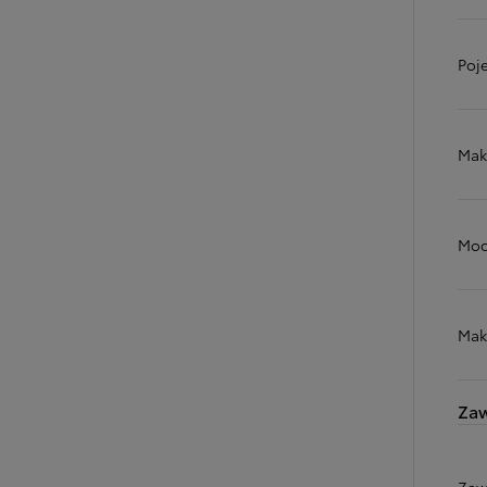
Poj
Mak
Moc
Mak
Zaw
Zaw