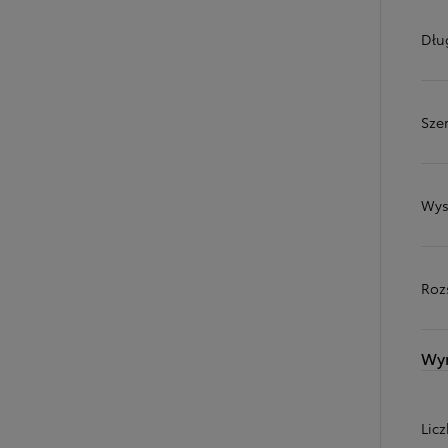
Dłu
Sze
Wys
Roz
Wy
Lic