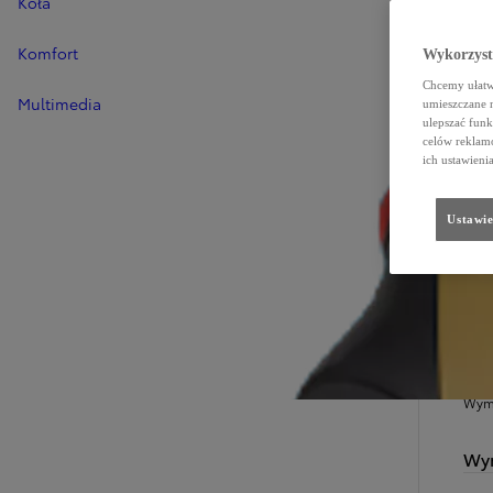
Koła
Komfort
Wykorzystu
Chcemy ułatwi
Multimedia
umieszczane 
ulepszać funk
celów reklamo
ich ustawieni
Ustawie
SZC
W
Wymi
Wym