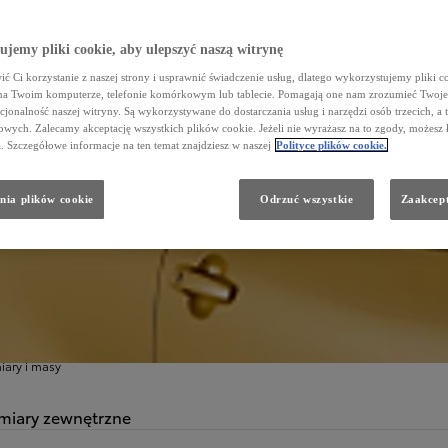
jemy pliki cookie, aby ulepszyć naszą witrynę
ć Ci korzystanie z naszej strony i usprawnić świadczenie usług, dlatego wykorzystujemy pliki co
na Twoim komputerze, telefonie komórkowym lub tablecie. Pomagają one nam zrozumieć Twoje 
cjonalność naszej witryny. Są wykorzystywane do dostarczania usług i narzędzi osób trzecich, a 
wych. Zalecamy akceptację wszystkich plików cookie. Jeżeli nie wyrażasz na to zgody, możesz 
a. Szczegółowe informacje na ten temat znajdziesz w naszej
Polityce plików cookie.
nia plików cookie
Odrzuć wszystkie
Zaakcept
ZEGÓŁOWE DANE
ymiary
ary i masy
iary zewnętrzne