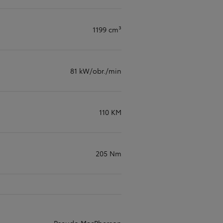
1199 cm³
81 kW/obr./min
110 KM
205 Nm
Pseudo MacPherson