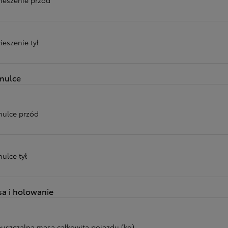
ieszenie tył
mulce
ulce przód
ulce tył
a i holowanie
uszczalna masa całkowita pojazdu (kg)