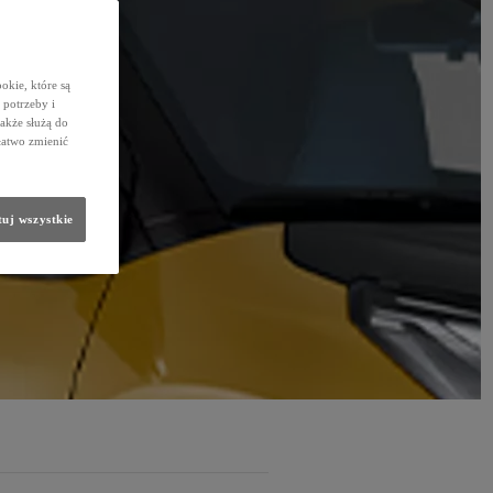
okie, które są
potrzeby i
także służą do
łatwo zmienić
uj wszystkie