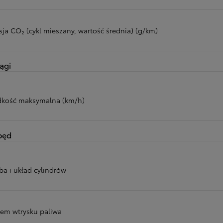
sja CO₂ (cykl mieszany, wartość średnia) (g/km)
ągi
dkość maksymalna (km/h)
pęd
ba i układ cylindrów
tem wtrysku paliwa