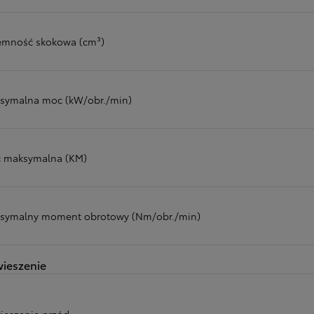
emność skokowa (cm³)
symalna moc (kW/obr./min)
 maksymalna (KM)
symalny moment obrotowy (Nm/obr./min)
ieszenie
ieszenie przód