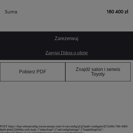
Suma
180 400 zł
Zarezerwuj
Zapytaj Dilera o ofertę
Znajdź salon i serwis
Pobierz PDF
Toyoty
POST https://dxp-webcarconfig.toyota-europe.com/v1/car-config/pl/pl?path=configure/d27a100c-76fc-4d03-
8ed4-ab4a152b09da with body {"reduxState":{"carConfigSettings":{"loadedStepUrls":
{"configure":"https://www.toyotabronowice.pl/nowe-samochody/prius-