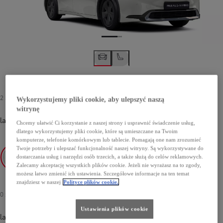
2 500 zł
-
3 500 zł
Wykorzystujemy pliki cookie, aby ulepszyć naszą
witrynę
lakier metalizowany
-
089 Platinum White Pearl
3 500 zł
Chcemy ułatwić Ci korzystanie z naszej strony i usprawnić świadczenie usług,
dlatego wykorzystujemy pliki cookie, które są umieszczane na Twoim
komputerze, telefonie komórkowym lub tablecie. Pomagają one nam zrozumieć
Twoje potrzeby i ulepszać funkcjonalność naszej witryny. Są wykorzystywane do
dostarczania usług i narzędzi osób trzecich, a także służą do celów reklamowych.
Zalecamy akceptację wszystkich plików cookie. Jeżeli nie wyrażasz na to zgody,
089 Platinum White Pearl
3U5 Imperial Red
1L0 Shimmering Silver
5C5 Mustard
1M2 Storm Grey
229 Neutral Black
możesz łatwo zmienić ich ustawienia. Szczegółowe informacje na ten temat
znajdziesz w naszej
Polityce plików cookie.
0 zł
Ustawienia plików cookie
lakier podstawowy