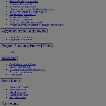
Rezerwacja wizyty w serwisie
Gwarancja Toyota Relax
Pozostałe Gwarancje Toyoty
Ubezpieczenia i naprawy blacharsko-lakiernicze
Innowacyjne usługi dla Twojej wygody
Bezpłatne Akcje Serwisowe
Serwis Dobrych Cen
Serwis w ASO się opłaca
Dostęp do informacji serwisowych
Wykaz wydanych zaświadczeń o odbytym szkoleniu (pdf)
Oryginalne części i oleje Toyota
Oryginalne części Toyoty
Oryginalne oleje Toyoty
Program Sprzedaży Hurtowej Trade
Trade
Akcesoria
Oryginalne akcesoria Toyoty
Opony i koła zimowe
Zabudowy samochodów dostawczych
Zabezpieczenia i alarmy
Sklep Toyoty
Strefa klienta
Aplikacja MyToyota
Instrukcje obsługi
Aktualizacja map
System Bluetooth®
Karty Ratownicze
Technologie