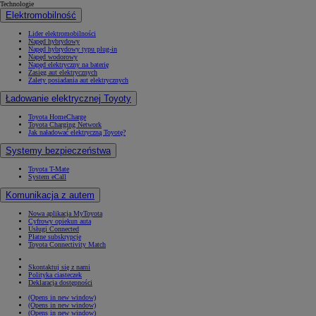
Technologie
Elektromobilność
Lider elektromobilności
Napęd hybrydowy
Napęd hybrydowy typu plug-in
Napęd wodorowy
Napęd elektryczny na baterię
Zasięg aut elektrycznych
Zalety posiadania aut elektrycznych
Ładowanie elektrycznej Toyoty
Toyota HomeCharge
Toyota Charging Network
Jak naładować elektryczną Toyotę?
Systemy bezpieczeństwa
Toyota T-Mate
System eCall
Komunikacja z autem
Nowa aplikacja MyToyota
Cyfrowy opiekun auta
Usługi Connected
Płatne subskrypcje
Toyota Connectivity Match
Skontaktuj się z nami
Polityka ciasteczek
Deklaracja dostępności
(Opens in new window)
(Opens in new window)
(Opens in new window)