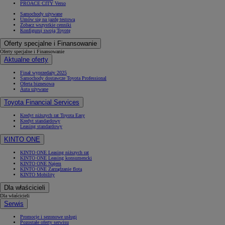
PROACE CITY Verso
Samochody używane
Umów się na jazdę testową
Zobacz wszystkie cenniki
Konfiguruj swoją Toyotę
Oferty specjalne i Finansowanie
Oferty specjalne i Finansowanie
Aktualne oferty
Finał wyprzedaży 2025
Samochody dostawcze Toyota Professional
Oferta biznesowa
Auta używane
Toyota Financial Services
Kredyt niższych rat Toyota Easy
Kredyt standardowy
Leasing standardowy
KINTO ONE
KINTO ONE Leasing niższych rat
KINTO ONE Leasing konsumencki
KINTO ONE Najem
KINTO ONE Zarządzanie flotą
KINTO Mobility
Dla właścicieli
Dla właścicieli
Serwis
Promocje i sezonowe usługi
Pozostałe oferty serwisu