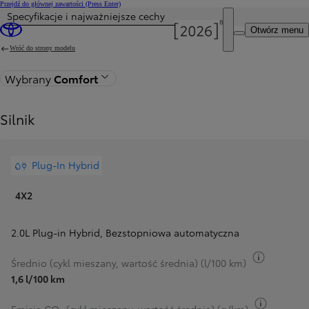
Przejdź do głównej zawartości
(Press Enter)
Specyfikacje i najważniejsze cechy
Cena została zaktualizowana Cena Twojej konfiguracji została zmieniona na 180 400 zł.
Otwórz menu
Wróć do strony modelu
Wybrany
Comfort
Silnik
Plug-In Hybrid
4X2
2.0L Plug-in Hybrid
,
Bezstopniowa automatyczna
Przełącz 
Średnio (cykl mieszany, wartość średnia) (l/100 km)
1,6 l/100 km
Przełącz