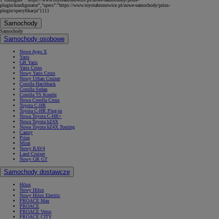
plugin/konfigurator","specs":"https://www.toyotabronowice.pl/nowe-samochody/prius-
plugin/specyfikacja"}}}}
Samochody
Samochody
Samochody osobowe
Nowe Aygo X
Yaris
GR Yaris
Yaris Cross
Nowy Yaris Cross
Nowy Urban Cruiser
Corolla Hatchback
Corolla Sedan
Corolla TS Kombi
Nowa Corolla Cross
Toyota C-HR
Toyota C-HR Plug-in
Nowa Toyota C-HR+
Nowa Toyota bZ4X
Nowa Toyota bZ4X Touring
Camry
Prius
Mirai
Nowy RAV4
Land Cruiser
Nowy GR GT
Samochody dostawcze
Hilux
Nowy Hilux
Nowy Hilux Electric
PROACE Max
PROACE
PROACE Verso
PROACE CITY