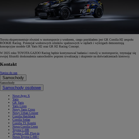
Toyota eksperymentuje również w motorsporcie z wodorem, czego przykładem jest GR Corolla H2 zespołu
ROOKIE Racing. Potencjał wodorowych silników spalinowych w rajdach i wyścigach demonstrują
koncepcyjne modele GR Yaris H2 oraz GR H2 Racing Concept.
W 2025 roku TOYOTA GAZOO Racing będzie kontynuować badania i rozwój w motorsporcie, trzymając się
swojej filozofii doskonalenia samochodów poprzez rywalizację i skupienie na doświadczeniach kierowcy.
Kontakt
Napisz do nas
Samochody
Samochody
Samochody osobowe
Nowe Aygo X
Yaris
GR Yaris
Yaris Cross
Nowy Yaris Cross
Nowy Urban Cruiser
Corolla Hatchback
Corolla Sedan
Corolla TS Kombi
Nowa Corolla Cross
Toyota C-HR
Toyota C-HR Plug-in
Nowa Toyota C-HR+