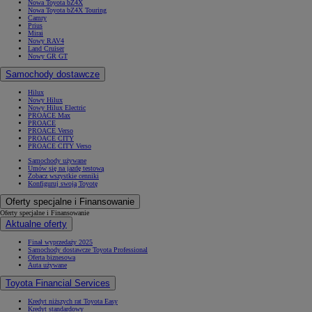
Nowa Toyota bZ4X
Nowa Toyota bZ4X Touring
Camry
Prius
Mirai
Nowy RAV4
Land Cruiser
Nowy GR GT
Samochody dostawcze
Hilux
Nowy Hilux
Nowy Hilux Electric
PROACE Max
PROACE
PROACE Verso
PROACE CITY
PROACE CITY Verso
Samochody używane
Umów się na jazdę testową
Zobacz wszystkie cenniki
Konfiguruj swoją Toyotę
Oferty specjalne i Finansowanie
Oferty specjalne i Finansowanie
Aktualne oferty
Finał wyprzedaży 2025
Samochody dostawcze Toyota Professional
Oferta biznesowa
Auta używane
Toyota Financial Services
Kredyt niższych rat Toyota Easy
Kredyt standardowy