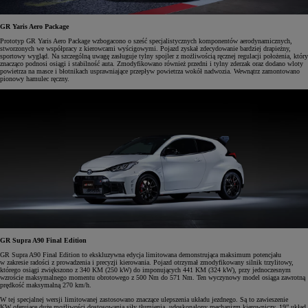
GR Yaris Aero Package
Prototyp GR Yaris Aero Package wzbogacono o sześć specjalistycznych komponentów aerodynamicznych,
stworzonych we współpracy z kierowcami wyścigowymi. Pojazd zyskał zdecydowanie bardziej drapieżny,
sportowy wygląd. Na szczególną uwagę zasługuje tylny spojler z możliwością ręcznej regulacji położenia, który
znacząco podnosi osiągi i stabilność auta. Zmodyfikowano również przedni i tylny zderzak oraz dodano wloty
powietrza na masce i błotnikach usprawniające przepływ powietrza wokół nadwozia. Wewnątrz zamontowano
pionowy hamulec ręczny.
GR Supra A90 Final Edition
GR Supra A90 Final Edition to ekskluzywna edycja limitowana demonstrująca maksimum potencjału
w zakresie radości z prowadzenia i precyzji kierowania. Pojazd otrzymał zmodyfikowany silnik trzylitowy,
którego osiągi zwiększono z 340 KM (250 kW) do imponujących 441 KM (324 kW), przy jednoczesnym
wzroście maksymalnego momentu obrotowego z 500 Nm do 571 Nm. Ten wyczynowy model osiąga zawrotną
prędkość maksymalną 270 km/h.
W tej specjalnej wersji limitowanej zastosowano znaczące ulepszenia układu jezdnego. Są to zawieszenie
KW oferujące duże możliwości dostosowania siły tłumienia, udoskonalony mechanizm kierowniczy, 19” układ