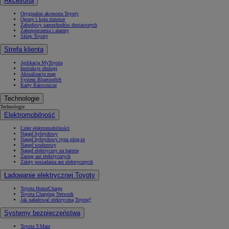
Akcesoria
Oryginalne akcesoria Toyoty
Opony i koła zimowe
Zabudowy samochodów dostawczych
Zabezpieczenia i alarmy
Sklep Toyoty
Strefa klienta
Aplikacja MyToyota
Instrukcje obsługi
Aktualizacja map
System Bluetooth®
Karty Ratownicze
Technologie
Technologie
Elektromobilność
Lider elektromobilności
Napęd hybrydowy
Napęd hybrydowy typu plug-in
Napęd wodorowy
Napęd elektryczny na baterię
Zasięg aut elektrycznych
Zalety posiadania aut elektrycznych
Ładowanie elektrycznej Toyoty
Toyota HomeCharge
Toyota Charging Network
Jak naładować elektryczną Toyotę?
Systemy bezpieczeństwa
Toyota T-Mate