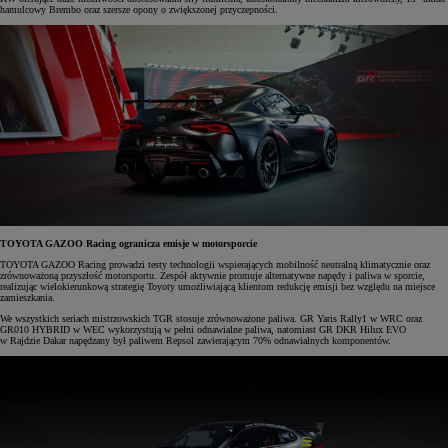
hamulcowy Brembo oraz szersze opony o zwiększonej przyczepności.
TOYOTA GAZOO Racing ogranicza emisje w motorsporcie
TOYOTA GAZOO Racing prowadzi testy technologii wspierających mobilność neutralną klimatycznie oraz
zrównoważoną przyszłość motorsportu. Zespół aktywnie promuje alternatywne napędy i paliwa w sporcie,
realizując wielokierunkową strategię Toyoty umożliwiającą klientom redukcję emisji bez względu na miejsce
zamieszkania.
We wszystkich seriach mistrzowskich TGR stosuje zrównoważone paliwa. GR Yaris Rally1 w WRC oraz
GR010 HYBRID w WEC wykorzystują w pełni odnawialne paliwa, natomiast GR DKR Hilux EVO
w Rajdzie Dakar napędzany był paliwem Repsol zawierającym 70% odnawialnych komponentów.